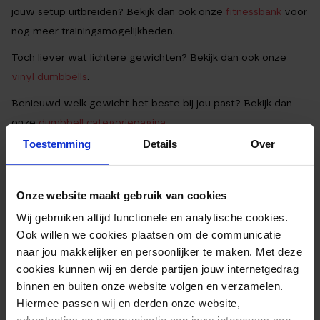
jouw setup uitbreiden? Bekijk dan ook onze
fitnessbank
voor
nog meer trainingsmogelijkheden.
Toch liever wat lichtere gewichten? Bekijk dan ook onze
vinyl dumbbells
.
Benieuwd welk gewicht het beste bij jou past? Bekijk dan
onze
dumbbell categoriepagina
.
Toestemming
Details
Over
VEELGESTELDE VRAGEN OVER HEXA
DUMBBELLS
Onze website maakt gebruik van cookies
Wij gebruiken altijd functionele en analytische cookies.
Ook willen we cookies plaatsen om de communicatie
Is 12,5 kg een groot verschil met 10 kg?
naar jou makkelijker en persoonlijker te maken. Met deze
cookies kunnen wij en derde partijen jouw internetgedrag
Voor wie is 12,5 kg geschikt?
binnen en buiten onze website volgen en verzamelen.
Hiermee passen wij en derden onze website,
Wanneer ga je naar 15 kg?