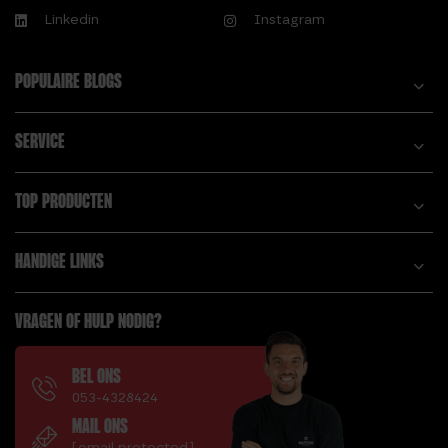
WETEN OVER
Linkedin
Instagram
G.
SUPERCOMPENSATIE
GEWICHTHEFFEN
B.
POPULAIRE BLOGS
VOOR BEGINNERS:
BARBELL OPBERGREK
TIPS EN TRICKS
9 STANGEN
SERVICE
H.
BARBELL
HALTERBANK
OEFENINGEN
TOP PRODUCTEN
HALTERSLUITINGEN
BARBELL PAD
HEXA DUMBBELL 10
C.
KG
HANDIGE LINKS
CALISTHENICS
HEXA DUMBBELL 12,5
VOORDELEN,
KG
VRAGEN OF HULP NODIG?
WAAROM JE ERMEE
HEXA DUMBBELL 15
MOET BEGINNEN!
KG
BEL ONS
CIRCUIT TRAINING,
HEXA DUMBBELL 17,5
053-4328424
WAT IS HET EN HOE
KG
MAIL ONS
BEGIN JE ERMEE?
HEXA DUMBBELL 20
[email protected]