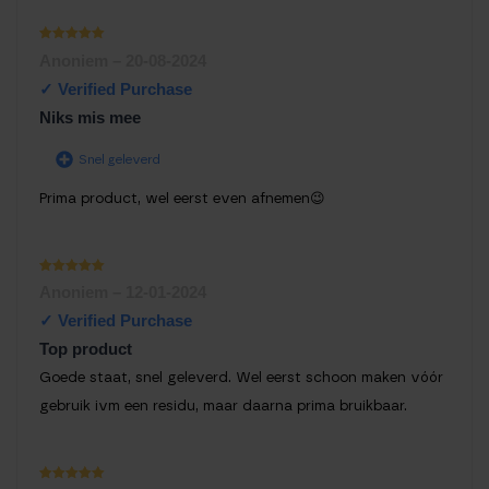
Waardering
Anoniem
–
20-08-2024
1
uit 5
Niks mis mee
Snel geleverd
Prima product, wel eerst even afnemen😉
Waardering
Anoniem
–
12-01-2024
1
uit 5
Top product
Goede staat, snel geleverd. Wel eerst schoon maken vóór
gebruik ivm een residu, maar daarna prima bruikbaar.