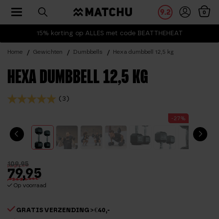
Toggle navigation
9.2
0
15% korting op ALLES met code BEATTHEHEAT
Home
Gewichten
Dumbbells
Hexa dumbbell 12,5 kg
HEXA DUMBBELL 12,5 KG
(3)
-27%
109,95
79,95
Op voorraad
GRATIS VERZENDING > €40,-