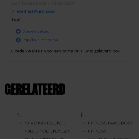
Waardering
Gert Noordhoek
–
04-01-2024
1
uit 5
Top!
Goede kwaliteit
Prijs/kwaliteit prima
Goede kwaliteit voor een prima prijs. Snel geleverd ook.
GERELATEERD
1.
F.
10 VERSCHILLENDE
FITNESS HANDDOEK
PULL UP OEFENINGEN
FITNESS