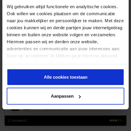
Op voorraad
Wij gebruiken altijd functionele en analytische cookies.
Ook willen we cookies plaatsen om de communicatie
naar jou makkelijker en persoonlijker te maken. Met deze
cookies kunnen wij en derde partijen jouw internetgedrag
binnen en buiten onze website volgen en verzamelen.
HEXA DUMBBELL 17,5 KG
RUBBER
Hiermee passen wij en derden onze website,
129,95
advertenties en communicatie aan jouw interesses aan.
Door op 'accepteren' te klikken ga je hiermee akkoord.
Op voorraad
Je kunt je cookievoorkeuren altijd weer aanpassen. Lees
er meer over in ons
privacy beleid
.
Alle cookies toestaan
HEXA DUMBBELL 20 KG
RUBBER
Aanpassen
157,95
Op voorraad
(1 reviews)
Waar
derin