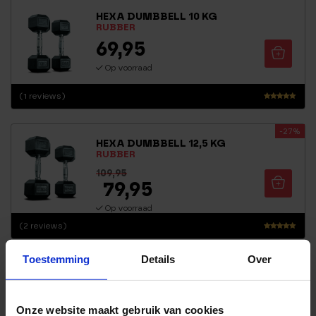
HEXA DUMBBELL 10 KG
RUBBER
69,95
Op voorraad
(1 reviews)
Waarderin
g
-27%
5.00
HEXA DUMBBELL 12,5 KG
uit 5
RUBBER
109,95
79,95
Op voorraad
(2 reviews)
Waarderin
g
Toestemming
Details
Over
5.00
HEXA DUMBBELL 15 KG
uit 5
RUBBER
116,95
Onze website maakt gebruik van cookies