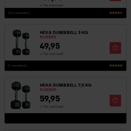
Op voorraad
(54 reviews)
Waarder
ing
4.22
HEXA DUMBBELL 5 KG
uit 5
RUBBER
49,95
Op voorraad
(1 reviews)
Waarderin
g
5.00
HEXA DUMBBELL 7,5 KG
uit 5
RUBBER
59,95
Op voorraad