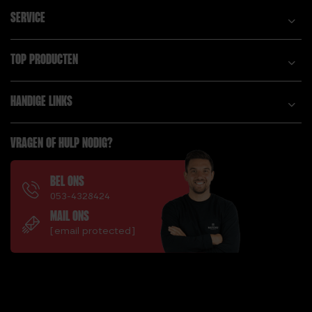
SERVICE
TOP PRODUCTEN
HANDIGE LINKS
VRAGEN OF HULP NODIG?
BEL ONS
053-4328424
MAIL ONS
[email protected]