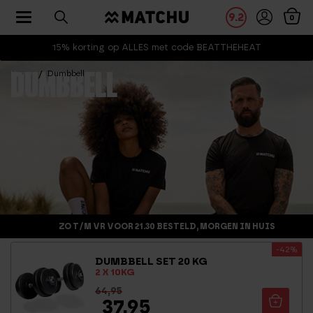
Toggle navigation
9.2
0
15% korting op ALLES met code BEATTHEHEAT
Home
Dumbbell
DUMBBELL
ZO T/M VR VOOR 21.30 BESTELD, MORGEN IN HUIS
-42%
DUMBBELL SET 20 KG
2 X 10KG
64,95
37,95