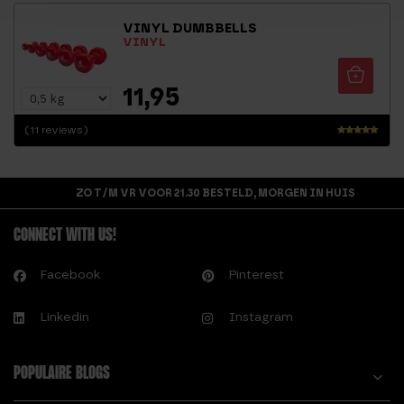
g
VINYL DUMBBELLS
3.00
VINYL
uit 5
11,95
(11 reviews)
Waarderi
ng
4.64
uit 5
ZO T/M VR VOOR 21.30 BESTELD, MORGEN IN HUIS
CONNECT WITH US!
Facebook
Pinterest
Linkedin
Instagram
POPULAIRE BLOGS