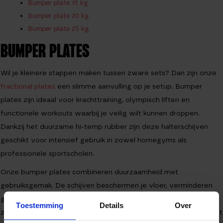
Bumper plate 15 kg
Bumper plate 20 kg
Bumper plate 25 kg
BUMPER PLATES
Wil je kleinere stappen maken tussen zware sets? Dan zijn onze
fractional plates
een slimme aanvulling op je setup. Bumper
plates zijn ideaal voor krachttraining, olympisch liften en
functionele workouts waarbij je veilig wilt kunnen droppen.
Dankzij het duurzame hi-temp rubber zijn deze halterschijven
geschikt voor intensief gebruik in zowel homegyms als
professionele sportscholen.
Onze bumper plates combineren duurzaamheid met
gebruiksgemak. De schijven beschermen je vloer, verminderen
geluid en maken het mogelijk om gecontroleerd te trainen met
Toestemming
Details
Over
zware barbell oefeningen. Bekijk ook ons volledige overzicht met