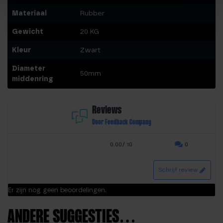
Materiaal
Rubber
Gewicht
20 KG
Kleur
Zwart
Diameter
50mm
middenring
Reviews
Door Feedback Company
0.00/ 10
0
Schrijf review
Er zijn nog geen beoordelingen.
ANDERE SUGGESTIES…