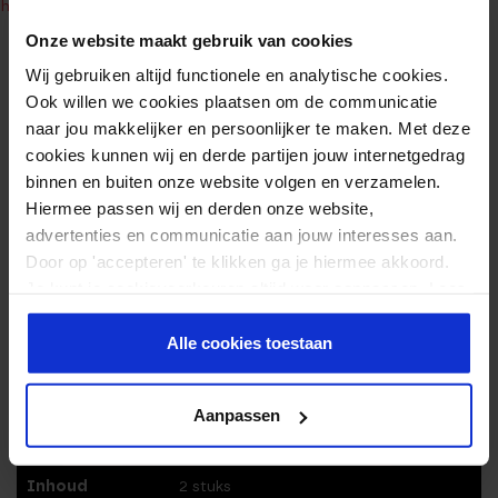
halterschijven
voor alle beschikbare gewichten en varianten.
Onze website maakt gebruik van cookies
VEELGESTELDE VRAGEN OVER
Wij gebruiken altijd functionele en analytische cookies.
Ook willen we cookies plaatsen om de communicatie
BUMPER PLATES
naar jou makkelijker en persoonlijker te maken. Met deze
cookies kunnen wij en derde partijen jouw internetgedrag
Wanneer kies je voor bumper plates van 20 kg?
binnen en buiten onze website volgen en verzamelen.
Hiermee passen wij en derden onze website,
Zijn 20 kg bumper plates geschikt voor beginners?
advertenties en communicatie aan jouw interesses aan.
Door op 'accepteren' te klikken ga je hiermee akkoord.
Wat maakt 20 kg bumper plates anders dan lichtere
Je kunt je cookievoorkeuren altijd weer aanpassen. Lees
er meer over in ons
privacy beleid
.
varianten?
Alle cookies toestaan
EXTRA INFORMATIE
Aanpassen
Inhoud
2 stuks