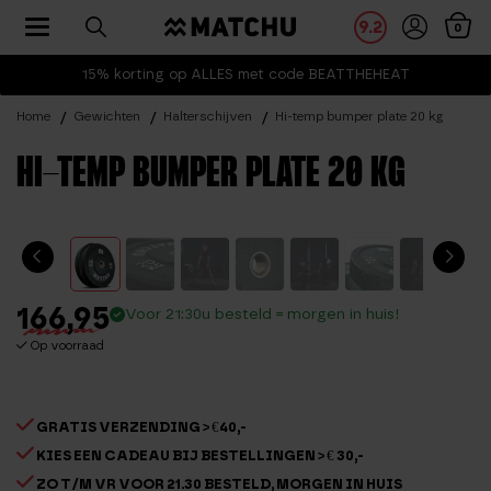
Toggle navigation
9.2
0
15% korting op ALLES met code BEATTHEHEAT
Home
Gewichten
Halterschijven
Hi-temp bumper plate 20 kg
HI-TEMP BUMPER PLATE 20 KG
166,95
Voor 21:30u besteld = morgen in huis!
Op voorraad
GRATIS VERZENDING > €40,-
KIES EEN CADEAU BIJ BESTELLINGEN > € 30,-
ZO T/M VR VOOR 21.30 BESTELD, MORGEN IN HUIS