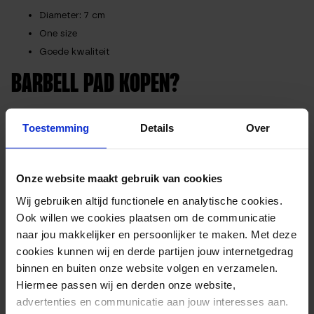
Diameter: 7 cm
One size
Goede kwaliteit
BARBELL PAD KOPEN?
Wil je graag de barbell pad uitproberen? Kijk dan even naar
Toestemming
Details
Over
onze
olympic barbell
. Wil je gaan voor de volledige set? Kijk
dan ook naar onze
bumper plates
. Alle gewichten bestel je
veilig en snel bij Matchu Sports! Neem voor een overzicht
Onze website maakt gebruik van cookies
van al onze barbell stangen en benodigdheden een kijkje op
Wij gebruiken altijd functionele en analytische cookies.
onze
barbells
categorie pagina.
Ook willen we cookies plaatsen om de communicatie
naar jou makkelijker en persoonlijker te maken. Met deze
cookies kunnen wij en derde partijen jouw internetgedrag
EXTRA INFORMATIE
binnen en buiten onze website volgen en verzamelen.
Hiermee passen wij en derden onze website,
Kleur
Zwart
advertenties en communicatie aan jouw interesses aan.