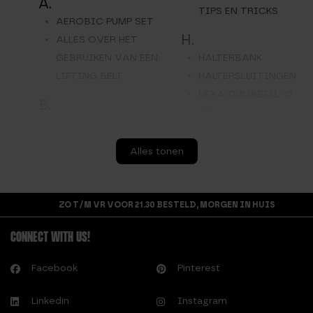
A.
TIPS EN TRICKS
AEROBIC PUMP SET
H.
ALLES OVER HET
GEBRUIKEN VAN EEN
HALTERBANK
LIFTING BELT
HALTERSLUITINGEN
HEXA DUMBBELL 10
B.
KG
BARBELL OPBERGREK
HEXA DUMBBELL 12,5
9 STANGEN
KG
Alles tonen
BARBELL
HEXA DUMBBELL 15
OEFENINGEN
KG
BARBELL PAD
HEXA DUMBBELL 17,5
ZO T/M VR VOOR 21.30 BESTELD, MORGEN IN HUIS
KG
D.
CONNECT WITH US!
HEXA DUMBBELL 20
DIT ZIJN DE
KG
VOORDELEN VAN DE
Facebook
Pinterest
HEXA DUMBBELL 5
SUMO DEADLIFT!
KG
DUMBBELL SET 20 KG
Linkedin
Instagram
HEXA DUMBBELL 7,5