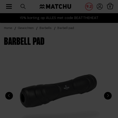
Toggle navigation
9.2
0
15% korting op ALLES met code BEATTHEHEAT
Home
Gewichten
Barbells
Barbell pad
BARBELL PAD