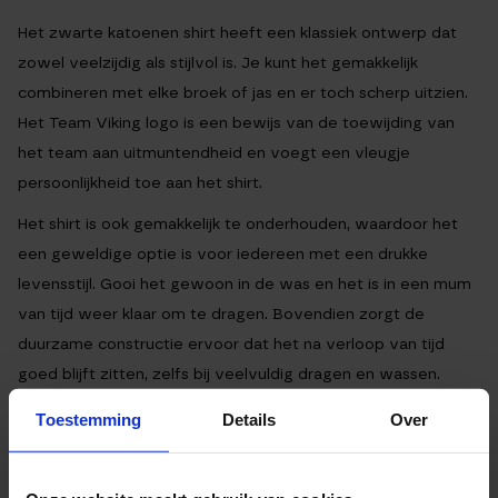
Het zwarte katoenen shirt heeft een klassiek ontwerp dat
zowel veelzijdig als stijlvol is. Je kunt het gemakkelijk
combineren met elke broek of jas en er toch scherp uitzien.
Het Team Viking logo is een bewijs van de toewijding van
het team aan uitmuntendheid en voegt een vleugje
persoonlijkheid toe aan het shirt.
Het shirt is ook gemakkelijk te onderhouden, waardoor het
een geweldige optie is voor iedereen met een drukke
levensstijl. Gooi het gewoon in de was en het is in een mum
van tijd weer klaar om te dragen. Bovendien zorgt de
duurzame constructie ervoor dat het na verloop van tijd
goed blijft zitten, zelfs bij veelvuldig dragen en wassen.
Toestemming
Details
Over
TEAM VIKING HEREN SHIRT