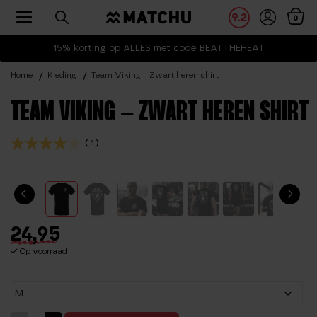
Toggle navigation
9.2
0
15% korting op ALLES met code BEATTHEHEAT
Home
Kleding
Team Viking – Zwart heren shirt
TEAM VIKING – ZWART HEREN SHIRT
(1)
24,95
Op voorraad