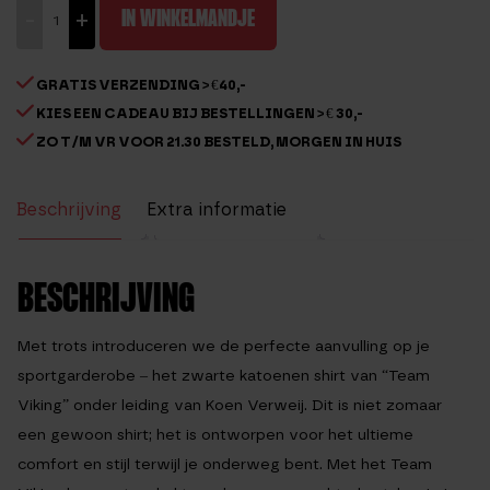
Team
-
+
IN WINKELMANDJE
Viking
-
GRATIS VERZENDING > €40,-
Zwart
KIES EEN CADEAU BIJ BESTELLINGEN > € 30,-
heren
ZO T/M VR VOOR 21.30 BESTELD, MORGEN IN HUIS
shirt
aantal
Beschrijving
Extra informatie
Beoordelingen (1)
BESCHRIJVING
Met trots introduceren we de perfecte aanvulling op je
sportgarderobe – het zwarte katoenen shirt van “Team
Viking” onder leiding van Koen Verweij. Dit is niet zomaar
een gewoon shirt; het is ontworpen voor het ultieme
comfort en stijl terwijl je onderweg bent. Met het Team