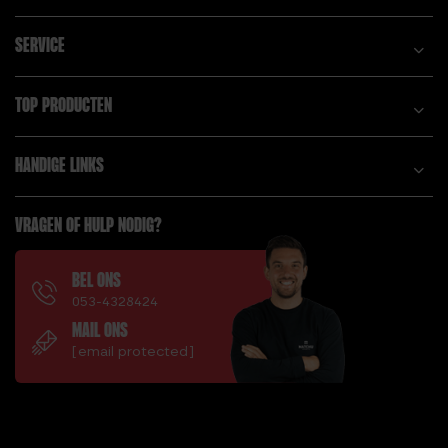
SERVICE
TOP PRODUCTEN
HANDIGE LINKS
VRAGEN OF HULP NODIG?
BEL ONS
053-4328424
MAIL ONS
[email protected]