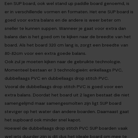
Een SUP board, ook wel stand up paddle board genoemd, is
er in verschillende vormen en formaten. Het ene SUP board is
goed voor extra balans en de andere is weer beter om
sneller te kunnen suppen. Wanneer je gaat voor extra dan
balans dan is het goed om te kijken naar de breedte van het
board. Als het board 320 cm lang is, zorgt een breedte van
80-82cm voor een extra goede balans.
Ook zul je moeten kijken naar de gebruikte technologie.
Momenteel bestaan er 3 technologieën: enkellaags PVC,
dubbellaags PVC en dubbellaags drop stitch PVC.
Vooral de dubbellaags drop stitch PVC is goed voor een
extra balans. Doordat het board uit 2 lagen bestaat die niet
samengelijmd maar samengesmolten zijn ligt SUP board
steviger op het water dan andere boarden. Daarnaast gaat
het supboard ook minder snel kapot.
Hoewel de dubbellaags drop stitch PVC SUP boarden vaak
wel iets duurder zijn is dit dus het ideale board om mee te