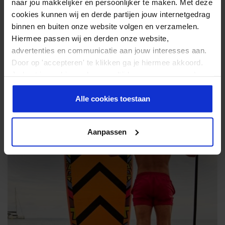
naar jou makkelijker en persoonlijker te maken. Met deze
je bocht rechtsom. Als je wilt remmen dan maak je ook een
cookies kunnen wij en derde partijen jouw internetgedrag
binnen en buiten onze website volgen en verzamelen.
paar slagen van achter naar voren alleen doe je het nu aan
Hiermee passen wij en derden onze website,
beide kanten van je SUP board.
advertenties en communicatie aan jouw interesses aan.
Door op 'accepteren' te klikken ga je hiermee akkoord.
Je kunt je cookievoorkeuren altijd weer aanpassen. Lees
er meer over in ons
privacy beleid
.
Alle cookies toestaan
Aanpassen