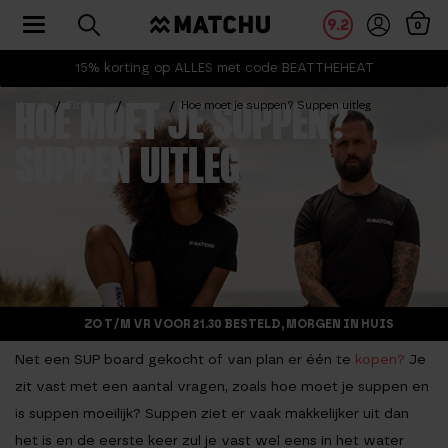
Toggle navigation
9.2
0
15% korting op ALLES met code BEATTHEHEAT
Home
Fit Tips
Feiten
Hoe moet je suppen? Suppen uitleg
HOE MOET JE SUPPEN?
SUPPEN UITLEG
ZO T/M VR VOOR 21.30 BESTELD, MORGEN IN HUIS
Net een SUP board gekocht of van plan er één te
kopen?
Je
zit vast met een aantal vragen, zoals hoe moet je suppen en
is suppen moeilijk? Suppen ziet er vaak makkelijker uit dan
het is en de eerste keer zul je vast wel eens in het water