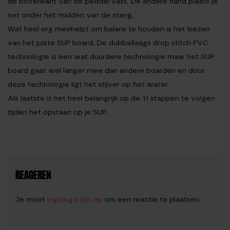
de bovenkant van de peddel vast. De andere hand plaats je
net onder het midden van de stang.
Wat heel erg meehelpt om balans te houden is het kiezen
van het juiste SUP board. De dubbellaags drop stitch PVC
technologie is een wat duurdere technologie maar het SUP
board gaat wel langer mee dan andere boarden en door
deze technologie ligt het stijver op het water.
Als laatste is het heel belangrijk op de 11 stappen te volgen
tijden het opstaan op je SUP.
REAGEREN
Je moet
ingelogd zijn op
om een reactie te plaatsen.