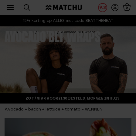
Toggle navigation
9.2
0
15% korting op ALLES met code BEATTHEHEAT
Home
Fit Tips
Recepten
Avocado BLT wraps
AVOCADO BLT WRAPS
ZO T/M VR VOOR 21.30 BESTELD, MORGEN IN HUIS
Avocado + bacon + lettuce + tomato = WINNEN