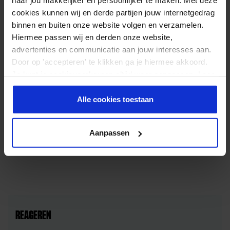
naar jou makkelijker en persoonlijker te maken. Met deze
INGREDIËNTEN
cookies kunnen wij en derde partijen jouw internetgedrag
binnen en buiten onze website volgen en verzamelen.
5 kleine volkoren tortilla wraps
Hiermee passen wij en derden onze website,
100g kerstomaatjes, in vieren
advertenties en communicatie aan jouw interesses aan.
1 kleine krop romainesla, in stukjes gescheurd
Door op 'accepteren' te klikken ga je hiermee akkoord.
1/2 rode peper, gehakt
Je kunt je cookievoorkeuren altijd weer aanpassen. Lees
1/2 eetlepel olijfolie
er meer over in ons
privacy beleid
.
sap en rasp van 1 limoen
Alle cookies toestaan
1 avocado, gepeld en in reepjes gesneden
10 reepjes gebakken bacon
Aanpassen
peper en zout
REAGEREN