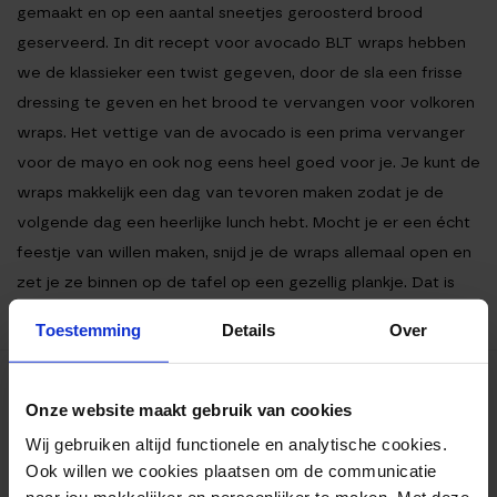
gemaakt en op een aantal sneetjes geroosterd brood
geserveerd. In dit recept voor avocado BLT wraps hebben
we de klassieker een twist gegeven, door de sla een frisse
dressing te geven en het brood te vervangen voor volkoren
wraps. Het vettige van de avocado is een prima vervanger
voor de mayo en ook nog eens heel goed voor je. Je kunt de
wraps makkelijk een dag van tevoren maken zodat je de
volgende dag een heerlijke lunch hebt. Mocht je er een écht
feestje van willen maken, snijd je de wraps allemaal open en
zet je ze binnen op de tafel op een gezellig plankje. Dat is
gegarandeerd scoren als je bezoek krijgt. Eet smakelijk!
Toestemming
Details
Over
Ingrediënten
Onze website maakt gebruik van cookies
Bereiding
Wij gebruiken altijd functionele en analytische cookies.
Voedingswaarden
Ook willen we cookies plaatsen om de communicatie