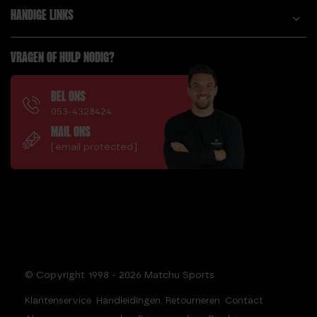
HANDIGE LINKS
VRAGEN OF HULP NODIG?
BEL ONS
053-4328424
MAIL ONS
[email protected]
© Copyright 1998 - 2026 Matchu Sports
Klantenservice
Handleidingen
Retourneren
Contact