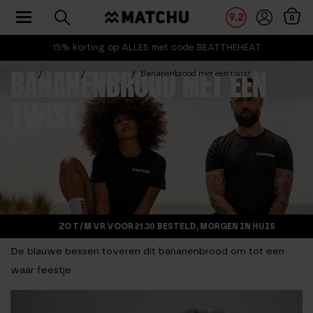
Toggle navigation
9.2
0
15% korting op ALLES met code BEATTHEHEAT
Home
Fit Tips
Recepten
Bananenbrood met een twist
BANANENBROOD MET EEN
TWIST
ZO T/M VR VOOR 21.30 BESTELD, MORGEN IN HUIS
De blauwe bessen toveren dit bananenbrood om tot een
waar feestje