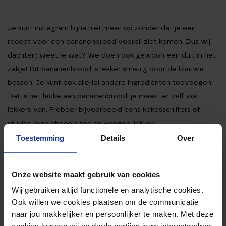
Je kunt instagram bijna niet meer op zonder dat je een
recept voor een bananenbrood voorbij ziet komen. Dus wij
dachten: weet je wat? We doen ook gewoon een duit in het
zakje! Dit bananenbrood is lekker smeuïg door de blauwe
bessen. Je kunt ook allerlei andere ingrediënten toevoegen.
Dat is het leuke aan bananenbrood, je maakt er zelf wat
lekkers van. Probeer bijvoorbeeld eens kokosschilfers of
stukjes pure chocola toe te voegen, lekker!
Toestemming
Details
Over
Onze website maakt gebruik van cookies
Ingrediënten
Wij gebruiken altijd functionele en analytische cookies.
Bereiding
Ook willen we cookies plaatsen om de communicatie
Voedingswaarden
naar jou makkelijker en persoonlijker te maken. Met deze