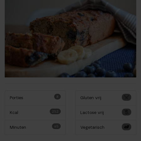
8
Porties
Gluten vrij
252
Kcal
Lactose vrij
65
Minuten
Vegetarisch