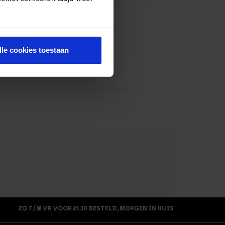
lle cookies toestaan
ZO T/M VR VOOR 21.30 BESTELD, MORGEN IN HUIS