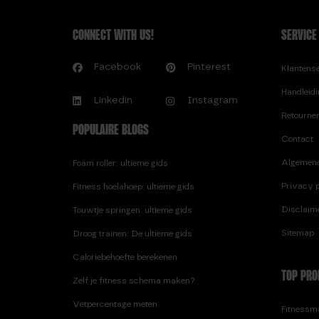
CONNECT WITH US!
SERVICE
Facebook
Pinterest
Klantens
Handleid
Linkedin
Instagram
Retourne
POPULAIRE BLOGS
Contact
Algemen
Foam roller: ultieme gids
Privacy p
Fitness hoelahoep: ultieme gids
Disclaim
Touwtje springen: ultieme gids
Sitemap
Droog trainen: De ultieme gids
Caloriebehoefte berekenen
TOP PRO
Zelf je fitness schema maken?
Vetpercentage meten
Fitnessma