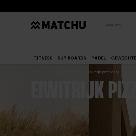
Zoeken
FITNESS
SUP BOARDS
PADEL
GEWICHT
Home
Fit Tips
Recepten
Eiwitrijk pizzadeeg
EIWITRIJK PIZ