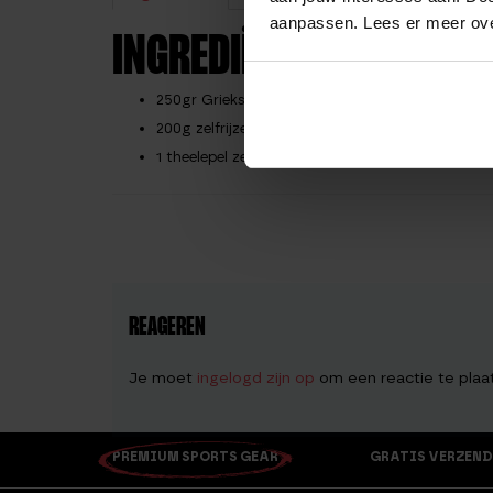
aanpassen. Lees er meer ov
INGREDIËNTEN
250gr Griekse yoghurt
200g zelfrijzend bakmeel
1 theelepel zeezout
REAGEREN
Je moet
ingelogd zijn op
om een reactie te plaa
PREMIUM SPORTS GEAR
GRATIS VERZEND