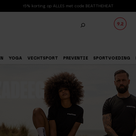
15% korting op ALLES met code BEATTHEHEAT
9.2
EN
YOGA
VECHTSPORT
PREVENTIE
SPORTVOEDING
ZADEEG