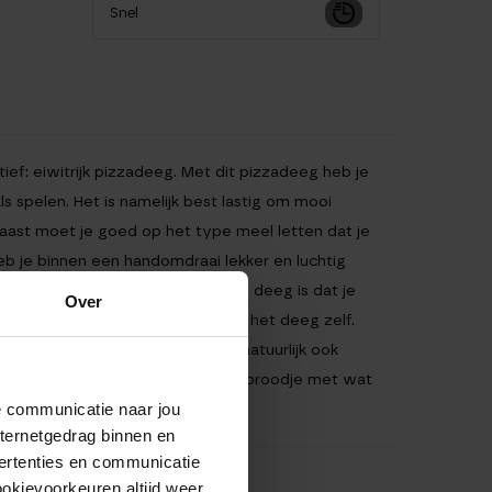
Snel
ief: eiwitrijk pizzadeeg. Met dit pizzadeeg heb je
ls spelen. Het is namelijk best lastig om mooi
naast moet je goed op het type meel letten dat je
eb je binnen een handomdraai lekker en luchtig
zeg dus niet dat dit het lekkerste deeg is dat je
Over
voedingswaarden zijn alleen voor het deeg zelf.
la en verse basilicum. Je kunt natuurlijk ook
innen krijgt. Beleg de pizza of het broodje met wat
de communicatie naar jou
nternetgedrag binnen en
ertenties en communicatie
ookievoorkeuren altijd weer