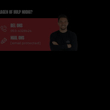
AGEN OF HULP NODIG?
BEL ONS
053-4328424
MAIL ONS
[email protected]