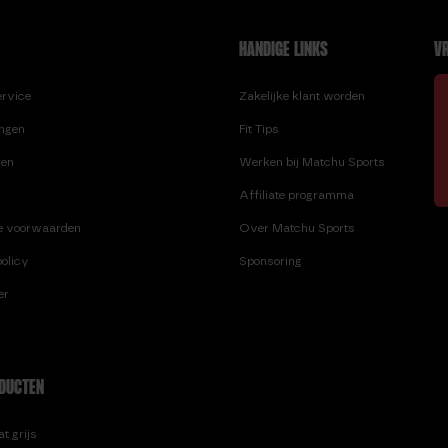
HANDIGE LINKS
VR
ervice
Zakelijke klant worden
ingen
Fit Tips
ren
Werken bij Matchu Sports
Affiliate programma
e voorwaarden
Over Matchu Sports
olicy
Sponsoring
er
DUCTEN
t grijs