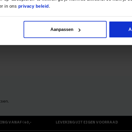
er in ons
privacy beleid
.
Aanpassen
A
tsen.
ING VANAF €40,-
LEVERING UIT EIGEN VOORRAAD