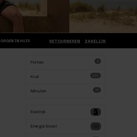
MORGEN IN HUIS
RETOURNEREN
ZAKELIJK
2
Porties
505
Kcal
10
Minuten
Eiwitrijk
Energie boost