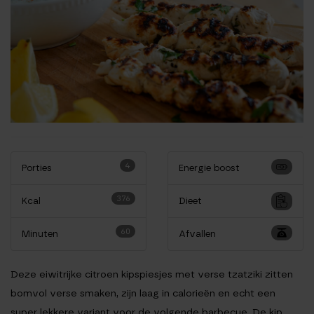
4
Porties
Energie boost
376
Kcal
Dieet
60
Minuten
Afvallen
Deze eiwitrijke citroen kipspiesjes met verse tzatziki zitten
bomvol verse smaken, zijn laag in calorieën en echt een
super lekkere variant voor de volgende barbecue. De kip