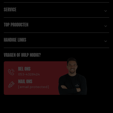
SERVICE
TOP PRODUCTEN
HANDIGE LINKS
VRAGEN OF HULP NODIG?
BEL ONS
053-4328424
MAIL ONS
[email protected]