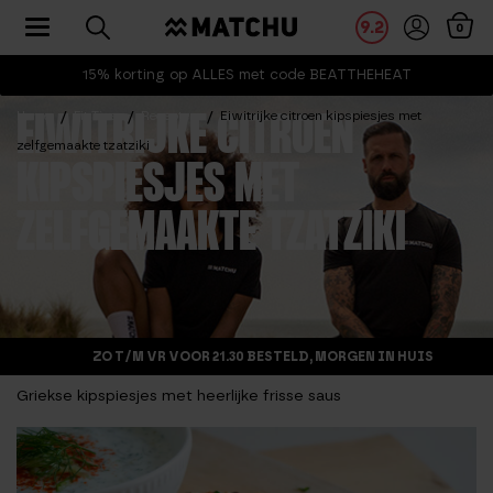
Toggle navigation
9.2
0
15% korting op ALLES met code BEATTHEHEAT
Home
Fit Tips
Recepten
Eiwitrijke citroen kipspiesjes met
EIWITRIJKE CITROEN
zelfgemaakte tzatziki
KIPSPIESJES MET
ZELFGEMAAKTE TZATZIKI
ZO T/M VR VOOR 21.30 BESTELD, MORGEN IN HUIS
Griekse kipspiesjes met heerlijke frisse saus