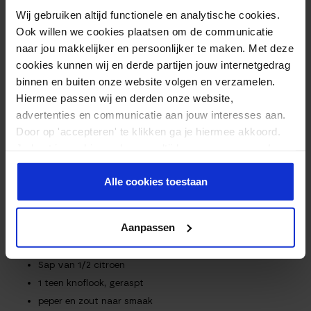
Wij gebruiken altijd functionele en analytische cookies.
700g kipfilet, in blokjes
Ook willen we cookies plaatsen om de communicatie
3 eetlepels citroensap
naar jou makkelijker en persoonlijker te maken. Met deze
1 eetlepel olijfolie
cookies kunnen wij en derde partijen jouw internetgedrag
1 eetlepel rode wijn azijn
binnen en buiten onze website volgen en verzamelen.
2 tenen knoflook, gehakt
Hiermee passen wij en derden onze website,
2 theelepels gedroogde oregano
advertenties en communicatie aan jouw interesses aan.
1/2 theelepel gedroogde peterselie
Door op 'accepteren' te klikken ga je hiermee akkoord.
1 theelepel koriander, gehakt
Je kunt je cookievoorkeuren altijd weer aanpassen. Lees
1 snuf peper en zout
er meer over in ons
privacy beleid
.
Alle cookies toestaan
Voor de Tzatziki:
1 komkommer, geraspt
Aanpassen
375 ml Griekse yoghurt
1 eetlepel verse dille, gehakt
Sap van 1/2 citroen
1 teen knoflook, geraspt
peper en zout naar smaak