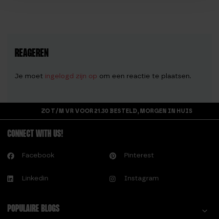
REAGEREN
Je moet
ingelogd zijn op
om een reactie te plaatsen.
ZO T/M VR VOOR 21.30 BESTELD, MORGEN IN HUIS
CONNECT WITH US!
Facebook
Pinterest
Linkedin
Instagram
POPULAIRE BLOGS