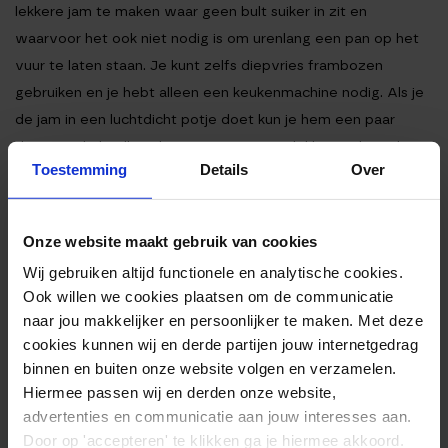
lekkere jam te maken waar geen bult suiker in zit en
waarvoor het ook niet nodig is om urenlang een pan op het
vuur te laten staan. Je kunt zelfs diepvries frambozen
gebruiken en je hebt alleen een keukenmachine nodig. Als je
de jam in een luchtdicht potje doet kun je hem een paar
dagen in de koelkast bewaren. De jam is lekker op brood,
Toestemming
Details
Over
maar ook bijvoorbeeld op pannenkoeken of zelfs door je
yoghurt. Als je een zoetekauw bent kun je altijd meer honing
naar smaak toevoegen.
Onze website maakt gebruik van cookies
Ingrediënten
Wij gebruiken altijd functionele en analytische cookies.
Bereiding
Ook willen we cookies plaatsen om de communicatie
Voedingswaarden
naar jou makkelijker en persoonlijker te maken. Met deze
cookies kunnen wij en derde partijen jouw internetgedrag
INGREDIËNTEN
binnen en buiten onze website volgen en verzamelen.
Hiermee passen wij en derden onze website,
250gr frambozen
advertenties en communicatie aan jouw interesses aan.
sap van 1/2 citroen
Door op 'accepteren' te klikken ga je hiermee akkoord.