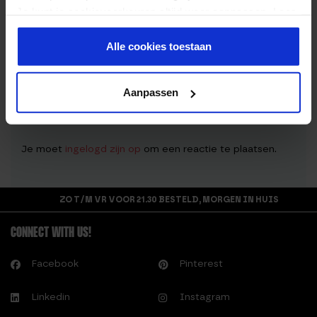
2 eetlepels honing
Je kunt je cookievoorkeuren altijd weer aanpassen. Lees
er meer over in ons
privacy beleid
.
3 eetlepels chiazaad
Alle cookies toestaan
Aanpassen
REAGEREN
Je moet
ingelogd zijn op
om een reactie te plaatsen.
ZO T/M VR VOOR 21.30 BESTELD, MORGEN IN HUIS
CONNECT WITH US!
Facebook
Pinterest
Linkedin
Instagram