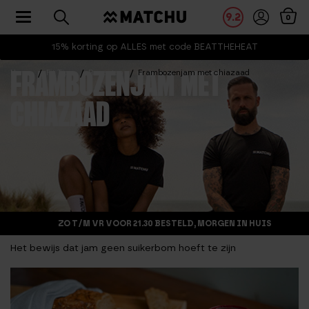
Toggle navigation
9.2
0
15% korting op ALLES met code BEATTHEHEAT
Home
Fit Tips
Recepten
Frambozenjam met chiazaad
FRAMBOZENJAM MET
CHIAZAAD
ZO T/M VR VOOR 21.30 BESTELD, MORGEN IN HUIS
Het bewijs dat jam geen suikerbom hoeft te zijn