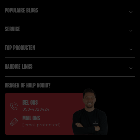
POPULAIRE BLOGS
SERVICE
TOP PRODUCTEN
HANDIGE LINKS
VRAGEN OF HULP NODIG?
BEL ONS
053-4328424
MAIL ONS
[email protected]