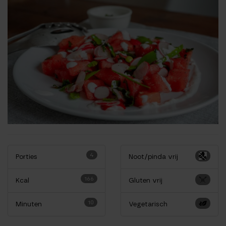
4
Porties
Noot/pinda vrij
166
Kcal
Gluten vrij
10
Minuten
Vegetarisch