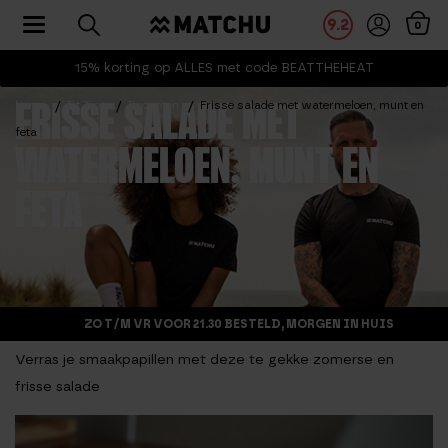
Toggle navigation
9.2
0
15% korting op ALLES met code BEATTHEHEAT
Home
Fit Tips
Recepten
Frisse salade met watermeloen, munt en
FRISSE SALADE MET
feta
WATERMELOEN, MUNT EN
FETA
ZO T/M VR VOOR 21.30 BESTELD, MORGEN IN HUIS
Verras je smaakpapillen met deze te gekke zomerse en
frisse salade