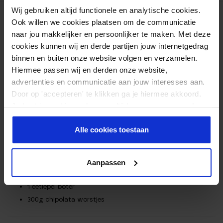
Wij gebruiken altijd functionele en analytische cookies.
Ingrediënten
Ook willen we cookies plaatsen om de communicatie
Bereiding
naar jou makkelijker en persoonlijker te maken. Met deze
cookies kunnen wij en derde partijen jouw internetgedrag
Voedingswaarden
binnen en buiten onze website volgen en verzamelen.
INGREDIËNTEN
Hiermee passen wij en derden onze website,
advertenties en communicatie aan jouw interesses aan.
Door op 'accepteren' te klikken ga je hiermee akkoord.
2 eetlepels olijfolie
Je kunt je cookievoorkeuren altijd weer aanpassen. Lees
400g cherrytomaten, gewassen
er meer over in ons
privacy beleid
.
peper en zout
Alle cookies toestaan
Verse tijm
2 theelepels gedroogde oregano
2 theelepels gedroogde rozemarijn
Aanpassen
1 teen knoflook, gehakt
1 eetlepel boter
300g chipolata worstjes