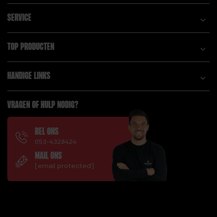
SERVICE
TOP PRODUCTEN
HANDIGE LINKS
VRAGEN OF HULP NODIG?
BEL ONS
053-4328424
MAIL ONS
[email protected]