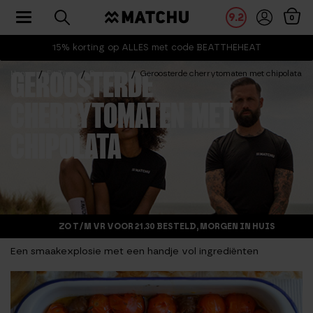
Toggle navigation
9.2
0
15% korting op ALLES met code BEATTHEHEAT
Home
Fit Tips
Recepten
Geroosterde cherrytomaten met chipolata
GEROOSTERDE
CHERRYTOMATEN MET
CHIPOLATA
ZO T/M VR VOOR 21.30 BESTELD, MORGEN IN HUIS
Een smaakexplosie met een handje vol ingrediënten