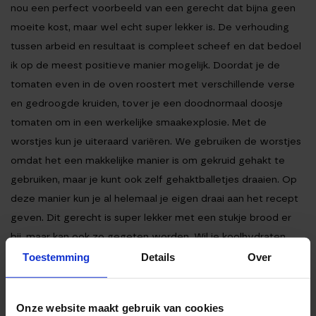
nou een perfect voorbeeld van een gerecht dat bijna geen
moeite kost, maar wel echt super lekker is. De verhouding
tussen arbeid en resultaat is compleet scheef en dat bedoel
ik op de meest positieve manier mogelijk. Doordat je de
tomaten even in de oven roostert met verschillende verse
en gedroogde kruiden, tover je een doodnormaal doosje
tomaten om in een werkelijke smaakexplosie. Met de
worstjes kun je uiteraard variëren. We gebruiken de worstjes
omdat het een makkelijke manier is om gekruid gehakt te
gebruiken, maar je kunt ook zelf gehaktballetjes draaien. Op
deze manier kun je al helemaal je eigen draai aan het recept
geven. Dit gerecht is super lekker met een stukje brood er
bij, maar kan ook zo gegeten worden. Wil je koolhydraten
toevoegen aan dit recept? Kook er dan wat tagliatelle bij en
Toestemming
Details
Over
hussel de tomaten met chipolata er door voordat je het op
tafel zet. Eet smakelijk!
Onze website maakt gebruik van cookies