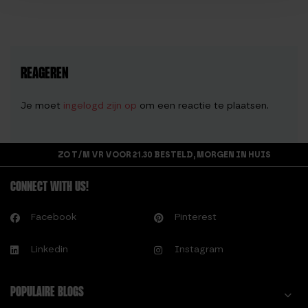
REAGEREN
Je moet
ingelogd zijn op
om een reactie te plaatsen.
ZO T/M VR VOOR 21.30 BESTELD, MORGEN IN HUIS
CONNECT WITH US!
Facebook
Pinterest
Linkedin
Instagram
POPULAIRE BLOGS