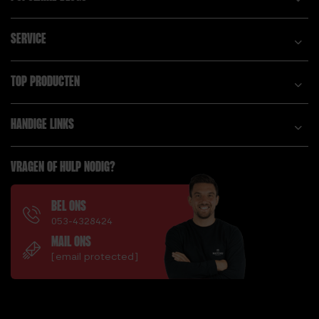
SERVICE
TOP PRODUCTEN
HANDIGE LINKS
VRAGEN OF HULP NODIG?
BEL ONS
053-4328424
MAIL ONS
[email protected]