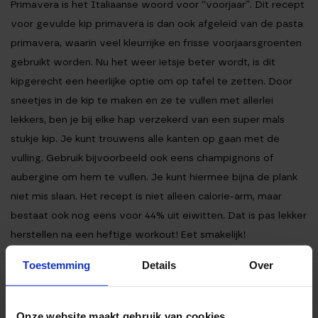
Primavera is het Italiaanse woord voor “voorjaar”. Dit recept
voor gevulde kip primavera is dan ook afgeleid van de pasta
primavera, waarin veel kleurrijke en frisse voorjaarsgroenten
gebruikt worden. Nu het weer ietsje beter wordt, is dit
kipgerecht een heerlijke optie om op tafel te zetten. Door
sneetjes in de kip te maken en ze te vullen met allerlei
lekkers, ben je bij elke hap verzekerd van een super mals
stukje kip. Je kunt trouwens alle kanten op gaan met de
vulling. Gebruik bijvoorbeeld ook eens champignons of
aubergine om hem te vullen. Je kunt hiermee bijna de plank
niet mis slaan. Het recept is niet alleen calorie-arm, maar
bestaat ook nog eens voor 44% uit eiwitten. Dat is pas lekker
herstellen na een heftige workout! Eet smakelijk!
Toestemming
Details
Over
Ingrediënten
Bereiding
Onze website maakt gebruik van cookies