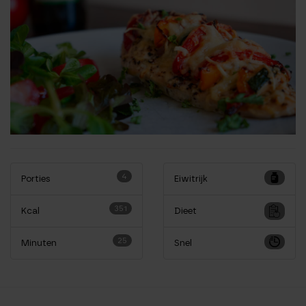
4
Porties
Eiwitrijk
351
Kcal
Dieet
25
Minuten
Snel