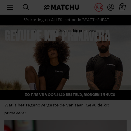
Toggle navigation
9.2
0
15% korting op ALLES met code BEATTHEHEAT
Home
Fit Tips
Recepten
Gevulde kip primavera
GEVULDE KIP PRIMAVERA
ZO T/M VR VOOR 21.30 BESTELD, MORGEN IN HUIS
Wat is het tegenovergestelde van saai? Gevulde kip
primavera!