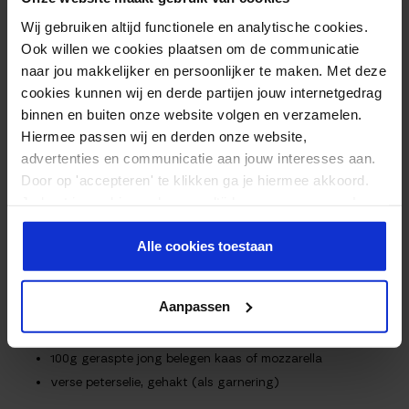
Voedingswaarden
Wij gebruiken altijd functionele en analytische cookies.
INGREDIËNTEN
Ook willen we cookies plaatsen om de communicatie
naar jou makkelijker en persoonlijker te maken. Met deze
cookies kunnen wij en derde partijen jouw internetgedrag
4 kipfilets
binnen en buiten onze website volgen en verzamelen.
1/2 courgette, over lang gesneden en in halve maantjes
Hiermee passen wij en derden onze website,
gesneden
advertenties en communicatie aan jouw interesses aan.
3 middelgrote tomaten, door midden gesneden en in halve
Door op 'accepteren' te klikken ga je hiermee akkoord.
maantjes
Je kunt je cookievoorkeuren altijd weer aanpassen. Lees
1 gele paprika, dun gesneden
er meer over in ons
privacy beleid
.
1/2 rode ui, dun gesneden
Alle cookies toestaan
2 eetlepels olijfolie
1/2 theelepel Rozemarijn
Aanpassen
1/2 theelepel oregano
peper en zout
100g geraspte jong belegen kaas of mozzarella
verse peterselie, gehakt (als garnering)