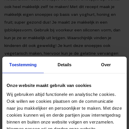
ook heel makkelijk zelf te maken! Met dit recept maak je
makkelijk eigen snoepjes op basis van yoghurt, honing en
fruit; super gezond dus! Je maakt ze makkelijk in een
ijsblokjesvorm. Gebruik bij voorkeur een siliconen vorm, dan
kun je ze er makkelijk uit krijgen. Waarschijnlijk vinden je
kinderen dit ook geweldig! Je kunt deze snoepjes ook
vegetarisch maken, hiervoor kun je de gelatine vervangen
door agar agar. Je hebt hiervoor 8 gram agar agar poeder
Toestemming
Details
Over
nodig.
Onze website maakt gebruik van cookies
Ingrediënten
Wij gebruiken altijd functionele en analytische cookies.
Bereiding
Ook willen we cookies plaatsen om de communicatie
Voedingswaarden
naar jou makkelijker en persoonlijker te maken. Met deze
cookies kunnen wij en derde partijen jouw internetgedrag
INGREDIËNTEN
binnen en buiten onze website volgen en verzamelen.
Hiermee passen wij en derden onze website,