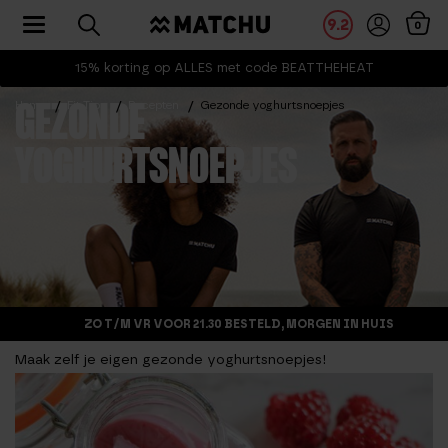
Toggle navigation
9.2
0
15% korting op ALLES met code BEATTHEHEAT
Home
Fit Tips
Recepten
Gezonde yoghurtsnoepjes
GEZONDE
YOGHURTSNOEPJES
ZO T/M VR VOOR 21.30 BESTELD, MORGEN IN HUIS
Maak zelf je eigen gezonde yoghurtsnoepjes!