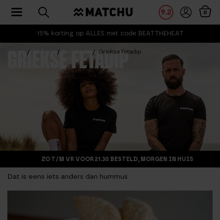
Toggle navigation
9.2
0
15% korting op ALLES met code BEATTHEHEAT
Home
Fit Tips
Recepten
Griekse Fetadip
GRIEKSE FETADIP
ZO T/M VR VOOR 21.30 BESTELD, MORGEN IN HUIS
Dat is eens iets anders dan hummus