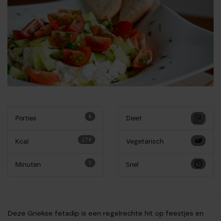
8
Porties
Dieet
278
Kcal
Vegetarisch
5
Minuten
Snel
Deze Griekse fetadip is een regelrechte hit op feestjes en