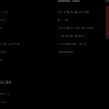
HANDIGE LINKS
VR
ervice
Zakelijke klant worden
ingen
Fit Tips
ren
Werken bij Matchu Sports
Affiliate programma
e voorwaarden
Over Matchu Sports
olicy
Sponsoring
er
DUCTEN
t grijs
nds