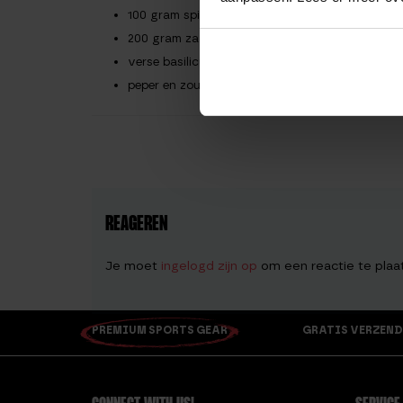
100 gram spinazie
200 gram zachte geitenkaas
verse basilicum
peper en zout
REAGEREN
Je moet
ingelogd zijn op
om een reactie te plaa
PREMIUM SPORTS GEAR
GRATIS VERZEND