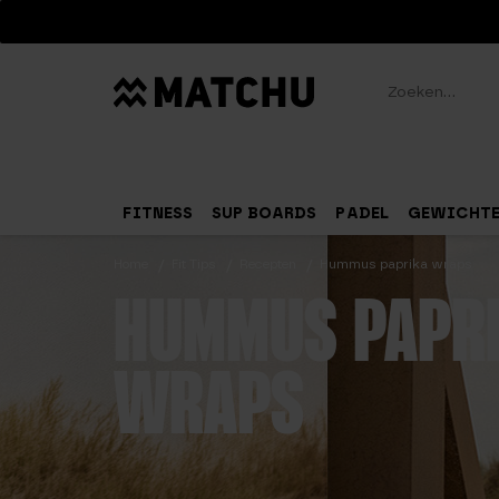
Zoeken
FITNESS
SUP BOARDS
PADEL
GEWICHT
Home
Fit Tips
Recepten
Hummus paprika wraps
HUMMUS PAPR
WRAPS