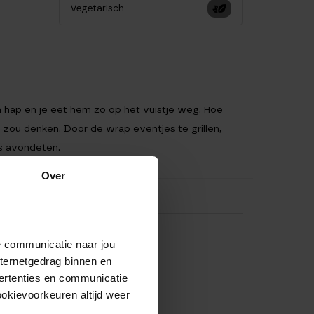
Vegetarisch
én hap en je eet hem zo op het vuistje weg. Hoe
zou denken. Door de wrap eventjes te grillen,
ls avondeten.
Over
de communicatie naar jou
nternetgedrag binnen en
ertenties en communicatie
ookievoorkeuren altijd weer