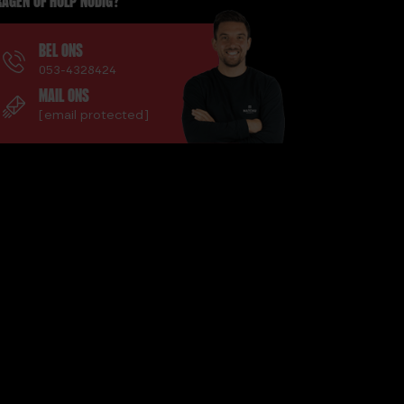
AGEN OF HULP NODIG?
BEL ONS
053-4328424
MAIL ONS
[email protected]