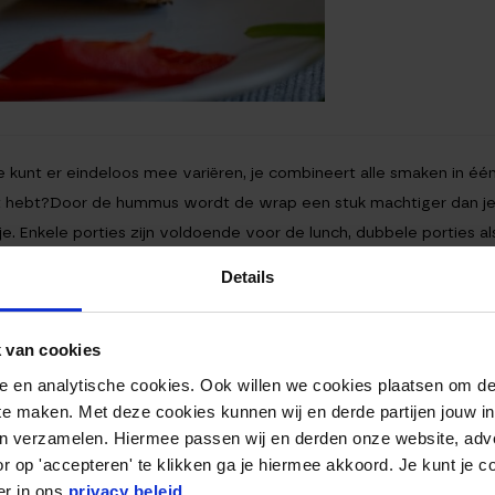
e kunt er eindeloos mee variëren, je combineert alle smaken in é
nt hebt?Door de hummus wordt de wrap een stuk machtiger dan je 
je. Enkele porties zijn voldoende voor de lunch, dubbele porties a
Details
 van cookies
nele en analytische cookies. Ook willen we cookies plaatsen om 
 te maken. Met deze cookies kunnen wij en derde partijen jouw i
en verzamelen. Hiermee passen wij en derden onze website, adv
r op 'accepteren' te klikken ga je hiermee akkoord. Je kunt je c
er in ons
privacy beleid
.