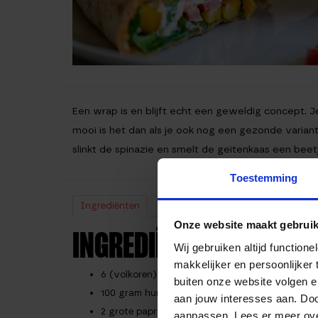
Een wrap is en blijft echt een geweldig concept. J
mooi is het dan als je ook nog een gezonde varia
slinkt de spinazie en smelt de geitenkaas een beet
Toestemming
Ingrediënten
Bereiding
Voedingswaarden
Onze website maakt gebruik
INGREDIËNTEN
Wij gebruiken altijd functio
makkelijker en persoonlijker
6 (volkoren) tortillas
buiten onze website volgen 
100 gram hummus met zongedroogde tomaat
aan jouw interesses aan. Doo
2 grote paprika’s rood/oranje
aanpassen. Lees er meer ov