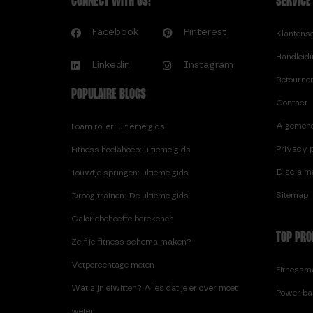
CONNECT WITH US!
SERVICE
Facebook
Pinterest
Klantens
Handleid
Linkedin
Instagram
Retourne
POPULAIRE BLOGS
Contact
Algemen
Foam roller: ultieme gids
Privacy p
Fitness hoelahoep: ultieme gids
Disclaim
Touwtje springen: ultieme gids
Sitemap
Droog trainen: De ultieme gids
Caloriebehoefte berekenen
TOP PRO
Zelf je fitness schema maken?
Vetpercentage meten
Fitnessma
Wat zijn eiwitten? Alles dat je er over moet
Power ba
weten.