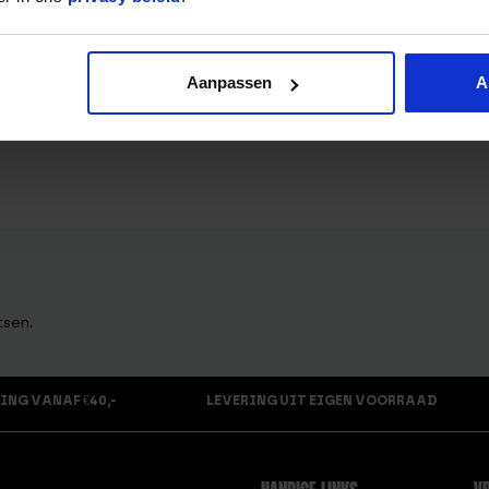
Aanpassen
A
tsen.
ING VANAF €40,-
LEVERING UIT EIGEN VOORRAAD