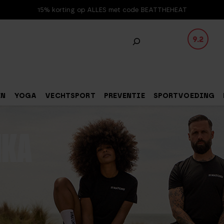
15% korting op ALLES met code BEATTHEHEAT
9.2
EN
YOGA
VECHTSPORT
PREVENTIE
SPORTVOEDING
IKA