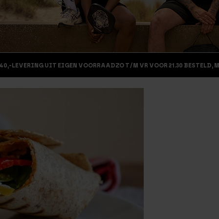
40,-
LEVERING UIT EIGEN VOORRAAD
ZO T/M VR VOOR 21.30 BESTELD, 