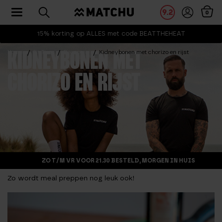
Toggle navigation
9.2
0
15% korting op ALLES met code BEATTHEHEAT
Home
Fit Tips
Recepten
Kidneybonen met chorizo en rijst
KIDNEYBONEN MET
CHORIZO EN RIJST
ZO T/M VR VOOR 21.30 BESTELD, MORGEN IN HUIS
Zo wordt meal preppen nog leuk ook!