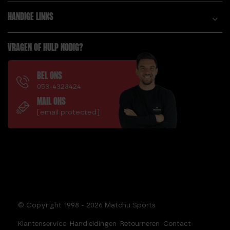
HANDIGE LINKS
VRAGEN OF HULP NODIG?
BEL ONS
053-4328424
MAIL ONS
[email protected]
© Copyright 1998 - 2026 Matchu Sports
Klantenservice
Handleidingen
Retourneren
Contact