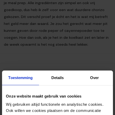
je meal prep. Alle ingrediënten zijn simpel en ook vrij
goedkoop, dus heb ik zelf voor een wat duurdere chorizo
gekozen. Dit verschil proef je écht en het is wat mij betreft
het geld meer dan waard. Je zou het gerecht wat meer pit
kunnen geven door rode peper of cayennepoeder toe te
voegen. Hoe dan ook, als je het in de koelkast zet en later in
de week opwarmt is het nog steeds heel lekker.
Ingrediënten
Toestemming
Details
Over
Bereiding
Voedingswaarden
Onze website maakt gebruik van cookies
INGREDIËNTEN
Wij gebruiken altijd functionele en analytische cookies.
Ook willen we cookies plaatsen om de communicatie
100 g chorizo, gesneden