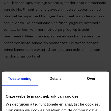
De Libanese kipwraps zijn vooral bijzonder door de marinade
van de kip. Piment vind je gewoon in de schappen van de
plaatselijke supermarkt en geeft een heel bijzondere smaak
aan je vlees. De combinatie van frisse yoghurt, peterselie,
tomaat en komkommer met de gegrilde kip is echt
overheerlijk! Neem de wraps mee als lunch of serveer ze
naast een lichte salade als avondeten. De wraps passen
prima binnen een eiwitrijk dieet en staan echt binnen een
handomdraai op tafel.
Toestemming
Details
Over
Ingrediënten
Bereiding
Onze website maakt gebruik van cookies
Voedingswaarden
Wij gebruiken altijd functionele en analytische cookies.
Ook willen we cookies plaatsen om de communicatie