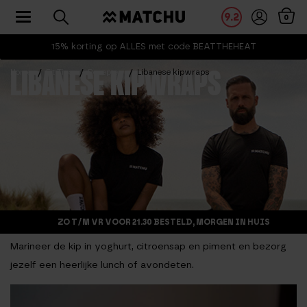
Toggle navigation
9.2
0
15% korting op ALLES met code BEATTHEHEAT
Home
Fit Tips
Recepten
Libanese kipwraps
LIBANESE KIPWRAPS
ZO T/M VR VOOR 21.30 BESTELD, MORGEN IN HUIS
Marineer de kip in yoghurt, citroensap en piment en bezorg
jezelf een heerlijke lunch of avondeten.