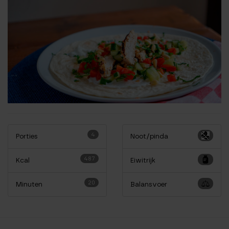
4
Porties
Noot/pinda
487
Kcal
Eiwitrijk
20
Minuten
Balansvoer