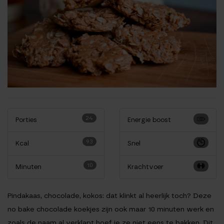
24
Porties
Energie boost
93
Kcal
Snel
10
Minuten
Krachtvoer
Pindakaas, chocolade, kokos: dat klinkt al heerlijk toch? Deze
no bake chocolade koekjes zijn ook maar 10 minuten werk en
zoals de naam al verklapt hoef je ze niet eens te bakken. Dit