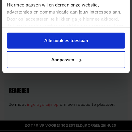
8 eetlepels pindakaas
Hiermee passen wij en derden onze website,
85g honing
advertenties en communicatie aan jouw interesses aan.
50g kokosolie
Door op 'accepteren' te klikken ga je hiermee akkoord.
4 eetlepels
chocolade whey poeder
Je kunt je cookievoorkeuren altijd weer aanpassen. Lees
1/4 theelepel zeezout
er meer over in ons
privacy beleid
.
1 theelepel vanille extract
Alle cookies toestaan
90g havermout
20g kokosrasp
Aanpassen
REAGEREN
Je moet
ingelogd zijn op
om een reactie te plaatsen.
ZO T/M VR VOOR 21.30 BESTELD, MORGEN IN HUIS