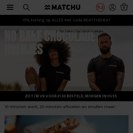
Toggle navigation
9.2
0
15% korting op ALLES met code BEATTHEHEAT
Home
Fit Tips
Recepten
No bake chocolade koekjes
NO BAKE CHOCOLADE
KOEKJES
ZO T/M VR VOOR 21.30 BESTELD, MORGEN IN HUIS
10 minuten werk, 20 minuten afkoelen en smullen maar!