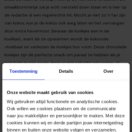
smaakbommetje zal je echt versteld doen staan en is hier op
de redactie al een regelrechte hit. Mocht je niet zo’n fan zijn
van kokos, kun je de kokos ook weg laten en het vervangen
door extra havermout. Bewaar de koekjes een in de
koelkast, want als ze opwarmen wordt de kokosolie
vloeibaar en verliezen de koekjes hun vorm. Deze chocolade
koekjes zijn de perfecte snack om paraat te hebben als je
trek hebt in iets zoets, maar je niet schuldig wil voelen. Al
onze proteine poeders bekijk je trouwens op de
Toestemming
Details
Over
categoriepagina
. Eet smakelijk!
Ingrediënten
Onze website maakt gebruik van cookies
Bereiding
Wij gebruiken altijd functionele en analytische cookies.
Voedingswaarden
Ook willen we cookies plaatsen om de communicatie
naar jou makkelijker en persoonlijker te maken. Met deze
INGREDIËNTEN
cookies kunnen wij en derde partijen jouw internetgedrag
binnen en buiten onze website volgen en verzamelen.