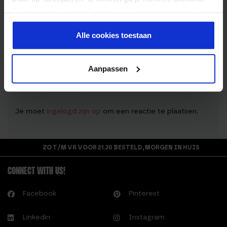
Je kunt je cookievoorkeuren altijd weer aanpassen. Lees
2 eetlepels rode wijn azijn
er meer over in ons
privacy beleid
.
20gr Parmezaanse kaas
Alle cookies toestaan
Aanpassen
REAGEREN
Je moet
ingelogd zijn op
om een reactie te plaatsen.
ZO T/M VR VOOR 21.30 BESTELD, MORGEN IN HUIS
CONNECT WITH US!
Facebook
Pinterest
Linkedin
Instagram