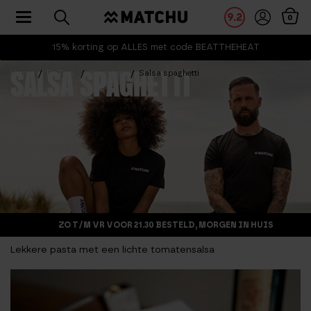
Toggle navigation
9.2
0
15% korting op ALLES met code BEATTHEHEAT
Home
Fit Tips
Recepten
Salsa spaghetti
SALSA SPAGHETTI
ZO T/M VR VOOR 21.30 BESTELD, MORGEN IN HUIS
Lekkere pasta met een lichte tomatensalsa