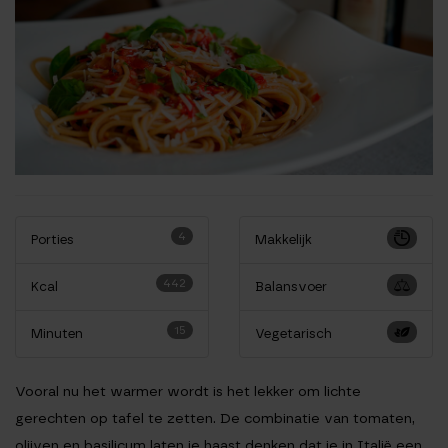
4
Porties
Makkelijk
442
Kcal
Balansvoer
15
Minuten
Vegetarisch
Vooral nu het warmer wordt is het lekker om lichte
gerechten op tafel te zetten. De combinatie van tomaten,
olijven en basilicum laten je haast denken dat je in Italië een