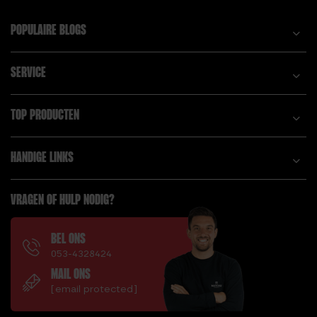
POPULAIRE BLOGS
SERVICE
TOP PRODUCTEN
HANDIGE LINKS
VRAGEN OF HULP NODIG?
BEL ONS
053-4328424
MAIL ONS
[email protected]