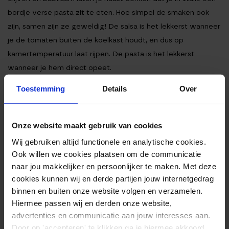
bordje verse pasta zit te eten. Hoe simpel de smaken ook
zijn, samen zijn ze geweldig! De salsa is het lekkerst wanneer
je de tomaten buiten de koelkast houdt, en dus op
kamertemperatuur laat rijpen. De pasta is het lekkerst
wanneer je hem direct opeet.
Ingrediënten
Toestemming
Details
Over
Bereiding
Voedingswaarden
Onze website maakt gebruik van cookies
INGREDIËNTEN
Wij gebruiken altijd functionele en analytische cookies.
Ook willen we cookies plaatsen om de communicatie
320gr gedroogde spaghetti
naar jou makkelijker en persoonlijker te maken. Met deze
600gr rijpe tomaten
cookies kunnen wij en derde partijen jouw internetgedrag
12 zwarte olijven
binnen en buiten onze website volgen en verzamelen.
1 hand vol verse basilicum
Hiermee passen wij en derden onze website,
3 eetlepels extra vierge olijfolie
advertenties en communicatie aan jouw interesses aan.
Door op 'accepteren' te klikken ga je hiermee akkoord.
1 teen knoflook