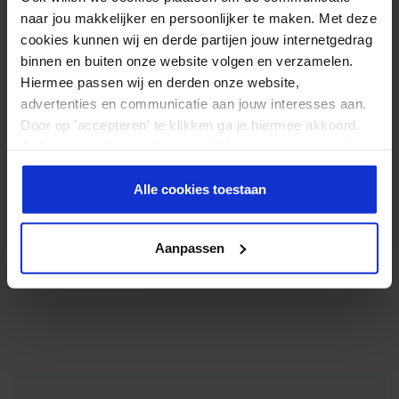
INGREDIËNTEN
naar jou makkelijker en persoonlijker te maken. Met deze
cookies kunnen wij en derde partijen jouw internetgedrag
3 plakken brood naar keuze
binnen en buiten onze website volgen en verzamelen.
0,5 eetlepel olijfolie
Hiermee passen wij en derden onze website,
3 eieren
advertenties en communicatie aan jouw interesses aan.
3 plakjes kalkoenfilet
Door op 'accepteren' te klikken ga je hiermee akkoord.
3 gebakken bacon strips
Je kunt je cookievoorkeuren altijd weer aanpassen. Lees
1 tomaat, in plakjes
er meer over in ons
privacy beleid
.
1 hand vol sla
Alle cookies toestaan
peper en zout
1 theelepel mosterd
Aanpassen
1 theelepel ketchup
1 eetlepel light mayonaise