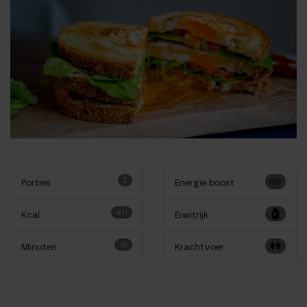
2
Porties
Energie boost
411
Kcal
Eiwitrijk
10
Minuten
Krachtvoer