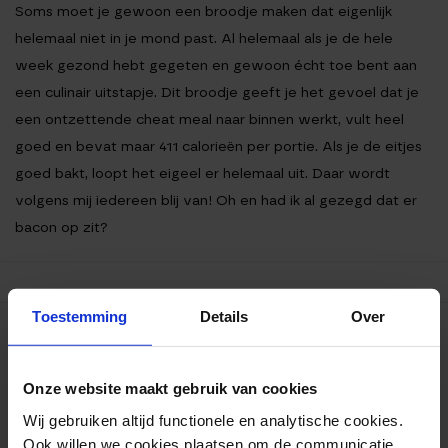
Soms moet je gewoon een broodje maken dat eigenlijk
helemaal niet in je mond past. Al helemaal als je de hele
week gezond hebt gegeten en gewoon écht toe bent aan
een culinair uitstapje. Dit broodje geeft je het gevoel dat je
een ontzettende cheat meal naar binnen werkt, vult heel
goed en bevat maar 411 calorieën per portie. Als je de eitjes
goed bakt, loopt het eigeel er helemaal uit. Daar wordt
volgens mij iedereen blij van! Oh en had ik al gezegd dat er
bacon op zit?
Toestemming
Details
Over
Ingrediënten
Bereiding
Onze website maakt gebruik van cookies
Voedingswaarden
Wij gebruiken altijd functionele en analytische cookies.
Ook willen we cookies plaatsen om de communicatie