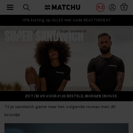
Toggle navigation
9.2
0
15% korting op ALLES met code BEATTHEHEAT
Home
Fit Tips
Recepten
Super sandwich
SUPER SANDWICH
ZO T/M VR VOOR 21.30 BESTELD, MORGEN IN HUIS
Til je sandwich game naar het volgende niveau met dit
broodje