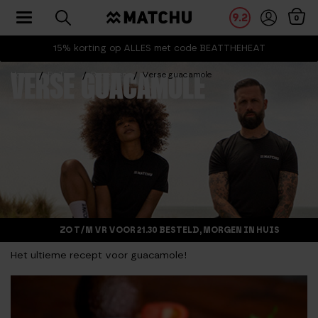
Toggle navigation
9.2
0
15% korting op ALLES met code BEATTHEHEAT
Home
Fit Tips
Recepten
Verse guacamole
VERSE GUACAMOLE
ZO T/M VR VOOR 21.30 BESTELD, MORGEN IN HUIS
Het ultieme recept voor guacamole!