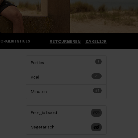
MORGEN IN HUIS
RETOURNEREN
ZAKELIJK
8
Porties
515
Kcal
65
Minuten
Energie boost
Vegetarisch