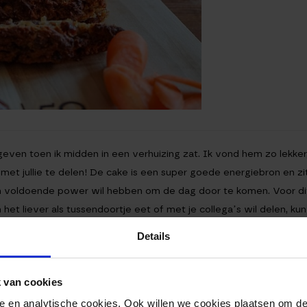
en toen ik midden in een verhuizing zat. Ik vond hem zo lekker,
et jullie te delen! De cake is een super goede energiebron en zi
en voldoende power wil hebben om de dag door te komen. Voor dit r
het liever als tussendoortje eet of met je collega’s wil delen, kun 
Details
 van cookies
nele en analytische cookies. Ook willen we cookies plaatsen om 