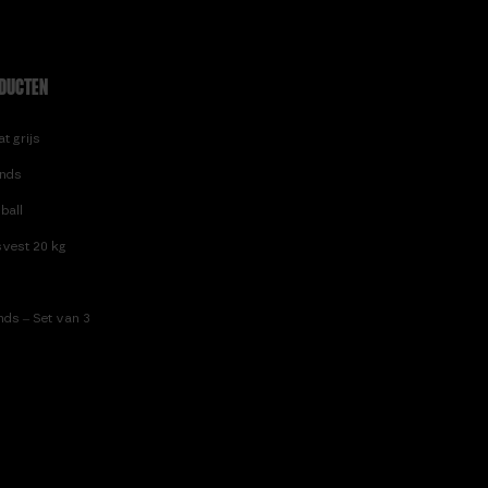
DUCTEN
t grijs
nds
ball
vest 20 kg
ds – Set van 3