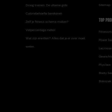
Sitemap
Droog trainen: De ultieme gids
Caloriebehoefte berekenen
TOP PRO
Zelf je fitness schema maken?
Vetpercentage meten
Fitnessma
Wat zijn eiwitten? Alles dat je er over moet
Power ba
weten.
Lacrosse 
Gewichts
Plyo box
Booty ban
Bokszak