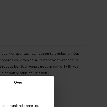
 dat ik er spontaan van begon te glimlachen. Dus
t boordevol vitamine A. Perfect voor wanneer je
ecept ben ik er vanuit gegaan dat je 8 (flinke)
je er ook 16 stukken uit halen.
Over
de communicatie naar jou