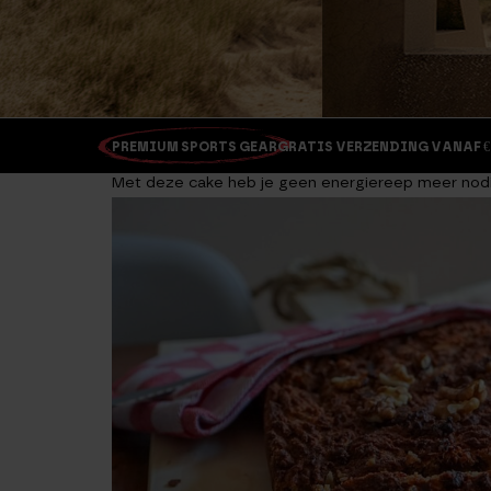
PREMIUM SPORTS GEAR
GRATIS VERZENDING VANAF €
Met deze cake heb je geen energiereep meer nod