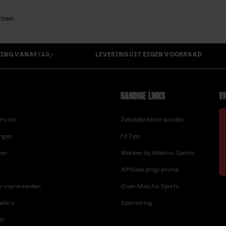
tsen.
ING VANAF €40,-
LEVERING UIT EIGEN VOORRAAD
HANDIGE LINKS
VR
ervice
Zakelijke klant worden
ingen
Fit Tips
ren
Werken bij Matchu Sports
Affiliate programma
e voorwaarden
Over Matchu Sports
olicy
Sponsoring
er