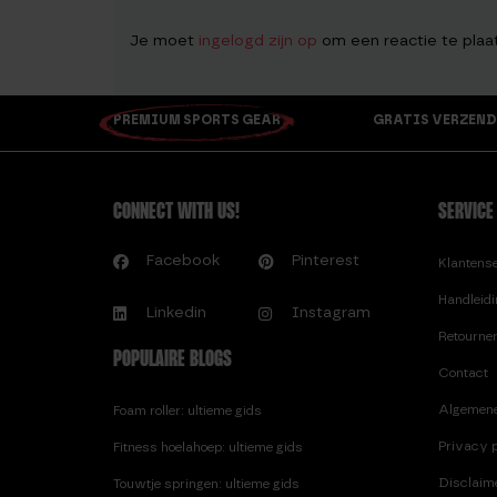
Je moet
ingelogd zijn op
om een reactie te plaa
PREMIUM SPORTS GEAR
GRATIS VERZEND
CONNECT WITH US!
SERVICE
Facebook
Pinterest
Klantens
Handleid
Linkedin
Instagram
Retourne
POPULAIRE BLOGS
Contact
Algemen
Foam roller: ultieme gids
Privacy p
Fitness hoelahoep: ultieme gids
Disclaim
Touwtje springen: ultieme gids