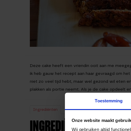
Deze cake heeft een vriendin ooit aan me meegegev
ik heb gauw het recept aan haar gevraagd om het m
niet zo veel tijd hebt, maar wel gezond wil eten 
plakken als portie neemt. Als je de cake opdeelt en 
Toestemming
Ingrediënten
Bereiding
Voedingswaarden
Onze website maakt gebruik
INGREDIËNTEN
Wij gebruiken altijd functio