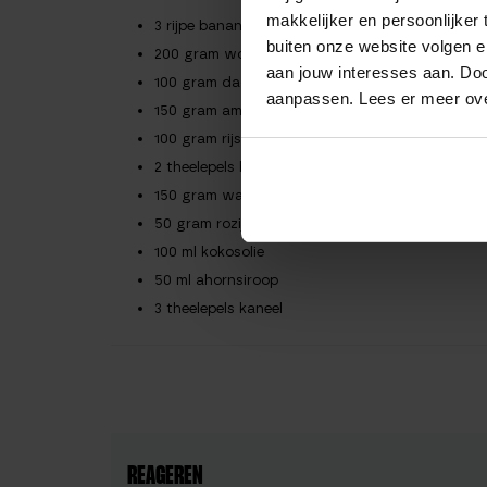
makkelijker en persoonlijker
3 rijpe bananen
buiten onze website volgen 
200 gram wortels (geraspt)
aan jouw interesses aan. Doo
100 gram dadels
aanpassen. Lees er meer ov
150 gram amandelmeel
100 gram rijstmeel
2 theelepels bakpoeder
150 gram walnoten
50 gram rozijnen
100 ml kokosolie
50 ml ahornsiroop
3 theelepels kaneel
REAGEREN