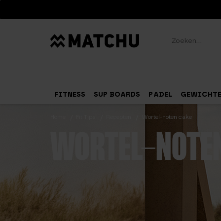
Zoeken
FITNESS
SUP BOARDS
PADEL
GEWICHT
Home
Fit Tips
Recepten
Wortel-noten cake
WORTEL-NOTE