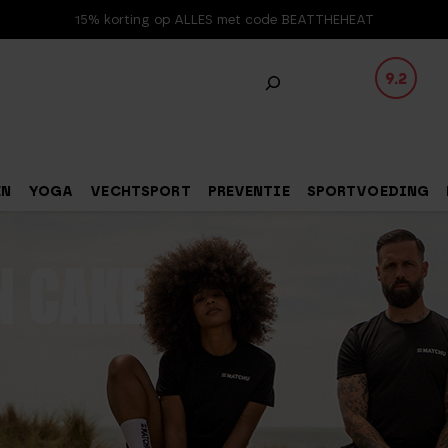
15% korting op ALLES met code BEATTHEHEAT
9.2
EN
YOGA
VECHTSPORT
PREVENTIE
SPORTVOEDING
N CAKE