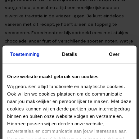
voegen heb je vanaf nu altijd een heerlijke ijskoude en
eiwitrijke traktatie in de vriezer liggen. Je kunt eindeloos
variëren met dit recept, je hoeft alleen de topping te
veranderen. Experimenteer bijvoorbeeld eens met stukjes
chocolade, ander fruit of verschillende soorten noten. Wat je
ook doet: met dit recept haal je altijd een stukje zomer in
Toestemming
Details
Over
huis en je hoeft je er echt nooit schuldig over te voelen.
Ingrediënten
Bereiding
Onze website maakt gebruik van cookies
Voedingswaarden
Wij gebruiken altijd functionele en analytische cookies.
Ook willen we cookies plaatsen om de communicatie
INGREDIËNTEN
naar jou makkelijker en persoonlijker te maken. Met deze
cookies kunnen wij en derde partijen jouw internetgedrag
500g volle Griekse yoghurt
binnen en buiten onze website volgen en verzamelen.
2 eetlepels honing
Hiermee passen wij en derden onze website,
advertenties en communicatie aan jouw interesses aan.
2 theelepels citroensap
Door op 'accepteren' te klikken ga je hiermee akkoord.
2 scoops (ongeveer 60g) vanille eiwitpoeder