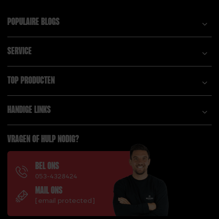
POPULAIRE BLOGS
SERVICE
TOP PRODUCTEN
HANDIGE LINKS
VRAGEN OF HULP NODIG?
BEL ONS
053-4328424
MAIL ONS
[email protected]