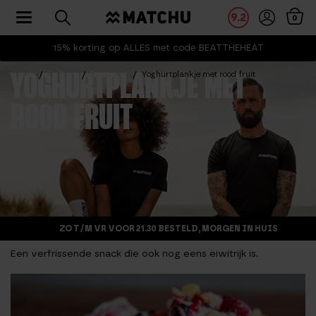
Toggle navigation
9.2
0
15% korting op ALLES met code BEATTHEHEAT
Home
Fit Tips
Recepten
Yoghurtplankje met rood fruit
YOGHURTPLANKJE MET
ROOD FRUIT
ZO T/M VR VOOR 21.30 BESTELD, MORGEN IN HUIS
Een verfrissende snack die ook nog eens eiwitrijk is.