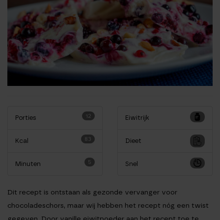
12
Porties
Eiwitrijk
83
Kcal
Dieet
5
Minuten
Snel
Dit recept is ontstaan als gezonde vervanger voor
chocoladeschors, maar wij hebben het recept nóg een twist
gegeven. Door vanille eiwitpoeder aan het recept toe te