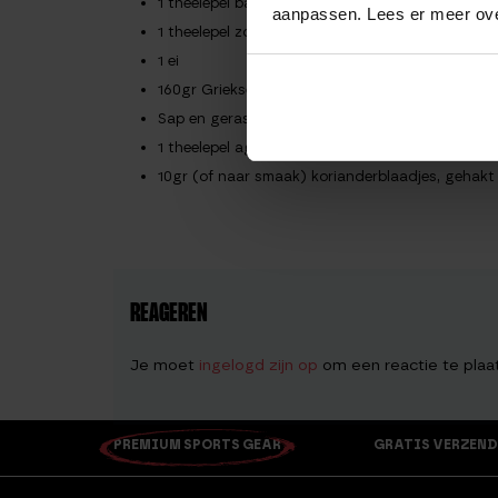
1 theelepel bakpoeder
aanpassen. Lees er meer ov
1 theelepel zout
1 ei
160gr Griekse yoghurt
Sap en geraspte schil van 1 limoen
1 theelepel agavesiroop
10gr (of naar smaak) korianderblaadjes, gehakt
REAGEREN
Je moet
ingelogd zijn op
om een reactie te plaa
PREMIUM SPORTS GEAR
GRATIS VERZEND