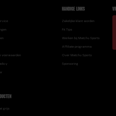
HANDIGE LINKS
VR
ervice
Zakelijke klant worden
ingen
Fit Tips
ren
Werken bij Matchu Sports
Affiliate programma
e voorwaarden
Over Matchu Sports
olicy
Sponsoring
er
DUCTEN
t grijs