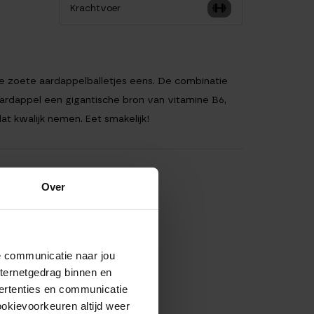
Krachtvoer
eze zoete aardappelballetjes eens. De combinatie
aardappel een gigantische bron van vitamine B6,
at kwalijk nemen. Eet smakelijk!
Over
de communicatie naar jou
nternetgedrag binnen en
ertenties en communicatie
ookievoorkeuren altijd weer