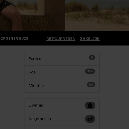
MORGEN IN HUIS
RETOURNEREN
ZAKELIJK
5
Porties
355
Kcal
50
Minuten
Eiwitrijk
Vegetarisch