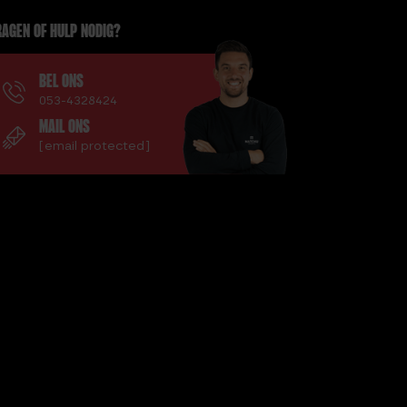
AGEN OF HULP NODIG?
BEL ONS
053-4328424
MAIL ONS
[email protected]