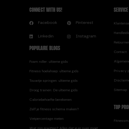
CONNECT WITH US!
SERVICE
Facebook
Pinterest
Klantens
Handleid
Linkedin
Instagram
Retourne
POPULAIRE BLOGS
Contact
Algemen
Foam roller: ultieme gids
Privacy p
Fitness hoelahoep: ultieme gids
Disclaim
Touwtje springen: ultieme gids
Sitemap
Droog trainen: De ultieme gids
Caloriebehoefte berekenen
TOP PRO
Zelf je fitness schema maken?
Vetpercentage meten
Fitnessma
Wat zijn eiwitten? Alles dat je er over moet