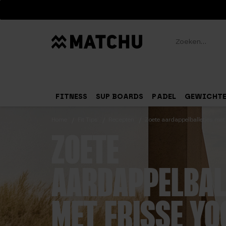
Zoeken
FITNESS
SUP BOARDS
PADEL
GEWICHT
Home
Fit Tips
Recepten
Zoete aardappelballetjes met
ZOETE
AARDAPPELBAL
MET FRISSE Y