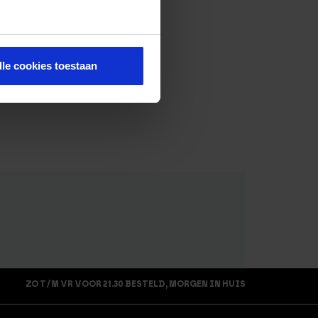
lle cookies toestaan
ZO T/M VR VOOR 21.30 BESTELD, MORGEN IN HUIS