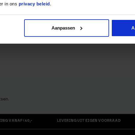
er in ons
privacy beleid
.
Aanpassen
A
tsen.
ING VANAF €40,-
LEVERING UIT EIGEN VOORRAAD