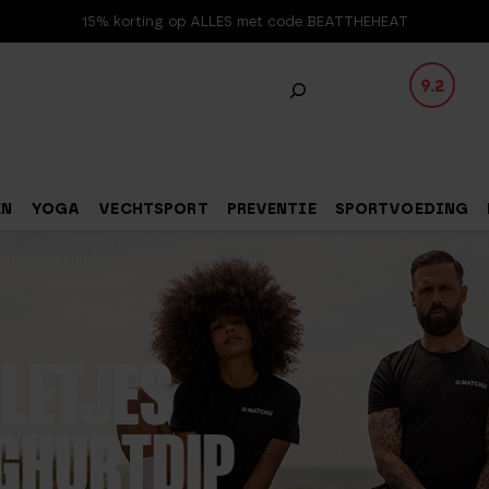
15% korting op ALLES met code BEATTHEHEAT
9.2
EN
YOGA
VECHTSPORT
PREVENTIE
SPORTVOEDING
 frisse yoghurtdip
LETJES
OGHURTDIP