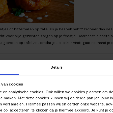
letjes of bitterballen op tafel als je bezoek hebt? Probeer dan d
ht voor blije gezichten zorgen op je feestje. Daarnaast is zoete 
etjes gewoon op tafel zet omdat je ze lekker vindt gaat niemand je d
Details
 van cookies
nele en analytische cookies. Ook willen we cookies plaatsen om 
 te maken. Met deze cookies kunnen wij en derde partijen jouw i
en verzamelen. Hiermee passen wij en derden onze website, adv
r op 'accepteren' te klikken ga je hiermee akkoord. Je kunt je c