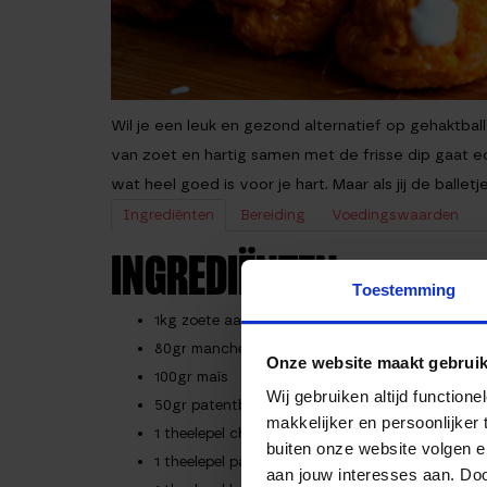
Wil je een leuk en gezond alternatief op gehaktbal
van zoet en hartig samen met de frisse dip gaat ec
wat heel goed is voor je hart. Maar als jij de ball
Ingrediënten
Bereiding
Voedingswaarden
INGREDIËNTEN
Toestemming
1kg zoete aardappel, in blokjes
80gr manchego, geraspt
Onze website maakt gebruik
100gr maïs
Wij gebruiken altijd functio
50gr patentbloem
makkelijker en persoonlijker
1 theelepel chilipoeder
buiten onze website volgen 
1 theelepel paprikapoeder
aan jouw interesses aan. Doo