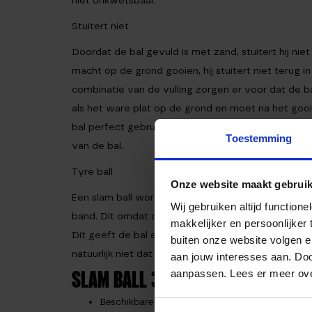
niet onkwetsbaar.
Stuitert niet
Doordat de bal gevuld is met zand, stuitert hij niet
macht op de grond gooien, hij stuitert niet terug in 
combinatie van de vulling zorgen er voor dat de bal
als het ware plat op de grond en moet na het goo
bal perfect gebruiken voor explosieve oefeningen. 
Toestemming
van de bal.
Tyre ball
Onze website maakt gebruik
Een slam ball wordt soms ook wel een tyre ball 
Wij gebruiken altijd functio
band. Dit omdat de buitenkant van de bal een soor
makkelijker en persoonlijker
Dit geeft de bal extra veel grip. Dit kan zeer van 
buiten onze website volgen 
natuurlijk niet dat de bal uit je handen vliegt tijd
aan jouw interesses aan. Doo
aanpassen. Lees er meer ov
SLAM BALL 3 KG INFORMATIE
Beschikbare gewichten: 3kg, 6kg, 9kg en 12kg