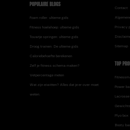
POPULAIRE BLOGS
Contact
Algemen
Foam roller: ultieme gids
Privacy p
Fitness hoelahoep: ultieme gids
Disclaim
Touwtje springen: ultieme gids
Sitemap
Droog trainen: De ultieme gids
Caloriebehoefte berekenen
TOP PRO
Zelf je fitness schema maken?
Vetpercentage meten
Fitnessma
Wat zijn eiwitten? Alles dat je er over moet
Power ba
weten.
Lacrosse 
Gewichts
Plyo box
Booty ban