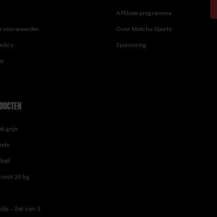
Affiliate programma
e voorwaarden
Over Matchu Sports
olicy
Sponsoring
er
DUCTEN
t grijs
nds
ball
vest 20 kg
ds – Set van 3