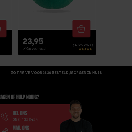
23,95
(4 reviews)
Op voorraad
Waardering
5.00
uit 5
ZO T/M VR VOOR 21.30 BESTELD, MORGEN IN HUIS
AGEN OF HULP NODIG?
BEL ONS
053-4328424
MAIL ONS