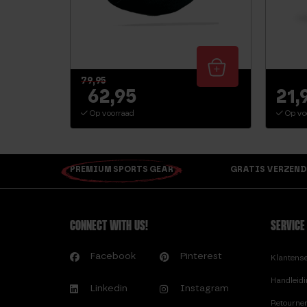
79,95
62,95
21,
Op voorraad
Op vo
PREMIUM SPORTS GEAR
GRATIS VERZEND
CONNECT WITH US!
SERVICE
Facebook
Pinterest
Klantens
Handleid
Linkedin
Instagram
Retourne