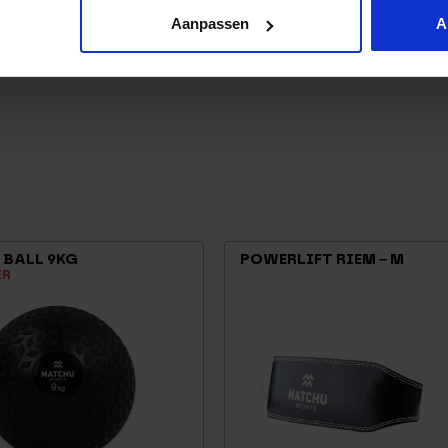
Aanpassen
A
 BALL 9KG
POWERLIFT RIEM – M
ER