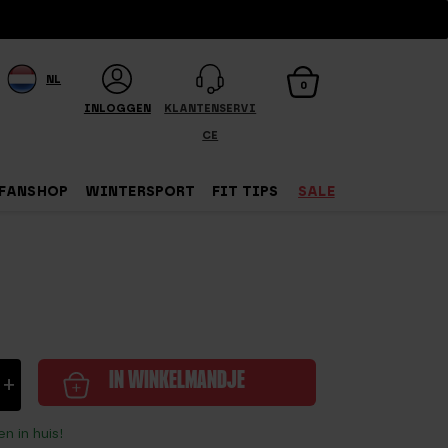
NL
0
INLOGGEN
KLANTENSERVI
CE
FANSHOP
WINTERSPORT
FIT TIPS
SALE
+
IN WINKELMANDJE
n in huis!