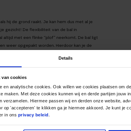
 als hij de grond raakt. Je kan hem dus met al je
je gezicht! De flexibiliteit van de bal in
 altijd met een flinke “plof” neerkomt. De bal ligt
ien weer opgepakt worden. Hierdoor kan je de
Je kunt dan ook al je energie kwijt in het gooien
Details
 van cookies
genoemd. Dit komt van het Engelse woord voor
nele en analytische cookies. Ook willen we cookies plaatsen om 
tgelijke textuur heeft als die van een autoband.
 te maken. Met deze cookies kunnen wij en derde partijen jouw i
pas komen tijdens je workout. Je wil dan ook
en verzamelen. Hiermee passen wij en derden onze website, adv
ens het uitwerken van je oefeningen.
r op 'accepteren' te klikken ga je hiermee akkoord. Je kunt je c
er in ons
privacy beleid
.