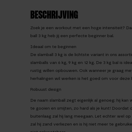
BESCHRIJVING
Zoek je een workout met een hoge intensiteit? Dan
ball 3 kg heb jij een perfecte beginner bal.
Ideaal om te beginnen
De slamball 3 kg is de lichtste variant in ons asso
slamballs van 6 kg, 9 kg en 12 kg. De 3 kg bal is i
rustig willen opbouwen. Ook wanneer je graag met
herhalingen wil werken is het goed om voor deze li
Robuust design
De naam slamball zegt eigenlijk al genoeg: hij ka
te gooien en smijten, zo hard als je kunt! Doordat
buitenlaag zal hij lang meegaan. Let echter wel op 
zal hij zand verliezen en is hij niet meer te gebruike