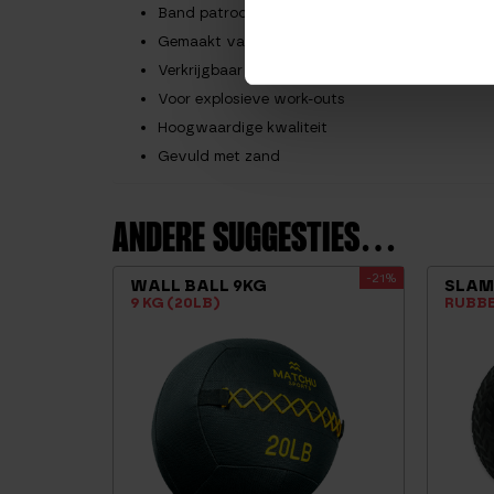
Band patroon buitenkant voor extra grip
Gemaakt van rubber
Verkrijgbaar in de kleur: zwart
Voor explosieve work-outs
Hoogwaardige kwaliteit
Gevuld met zand
ANDERE SUGGESTIES…
-21%
WALL BALL 9KG
SLAM
9 KG (20LB)
RUBB