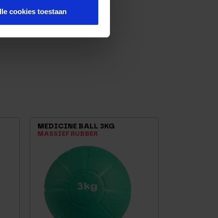
lle cookies toestaan
MEDICINE BALL 3KG
MASSIEF RUBBER