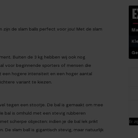
E
 zijn de slam balls perfect voor jou! Met de slam
Ma
Kl
Ge
rtiment. Buiten de 3 kg hebben wij ook nog
deaal voor beginnende sporters of mensen die
 een hogere intensiteit en een hoger aantal
chtere variant te kiezen.
n wel tegen een stootje. De bal is gemaakt om mee
 de bal is omhuld met een stevig rubberen
met scherpe objecten: indien je de bal lek prikt
Er z
n. De slam ball is gigantisch stevig, maar natuurlijk