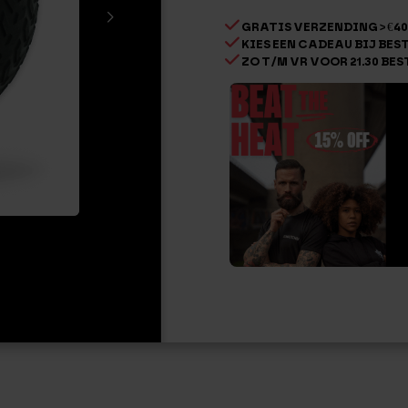
aantal
GRATIS VERZENDING > €40
KIES EEN CADEAU BIJ BESTE
ZO T/M VR VOOR 21.30 BES