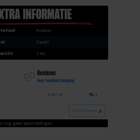
XTRA INFORMATIE
teriaal
Rubber
eur
Zwart
wicht
3 KG
Reviews
Door Feedback Company
0.00/ 10
0
Schrijf review
ijn nog geen beoordelingen.