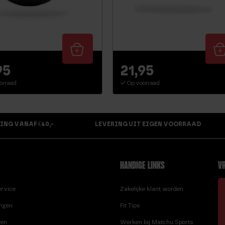
95
21,95
orraad
Op voorraad
ING VANAF €40,-
LEVERING UIT EIGEN VOORRAAD
HANDIGE LINKS
VR
ervice
Zakelijke klant worden
ingen
Fit Tips
ren
Werken bij Matchu Sports