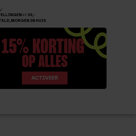
,-
LLINGEN > € 30,-
TELD, MORGEN IN HUIS