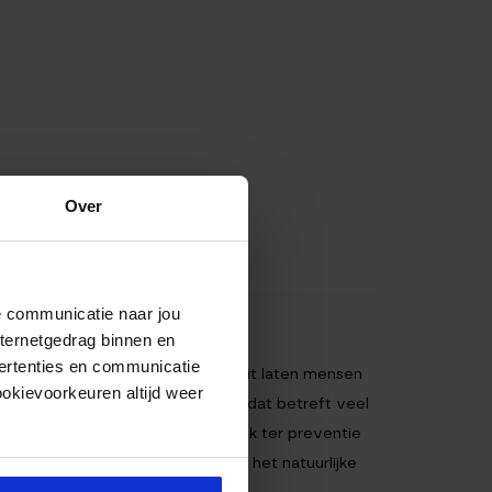
Over
de communicatie naar jou
nternetgedrag binnen en
ertenties en communicatie
 rest van de wereld. Vaker dan ooit laten mensen
ookievoorkeuren altijd weer
 doordat het elastisch is en wat dat betreft veel
lei blessures en klachten, maar ook ter preventie
ij instabiliteit - Versnelling van het natuurlijke