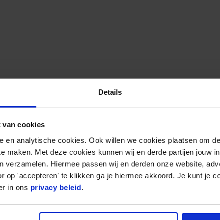
Details
 van cookies
nele en analytische cookies. Ook willen we cookies plaatsen om 
 te maken. Met deze cookies kunnen wij en derde partijen jouw i
en verzamelen. Hiermee passen wij en derden onze website, adv
 in de loop der tijd ook steeds bekender geworden in Europa en de
r op 'accepteren' te klikken ga je hiermee akkoord. Je kunt je c
tieve effecten hiervan. De tape verschilt van reguliere sporttape
er in ons
privacy beleid
.
gebracht wordt kan het worden gebruikt bij het verhelpen van aller
er andere: - Pijnvermindering - Functieverbetering - Ondersteuning b