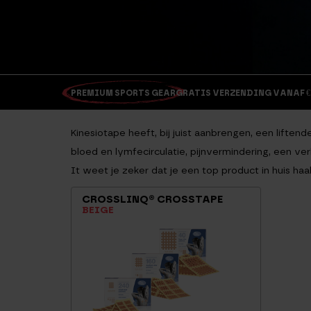
PREMIUM SPORTS GEAR
GRATIS VERZENDING VANAF €
Kinesiotape
heeft, bij juist aanbrengen, een lifte
bloed en lymfecirculatie, pijnvermindering, een v
It weet je zeker dat je een top product in huis haal
CROSSLINQ® CROSSTAPE
BEIGE