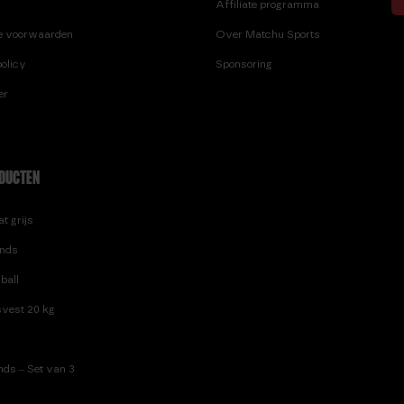
Affiliate programma
e voorwaarden
Over Matchu Sports
olicy
Sponsoring
er
DUCTEN
t grijs
nds
ball
vest 20 kg
ds – Set van 3