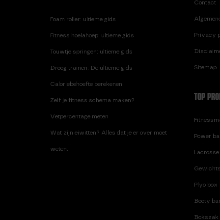
Contact
Algemen
Foam roller: ultieme gids
Privacy p
Fitness hoelahoep: ultieme gids
Disclaim
Touwtje springen: ultieme gids
Sitemap
Droog trainen: De ultieme gids
Caloriebehoefte berekenen
TOP PRO
Zelf je fitness schema maken?
Vetpercentage meten
Fitnessma
Wat zijn eiwitten? Alles dat je er over moet
Power ba
weten.
Lacrosse 
Gewichts
Plyo box
Booty ban
Bokszak