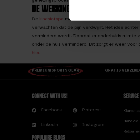
genezingsproces - Vermindering van zwelling
DE WERKING VAN KINESIOTAPE
De
kinesiotape
moet op een speciale manier toegedi
verwachten dat de pijn verdwijnt. Het idee achter k
verminderd wordt. Doordat er onderhuids ruimte 
onder de huis verminderd. Dit zorgt er weer voor 
hier
.
PREMIUM SPORTS GEAR
GRATIS VERZEND
CONNECT WITH US!
SERVICE
Facebook
Pinterest
Klantens
Handleid
Linkedin
Instagram
Retourne
POPULAIRE BLOGS