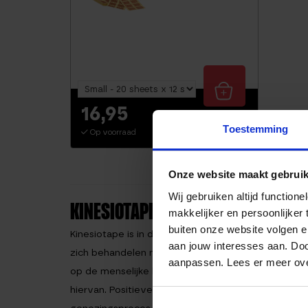
16,95
(6 reviews)
Toestemming
Op voorraad
Waarderi
ng
4.83
Onze website maakt gebruik
uit 5
Wij gebruiken altijd functio
KINESIOTAPE, WAT IS HET?
makkelijker en persoonlijker
buiten onze website volgen 
Kinesiotape is in de jaren 70 ontstaan in Japan en
aan jouw interesses aan. Doo
zich behandelen met kinesiotape en merken de posi
aanpassen. Lees er meer ov
op de menselijke huid lijkt. Mits de tape goed aan
hiervan. Positieve effecten van kinesiotape zijn ond