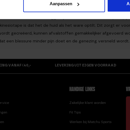
Aanpassen
A
end worden. Dat wil zeggen: je kunt het niet zomaar op de pijnlij
inesiotape is dat het de huid als het ware optilt. Dit zorgt er vo
wordt gecreëerd, kunnen afvalstoffen gemakkelijker afgevoerd w
dat een blessure minder pijn doet en de genezing versneld wordt.
ING VANAF €40,-
LEVERING UIT EIGEN VOORRAAD
HANDIGE LINKS
VR
ervice
Zakelijke klant worden
ingen
Fit Tips
ren
Werken bij Matchu Sports