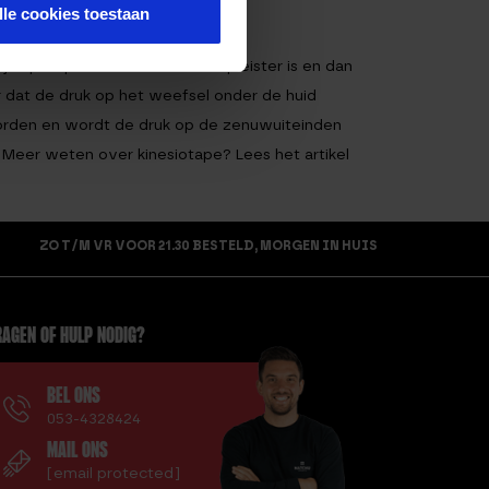
lle cookies toestaan
ke plek plakken alsof het een pleister is en dan
or dat de druk op het weefsel onder de huid
orden en wordt de druk op de zenuwuiteinden
 Meer weten over kinesiotape? Lees het artikel
ZO T/M VR VOOR 21.30 BESTELD, MORGEN IN HUIS
AGEN OF HULP NODIG?
BEL ONS
053-4328424
MAIL ONS
[email protected]