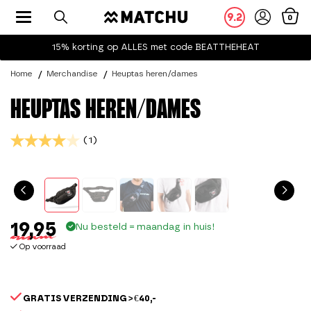
Toggle navigation
9.2
0
15% korting op ALLES met code BEATTHEHEAT
Home
Merchandise
Heuptas heren/dames
HEUPTAS HEREN/DAMES
(1)
19,95
Nu besteld = maandag in huis!
Op voorraad
GRATIS VERZENDING > €40,-