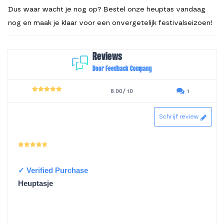
Dus waar wacht je nog op? Bestel onze heuptas vandaag
nog en maak je klaar voor een onvergetelijk festivalseizoen!
Reviews
Door Feedback Company
8.00/ 10
1
4.00
out
of 5
Schrijf review
Waarderin
Ine Van der Goes
–
19-06-2023
g
1
uit
5
Heuptasje
Gratis gekregen bij sup board. Plaatje van doodskop heb
ik er afgehaald en dan is het een prima/handig tasje.