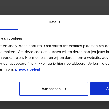
l (sneller gevoel +10%)
Details
 van cookies
he track
nele en analytische cookies. Ook willen we cookies plaatsen om 
 te maken. Met deze cookies kunnen wij en derde partijen jouw i
en verzamelen. Hiermee passen wij en derden onze website, adv
r op 'accepteren' te klikken ga je hiermee akkoord. Je kunt je c
er in ons
privacy beleid
.
isseling wanneer je de hele dag onze
switchen naar een lichtere, meer casual optie
Aanpassen
A
es waar de snelle planga voor staat.