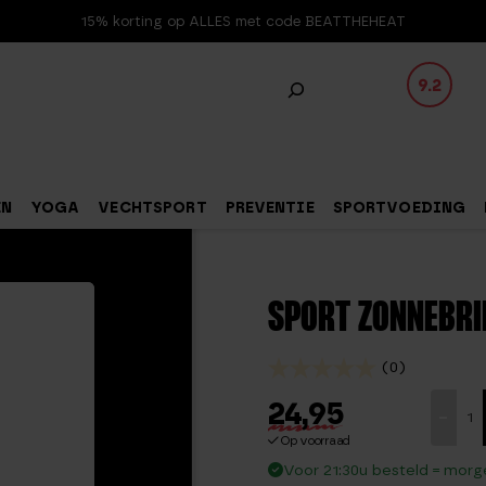
15% korting op ALLES met code BEATTHEHEAT
9.2
EN
YOGA
VECHTSPORT
PREVENTIE
SPORTVOEDING
SPORT ZONNEBRI
(0)
24,95
Sport
-
Zonnebr
Op voorraad
aantal
Voor 21:30u besteld = morge