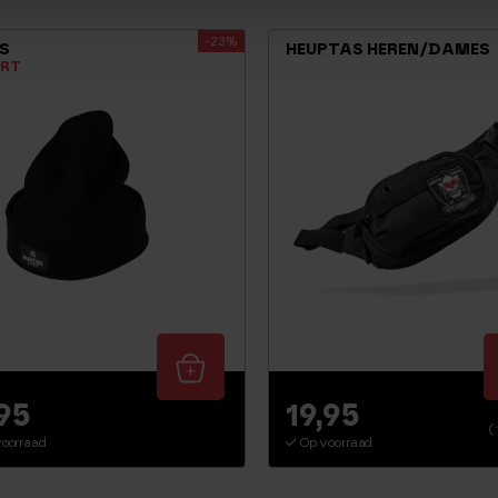
-23%
S
HEUPTAS HEREN/DAMES
RT
,95
19,95
(
oorraad
Op voorraad