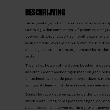
BESCHRIJVING
Deze (winter)sport zonnebril is ontworpen voor s
uitstraling willen combineren. Of je hem nu draagt a
gewoon als allround sport zonnebril: deze snelle 
in elke situatie. Zodra je de bril opzet, merk je di
afleiding en nét dat extra zetje om ook bij mind
zetten.
Tijdens het fietsen of hardlopen beschermt deze sp
insecten. Geen tranende ogen meer en geen belem
en techniek. Ook op de piste bewijst deze wintersp
zonnige skidagen of bij de après-ski, wanneer je eve
Dankzij het sportieve en opvallende design is dez
alleen sport. Draag hem tijdens trainingen, op win
piece. De combinatie van een lichtgewicht pasvo