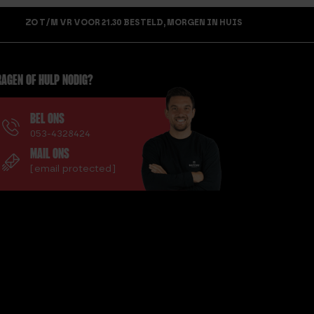
uit 5
ZO T/M VR VOOR 21.30 BESTELD, MORGEN IN HUIS
AGEN OF HULP NODIG?
BEL ONS
053-4328424
MAIL ONS
[email protected]