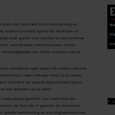
E
porters die maximale focus, bescherming en
Ma
ls wielren zonnebril, tijdens het hardlopen of
Kl
planga staat garant voor comfort en performance
Kl
rect het verschil. Meer zelfvertrouwen, minder
ere omstandigheden een sterke workout neer te
ort zonnebril je ogen tegen fel zonlicht, wind en
merd zicht, maar volledige focus op je tempo
ort zonnebril zijn waarde, bijvoorbeeld tijdens
n wilt wisselen van je skibril.
e snelle planga geschikt voor veel meer dan
Er z
tersport, op festivals of gewoon als statement
rm, goede bescherming en een uitgesproken look