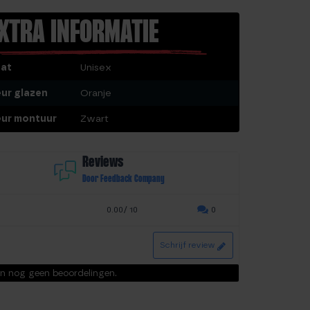
XTRA INFORMATIE
at
Unisex
eur glazen
Oranje
eur montuur
Zwart
Reviews
Door Feedback Company
0.00/ 10
0
Schrijf review
ijn nog geen beoordelingen.