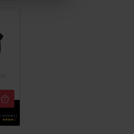
1 reviews)
Waarderi
ng
4.00