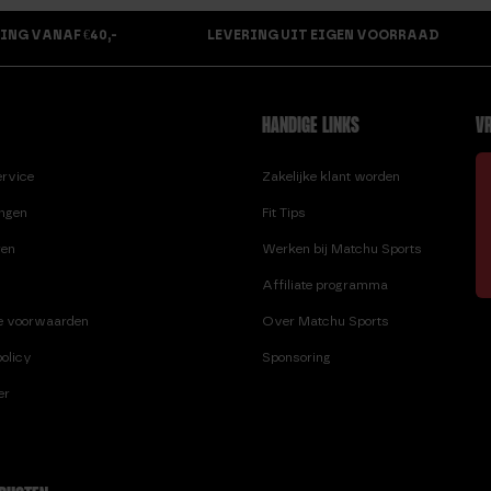
ING VANAF €40,-
LEVERING UIT EIGEN VOORRAAD
HANDIGE LINKS
VR
ervice
Zakelijke klant worden
ingen
Fit Tips
ren
Werken bij Matchu Sports
Affiliate programma
e voorwaarden
Over Matchu Sports
olicy
Sponsoring
er