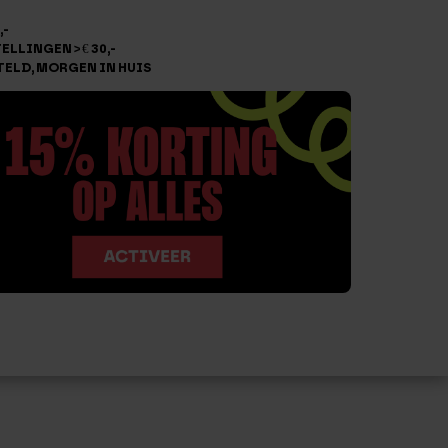
,-
LLINGEN > € 30,-
TELD, MORGEN IN HUIS