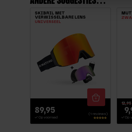
ANDERE SUGGESTIES…
SKIBRIL MET
MUT
VERWISSELBARE LENS
ZWA
UNIVERSEEL
12,95
89,95
9
(1 reviews)
Op voorraad
Op v
Waardering
5.00
uit 5