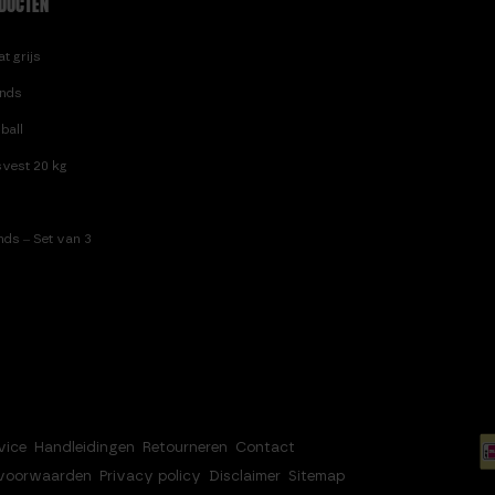
DUCTEN
t grijs
nds
ball
vest 20 kg
ds – Set van 3
vice
Handleidingen
Retourneren
Contact
voorwaarden
Privacy policy
Disclaimer
Sitemap