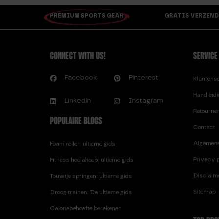
PREMIUM SPORTS GEAR
GRATIS VERZEND
CONNECT WITH US!
SERVICE
Facebook
Pinterest
Klantens
Handleid
Linkedin
Instagram
Retourne
POPULAIRE BLOGS
Contact
Algemen
Foam roller: ultieme gids
Privacy p
Fitness hoelahoep: ultieme gids
Disclaim
Touwtje springen: ultieme gids
Sitemap
Droog trainen: De ultieme gids
Caloriebehoefte berekenen