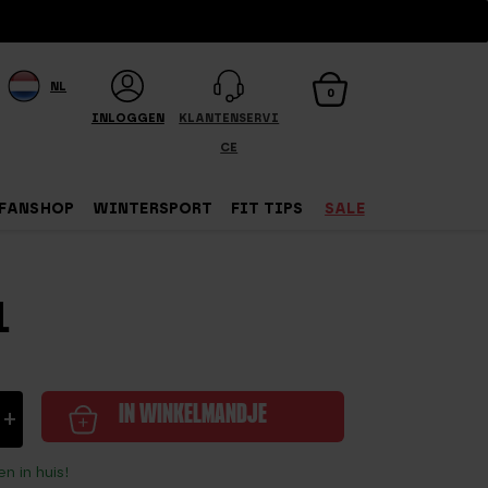
NL
0
INLOGGEN
KLANTENSERVI
CE
FANSHOP
WINTERSPORT
FIT TIPS
SALE
L
+
IN WINKELMANDJE
il
n in huis!