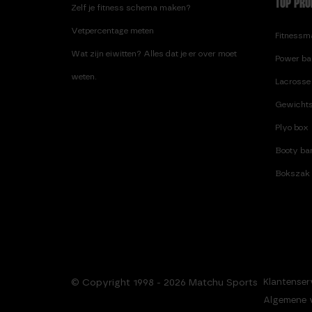
TOP PRO
Zelf je fitness schema maken?
Vetpercentage meten
Fitnessma
Wat zijn eiwitten? Alles dat je er over moet
Power ba
weten.
Lacrosse 
Gewichts
Plyo box
Booty ban
Bokszak
© Copyright 1998 - 2026 Matchu Sports
Klantenser
Algemene 