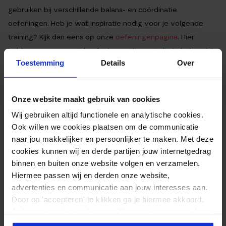
gebruiken bij verschillende balans- en coördinatie
oefeningen. Heb je wat inspiratie nodig voor je volgende
training? Kijk dan eens op onze
oefeningenpagina
. Hier
hebben we een aantal oefeningen uitgezet die je helpen bij
Toestemming
Details
Over
je voetenwerk en balans. Combineer deze bijvoorbeeld met
wat sprintwerk om er een mooi geheel van te maken. Voor
dit laatste kun je de pionnen goed gebruiken.
Onze website maakt gebruik van cookies
Wij gebruiken altijd functionele en analytische cookies.
EXTRA INFORMATIE
Ook willen we cookies plaatsen om de communicatie
naar jou makkelijker en persoonlijker te maken. Met deze
cookies kunnen wij en derde partijen jouw internetgedrag
Inhoud
50 stuks
binnen en buiten onze website volgen en verzamelen.
Hiermee passen wij en derden onze website,
Kleur
Wit – Geel – Groen – Blauw – Rood
advertenties en communicatie aan jouw interesses aan.
Door op 'accepteren' te klikken ga je hiermee akkoord.
Reviews
Je kunt je cookievoorkeuren altijd weer aanpassen. Lees
Door Feedback Company
er meer over in ons
privacy beleid
.