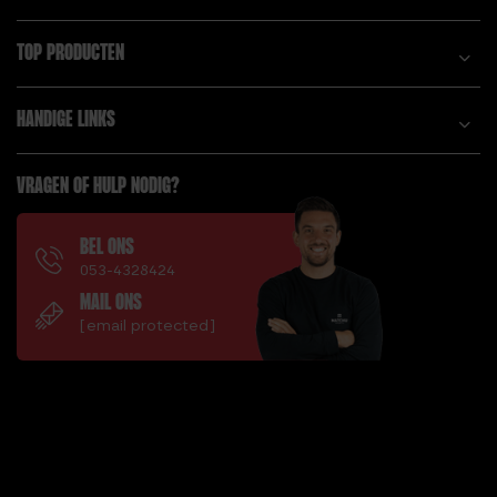
TOP PRODUCTEN
HANDIGE LINKS
VRAGEN OF HULP NODIG?
BEL ONS
053-4328424
MAIL ONS
[email protected]