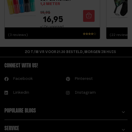
1,2 METER
19,95
16,95
Op voorraad
(3 reviews)
(22 reviews)
Waarderi
ng
4.00
ZO T/M VR VOOR 21.30 BESTELD, MORGEN IN HUIS
uit 5
CONNECT WITH US!
Facebook
Pinterest
Linkedin
Instagram
POPULAIRE BLOGS
SERVICE