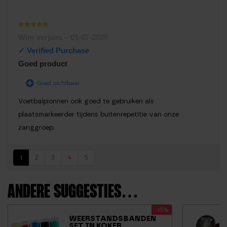
Waarderin
Wim Verjans
–
01-07-2020
g
1
uit
5
Goed product
Goed zichtbaar
Voetbalpionnen ook goed te gebruiken als
plaatsmarkeerder tijdens buitenrepetitie van onze
zanggroep.
1
2
3
4
5
ANDERE SUGGESTIES…
-15%
WEERSTANDSBANDEN
SET IN KOKER