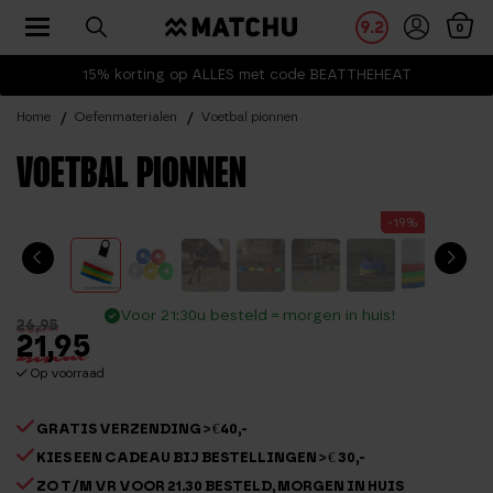
Toggle navigation
9.2
0
15% korting op ALLES met code BEATTHEHEAT
Home
Oefenmaterialen
Voetbal pionnen
VOETBAL PIONNEN
-19%
Voor 21:30u besteld = morgen in huis!
26,95
21,95
Op voorraad
GRATIS VERZENDING > €40,-
KIES EEN CADEAU BIJ BESTELLINGEN > € 30,-
ZO T/M VR VOOR 21.30 BESTELD, MORGEN IN HUIS