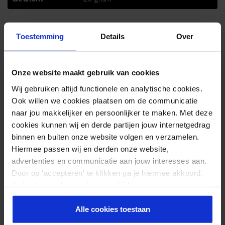
Reviews
Toestemming
Details
Over
Door Feedback Company
9.26/ 10
53
Onze website maakt gebruik van cookies
4.63
out of
5
Wij gebruiken altijd functionele en analytische cookies.
Schrijf review
Ook willen we cookies plaatsen om de communicatie
naar jou makkelijker en persoonlijker te maken. Met deze
cookies kunnen wij en derde partijen jouw internetgedrag
Waarderin
Pascal Van der meer
–
03-09-2025
binnen en buiten onze website volgen en verzamelen.
g
1
uit
5
Hiermee passen wij en derden onze website,
Top
advertenties en communicatie aan jouw interesses aan.
Door op 'accepteren' te klikken ga je hiermee akkoord.
Geen
Je kunt je cookievoorkeuren altijd weer aanpassen. Lees
Snelle levering
er meer over in ons
privacy beleid
.
Alle cookies toestaan
Top