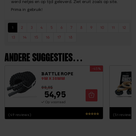
werd netjes en op tijd geleverd. Ziet eruit zoals op site.
Prima in gebruik!
1
2
3
4
5
6
7
8
9
10
11
12
13
14
15
16
17
18
ANDERE SUGGESTIES…
-45%
BATTLE ROPE
9M X 38MM
99,95
54,95
Op voorraad
(49 reviews)
(51 reviews)
Waardering
4.65
uit 5