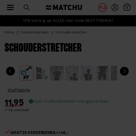
Toggle navigation
9.2
0
15% korting op ALLES met code BEATTHEHEAT
Home
Oefenmaterialen
Schouderstretcher
SCHOUDERSTRETCHER
Staffelprijs
11,95
Voor 21:30u besteld = morgen in huis!
Op voorraad
GRATIS VERZENDING > €40,-