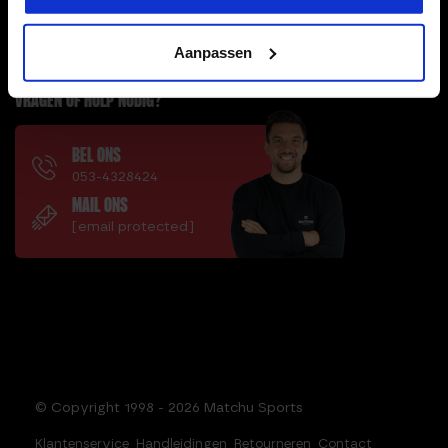
HANDIGE LINKS
Aanpassen
VRAGEN OF HULP NODIG?
BEL ONS
053-4328424
MAIL ONS
[email protected]
© Copyright 1998 - 2026 Matchu Sports
Klantenservice
Handleidingen
Retourneren
Contact