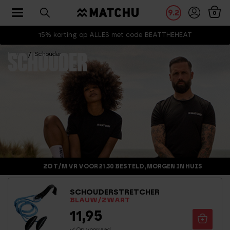
Toggle navigation
9.2
0
15% korting op ALLES met code BEATTHEHEAT
Home
Schouder
SCHOUDER
ZO T/M VR VOOR 21.30 BESTELD, MORGEN IN HUIS
SCHOUDERSTRETCHER
BLAUW/ZWART
11,95
Op voorraad