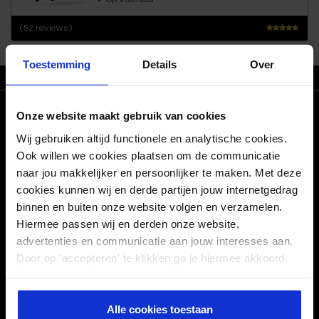
(52 reviews)
Waarderi
ng
Toestemming
Details
Over
4.63
uit 5
ZO T/M VR VOOR 21.30 BESTELD, MORGEN IN HUIS
CONNECT WITH US!
Onze website maakt gebruik van cookies
Wij gebruiken altijd functionele en analytische cookies.
Facebook
Pinterest
Ook willen we cookies plaatsen om de communicatie
naar jou makkelijker en persoonlijker te maken. Met deze
Linkedin
Instagram
cookies kunnen wij en derde partijen jouw internetgedrag
binnen en buiten onze website volgen en verzamelen.
POPULAIRE BLOGS
Hiermee passen wij en derden onze website,
advertenties en communicatie aan jouw interesses aan.
Door op 'accepteren' te klikken ga je hiermee akkoord.
SERVICE
Je kunt je cookievoorkeuren altijd weer aanpassen. Lees
er meer over in ons
privacy beleid
.
TOP PRODUCTEN
Alle cookies toestaan