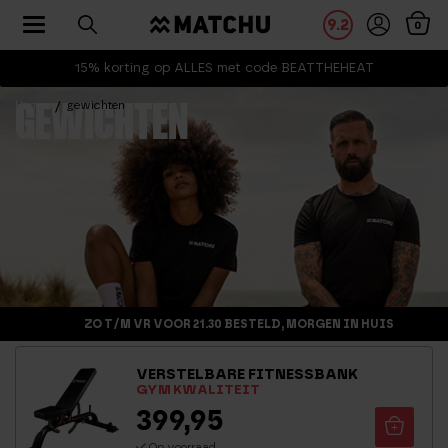
Toggle navigation
9.2
0
15% korting op ALLES met code BEATTHEHEAT
Home
gewichten
GEWICHTEN
ZO T/M VR VOOR 21.30 BESTELD, MORGEN IN HUIS
VERSTELBARE FITNESSBANK
GYM KWALITEIT
399,95
Op voorraad