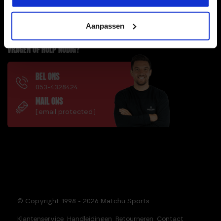
HANDIGE LINKS
Aanpassen
VRAGEN OF HULP NODIG?
BEL ONS
053-4328424
MAIL ONS
[email protected]
© Copyright 1998 - 2026 Matchu Sports
Klantenservice
Handleidingen
Retourneren
Contact