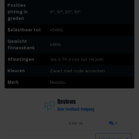
Posities
zitting in
0°, 10°, 20°, 30°
graden
Belastbaar tot
450KG
Gewicht
48KG
fitnessbank
Afmetingen
144 x 79 x (46 tot 114)cm
Kleuren
Zwart met rode accenten
Merk
Matchu
Reviews
Door Feedback Company
0.00/ 10
0
Schrijf review