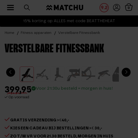
Toggle navigation
9.2
0
15% korting op ALLES met code BEATTHEHEAT
Home
Fitness apparaten
Verstelbare Fitnessbank
VERSTELBARE FITNESSBANK
399,95
Voor 21:30u besteld = morgen in huis!
Op voorraad
GRATIS VERZENDING > €40,-
KIES EEN CADEAU BIJ BESTELLINGEN > € 30,-
ZO T/M VR VOOR 21.30 BESTELD, MORGEN IN HUIS