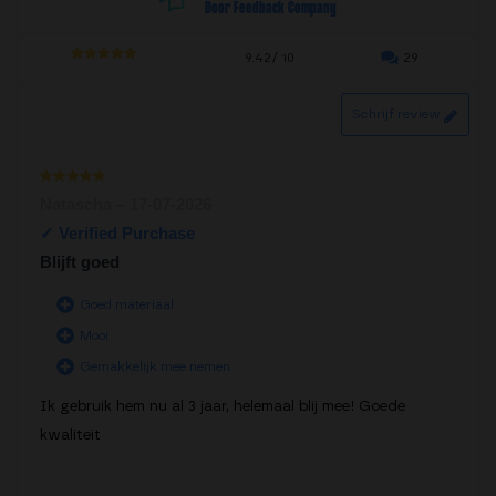
Door Feedback Company
9.42/ 10
29
4.71
out of
5
Schrijf review
Waardering
Natascha
–
17-07-2026
1
uit 5
Blijft goed
Goed materiaal
Mooi
Gemakkelijk mee nemen
Ik gebruik hem nu al 3 jaar, helemaal blij mee! Goede
kwaliteit