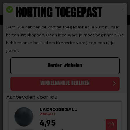
Toggle navigation
9.2
KORTING TOEGEPAST
0
×
15% korting op ALLES met code BEATTHEHEAT
Bam! We hebben de korting toegepast en je kunt nu naar
Home
SUP boards
Sup board deluxe
hartenlust shoppen. Geen idee waar je moet beginnen? We
SUP BOARD DELUXE
hebben onze bestsellers hieronder voor je op een rijtje
gezet.
(
29
reviews)
Waardering
28
Verder winkelen
-29%
4.71
op 5
gebaseerd
op
klantbeoord
WINKELMANDJE BEKIJKEN
elingen
Aanbevolen voor jou
LACROSSE BALL
ZWART
4,95