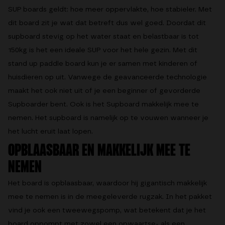
SUP boards geldt: hoe meer oppervlakte, hoe stabieler. Met
dit board zit je wat dat betreft dus wel goed. Doordat dit
supboard stevig op het water staat en belastbaar is tot
150kg is het een ideale SUP voor het hele gezin. Met dit
stand up paddle board kun je er samen met kinderen of
huisdieren op uit. Vanwege de geavanceerde technologie
maakt het ook niet uit of je een beginner of gevorderde
Supboarder bent. Ook is het Supboard makkelijk mee te
nemen. Het supboard is namelijk op te vouwen wanneer je
het lucht eruit laat lopen.
OPBLAASBAAR EN MAKKELIJK MEE TE
NEMEN
Het board is opblaasbaar, waardoor hij gigantisch makkelijk
mee te nemen is in de meegeleverde rugzak. In het pakket
vind je ook een tweewegspomp, wat betekent dat je het
board oppompt met zowel een opwaartse- als een