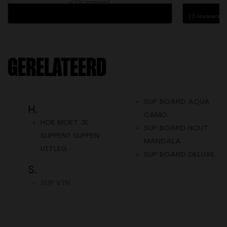
Op voorraad
(3 reviews)
GERELATEERD
SUP BOARD AQUA
H.
CAMO
HOE MOET JE
SUP BOARD HOUT
SUPPEN? SUPPEN
MANDALA
UITLEG
SUP BOARD DELUXE
S.
SUP VIN