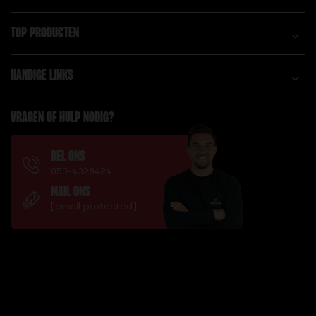
TOP PRODUCTEN
HANDIGE LINKS
VRAGEN OF HULP NODIG?
BEL ONS
053-4328424
MAIL ONS
[email protected]