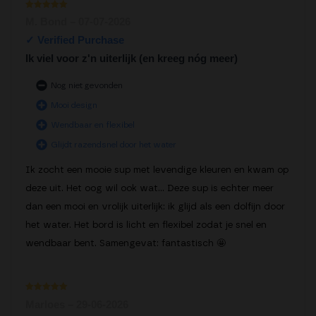
Waardering
M. Bond
–
07-07-2026
1
uit 5
Ik viel voor z'n uiterlijk (en kreeg nóg meer)
Nog niet gevonden
Mooi design
Wendbaar en flexibel
Glijdt razendsnel door het water
Ik zocht een mooie sup met levendige kleuren en kwam op
deze uit. Het oog wil ook wat... Deze sup is echter meer
dan een mooi en vrolijk uiterlijk: ik glijd als een dolfijn door
het water. Het bord is licht en flexibel zodat je snel en
wendbaar bent. Samengevat: fantastisch 🤩
Waardering
Marloes
–
29-06-2026
1
uit 5