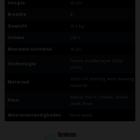
Hoogte
15 cm
Breedte
81
Gewicht
10.2 kg
Volume
285 L
Maximale luchtdruk
15 psi
Fusion double layer Drop
Technologie
stitch
15cm UV printing wire drawing
Materiaal
material
Blauw, Rood, Oranje, Groen,
Kleur
Geel, Bruin
Weersomstandigheden
Mooi weer
Reviews