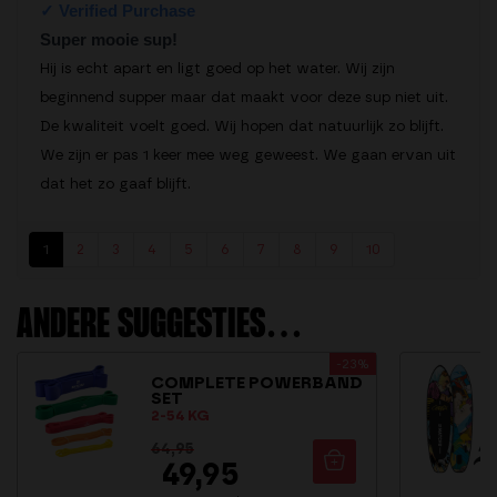
Super mooie sup!
Hij is echt apart en ligt goed op het water. Wij zijn
beginnend supper maar dat maakt voor deze sup niet uit.
De kwaliteit voelt goed. Wij hopen dat natuurlijk zo blijft.
We zijn er pas 1 keer mee weg geweest. We gaan ervan uit
dat het zo gaaf blijft.
1
2
3
4
5
6
7
8
9
10
ANDERE SUGGESTIES…
-23%
COMPLETE POWERBAND
SET
2-54 KG
64,95
49,95