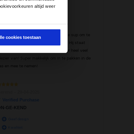
ookievoorkeuren altijd weer
aardering
Anne
–
07-06-2025
uit 5
antastische sup!
eel snel geleverd. Echt een prachtige sup om te
lle cookies toestaan
ien en de kwaliteit is echt geweldig. Hij staat
tabiel in het water en we hebben hier heel veel
lezier van! Super makkelijk om in te pakken in de
as en mee te nemen!
aardering
erend
–
29-04-2025
uit 5
ON-GE-KEND
Gaaf design
Kwaliteit