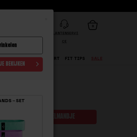
×
NL
0
INLOGGEN
KLANTENSERVI
CE
winkelen
FANSHOP
WINTERSPORT
FIT TIPS
SALE
JE BEKIJKEN
 WELLER
NDS – SET
+
IN WINKELMANDJE