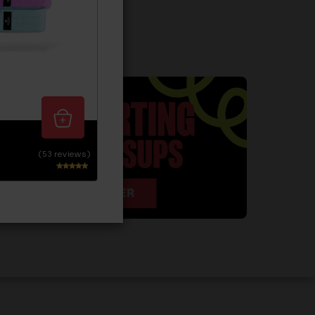
n in huis!
,-
LLINGEN > € 30,-
TELD, MORGEN IN HUIS
(53 reviews)
Waarderi
ng
4.77
uit 5