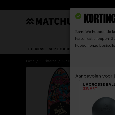
KORTING
Zoeken
Bam! We hebben de kor
hartenlust shoppen. 
hebben onze bestseller
FITNESS
SUP BOARDS
PADEL
GEWICHT
Home
SUP boards
Sup Board YeYe Weller
Aanbevolen voor 
LACROSSE BAL
ZWART