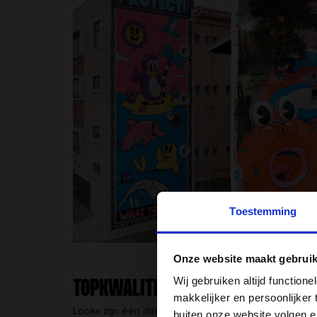
Toestemming
Onze website maakt gebruik
Wij gebruiken altijd functio
TOPKWALITEIT EN DUURZAAMHEID
makkelijker en persoonlijker
Looks zijn één ding, maar prestaties zijn minstens
buiten onze website volgen 