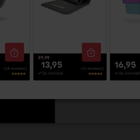
Voor 21:30u besteld = morge
Weller
aantal
GRATIS VERZENDING > €40
KIES EEN CADEAU BIJ BESTE
ZO T/M VR VOOR 21.30 BES
29,95
13,95
16,95
(68 reviews)
(61 reviews)
Op voorraad
Op voorraad
Waarderi
Waarderi
ng
ng
4.68
4.54
uit 5
uit 5