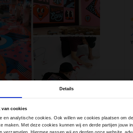
W
S
1
Y
S
Y
Details
n
e
 van cookies
l
nele en analytische cookies. Ook willen we cookies plaatsen om 
g
 te maken. Met deze cookies kunnen wij en derde partijen jouw i
 zo belangrijk. Dit SUP-board is gemaakt met de
en verzamelen. Hiermee passen wij en derden onze website, adv