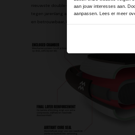
nieuwste double-layer dropstitch technologie, wat 
aan jouw interesses aan. Doo
aanpassen. Lees er meer ov
tegen jarenlang avontuur. Geen gedoe met zwakke ple
en betrouwbaar, keer op keer.