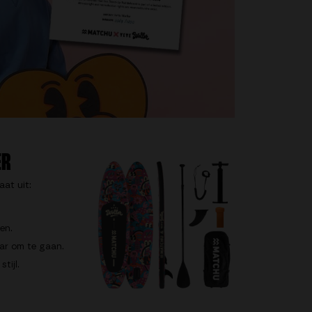
ER
at uit:
en.
ar om te gaan.
tijl.