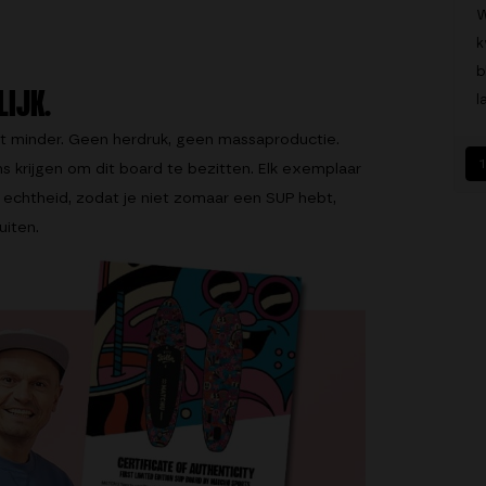
W
k
b
LIJK.
l
iet minder. Geen herdruk, geen massaproductie.
1
ns krijgen om dit board te bezitten. Elk exemplaar
 echtheid, zodat je niet zomaar een SUP hebt,
iten.