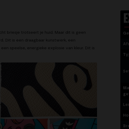
E
ht briesje trotseert je huid. Maar dit is geen
Ge
d. Dit is een draagbaar kunstwerk, een
Af
een speelse, energieke explosie van kleur. Dit is
Ty
Se
Ma
ge
Le
Ho
Br