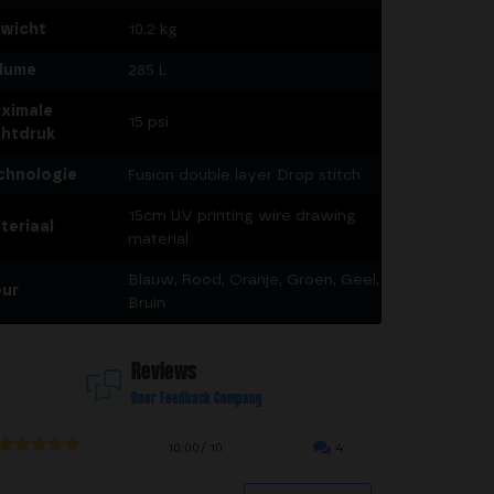
wicht
10.2 kg
lume
285 L
ximale
15 psi
chtdruk
chnologie
Fusion double layer Drop stitch
15cm UV printing wire drawing
teriaal
material
Blauw, Rood, Oranje, Groen, Geel,
eur
Bruin
Reviews
Door Feedback Company
10.00/ 10
4
5.00
out of
5