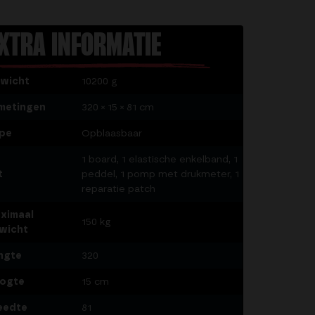
XTRA INFORMATIE
wicht
10200 g
metingen
320 × 15 × 81 cm
pe
Opblaasbaar
1 board, 1 elastische enkelband, 1
t
peddel, 1 pomp met drukmeter, 1
reparatie patch
ximaal
150 kg
wicht
ngte
320
ogte
15 cm
eedte
81