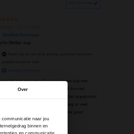
Schrijf review
aardering
imone
–
21-05-2026
uit 5
eYe Weller sup
Padel clip zit niet strak genoeg waardoor het boven
gedeelte draait en zakt
Dessign en kleuren
uper blij met mijn opvallende en mooie sup met
eYe Weller design. Meteen in gebruik kunnen
Over
emen in een super warm weekend. Sbel opgepompt
n ligt heel stabiel in het water. Ik kreeg al veel
euke reacties. Ik zal m deze zomer veel gaan
de communicatie naar jou
ebruiken.
nternetgedrag binnen en
ertenties en communicatie