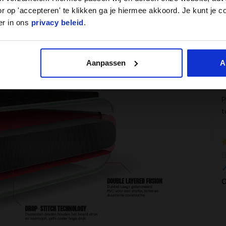
betekent: ultra-stevig, superlicht en bestand
r op 'accepteren' te klikken ga je hiermee akkoord. Je kunt je c
W
er in ons
privacy beleid
.
kken of instabiele ritjes. Dit board blijft strak
1
F
H
Aanpassen
A
z
s
p
t
W
B
1