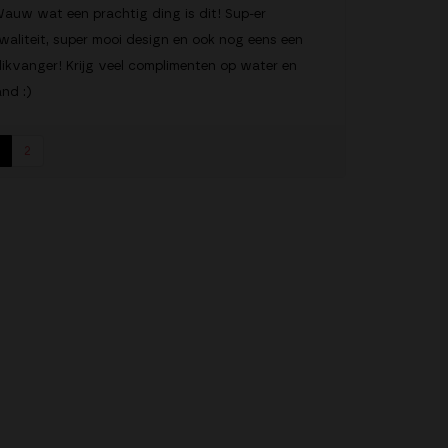
auw wat een prachtig ding is dit! Sup-er
waliteit, super mooi design en ook nog eens een
likvanger! Krijg veel complimenten op water en
and :)
2