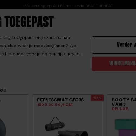
15% korting op ALLES met code BEATTHEHEAT
 TOEGEPAST
9.2
ting toegepast en je kunt nu naar
Verder 
Geen idee waar je moet beginnen? We
s hieronder voor je op een rijtje gezet.
EN
YOGA
VECHTSPORT
PREVENTIE
SPORTVOEDING
WINKELMAND
-36%
SUP BOARD YEYE
jou
-53%
L
FITNESSMAT GRIJS
BOOTY BA
(4)
VAN 3
180 X 60 X 0,9 CM
DELUXE
Sup
499,95
-
319,95
Board
YeYe
Op voorraad