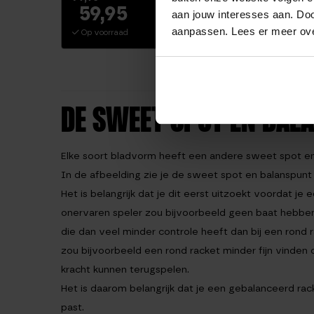
59,95
79
aan jouw interesses aan. Doo
(22 reviews)
aanpassen. Lees er meer ov
Op voorraad
Op voo
Waarderin
g
4.91
uit 5
DE SWEET SPOT EN BAL
Elke soort bladvorm heeft een andere sweet spot en
In de afbeelding zie je de sweet spot en balanspunt 
Het is belangrijk dat je dit eerst uitzoekt voordat je
onervaren speler zou bijvoorbeeld geen baat hebben
die dan veel minder controle heeft dan bij een rond 
zou bijvoorbeeld een rond racket minder fijn vinde
kracht kunnen terugspelen.
Het is daarom belangrijk dat je een gebalanceerd racke
past.