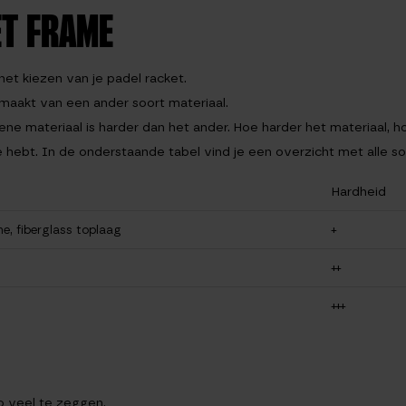
ET FRAME
het kiezen van je padel racket.
emaakt van een ander soort materiaal.
ene materiaal is harder dan het ander. Hoe harder het materiaal, ho
e hebt. In de onderstaande tabel vind je een overzicht met alle 
Hardheid
e, fiberglass toplaag
+
++
+++
zo veel te zeggen.