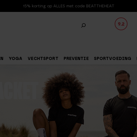
15% korting op ALLES met code BEATTHEHEAT
9.2
EN
YOGA
VECHTSPORT
PREVENTIE
SPORTVOEDING
ACKET