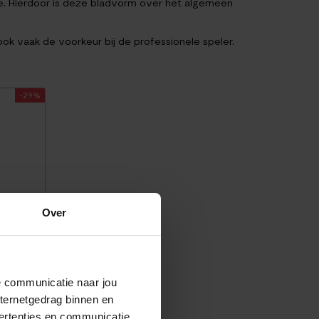
le. Hierdoor is deze bladvorm over het algemeen
ok vaak de voorkeur bij de professionele speler.
-29%
R
Over
de communicatie naar jou
nternetgedrag binnen en
ertenties en communicatie