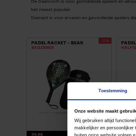
De traanvorm is voor gemiddelde spelers en allro
het meest populair.
Diamant is voor ervaren en gevorderde spelers die
-25%
PADEL RACKET – BEAR
PADEL
BEGINNER
HALF
Toestemming
Onze website maakt gebruik
Wij gebruiken altijd functio
makkelijker en persoonlijker
79,95
99,95
buiten onze website volgen 