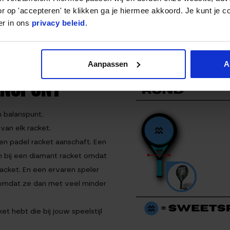
,95
106,95
r op 'accepteren' te klikken ga je hiermee akkoord. Je kunt je c
(19 reviews)
er in ons
privacy beleid
.
rraad
Op voorraad
Waarderi
ng
4.82
uit 5
Aanpassen
A
ANSPUNT
 balanspunt.
van elk racket.
 een padel racket aanschaft. Een
 bij een diamant racket omdat
racket. En een ervaren speler
n omdat ze dan met veel minder
t hebt die bij jouw speelstijl