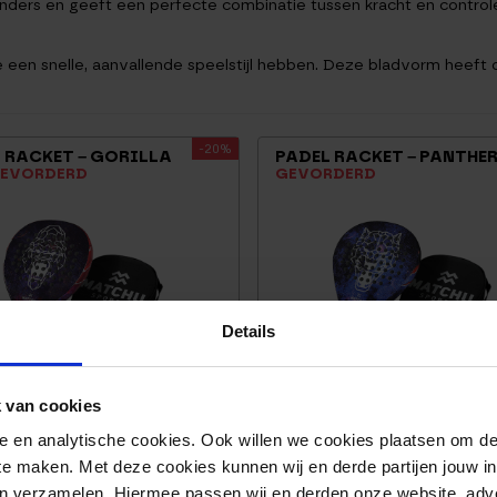
unders en geeft een perfecte combinatie tussen kracht en contro
 een snelle, aanvallende speelstijl hebben. Deze bladvorm heeft o
-20%
 RACKET – GORILLA
PADEL RACKET – PANTHE
GEVORDERD
GEVORDERD
Details
 van cookies
nele en analytische cookies. Ook willen we cookies plaatsen om 
 te maken. Met deze cookies kunnen wij en derde partijen jouw i
149,95
en verzamelen. Hiermee passen wij en derden onze website, adv