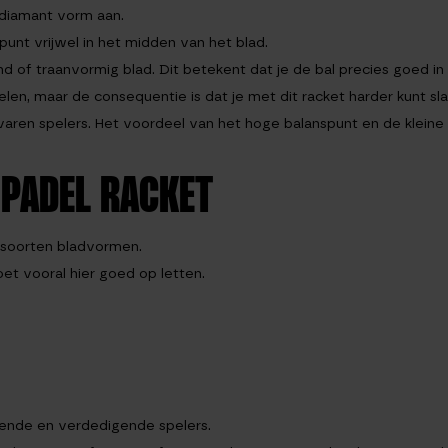
 diamant vorm aan.
unt vrijwel in het midden van het blad.
ond of traanvormig blad. Dit betekent dat je de bal precies goed 
pelen, maar de consequentie is dat je met dit racket harder kunt s
en spelers. Het voordeel van het hoge balanspunt en de kleine sw
PADEL RACKET
e soorten bladvormen.
oet vooral hier goed op letten.
nende en verdedigende spelers.