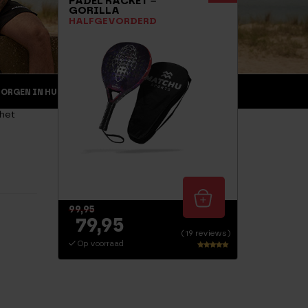
PADEL RACKET –
GORILLA
HALFGEVORDERD
MORGEN IN HUIS
RETOURNEREN
ZAKELIJK
 het
99,95
79,95
(19 reviews)
Op voorraad
Waarderi
ng
4.82
uit 5