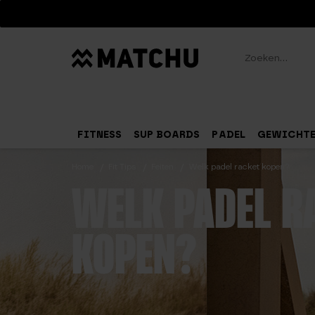
Zoeken
FITNESS
SUP BOARDS
PADEL
GEWICHT
Home
Fit Tips
Feiten
Welk padel racket kopen?
WELK PADEL R
KOPEN?