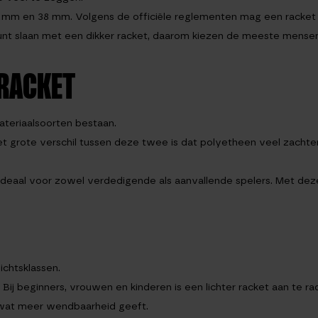
mm en 38 mm. Volgens de officiële reglementen mag een racket ni
unt slaan met een dikker racket, daarom kiezen de meeste mensen
 RACKET
ateriaalsoorten bestaan.
 grote verschil tussen deze twee is dat polyetheen veel zachter i
 ideaal voor zowel verdedigende als aanvallende spelers. Met deze
ichtsklassen.
j beginners, vrouwen en kinderen is een lichter racket aan te ra
t wat meer wendbaarheid geeft.