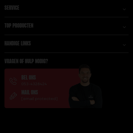
LACROSSE BALL
SERVICE
TOP PRODUCTEN
HANDIGE LINKS
VRAGEN OF HULP NODIG?
BEL ONS
053-4328424
MAIL ONS
[email protected]