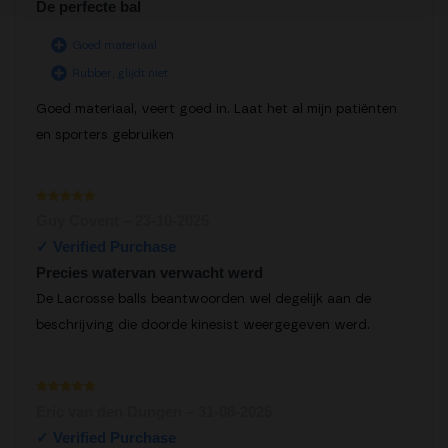
De perfecte bal
Goed materiaal
Rubber, glijdt niet
Goed materiaal, veert goed in. Laat het al mijn patiënten
en sporters gebruiken
Waardering
Guy Covent
–
23-10-2025
1
uit 5
Precies watervan verwacht werd
De Lacrosse balls beantwoorden wel degelijk aan de
beschrijving die doorde kinesist weergegeven werd.
Waardering
Eric van den Dungen
–
31-08-2025
1
uit 5