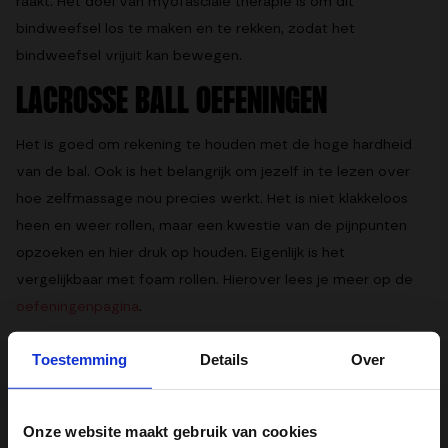
raakt. Het doel van myofasciale therapie is om dit
bindweefsel los te maken en te rekken, zodat het
bindweefsel vrijuit kan bewegen.
LACROSSE BALL OEFENINGEN
Het is goed om rekening te houden met de hoge hardheid
van de bal. Ook is het belangrijk om jezelf in te lezen over
hoe zelfmassage nou precies werkt. Het is niet klakkeloos
heen en weer rollen, maar een kwestie van de pijnpunten
opzoeken en hier druk op houden. Eigenlijk is het
vergelijkbaar met foam rollen. Hierover lees je meer op de
oefeningenpagina
.
Toestemming
Details
Over
EXTRA INFORMATIE
Onze website maakt gebruik van cookies
Kleur
Zwart