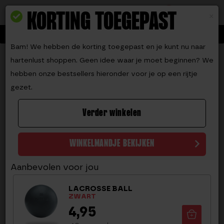
Toggle navigation
9.2
KORTING TOEGEPAST
0
×
15% korting op ALLES met code BEATTHEHEAT
Bam! We hebben de korting toegepast en je kunt nu naar
Home
Crosstraining materialen
Lacrosse ball
hartenlust shoppen. Geen idee waar je moet beginnen? We
LACROSSE BALL
hebben onze bestsellers hieronder voor je op een rijtje
gezet.
(
69
reviews)
Waardering
68
Verder winkelen
4.68
op 5
gebaseerd
op
klantbeoord
WINKELMANDJE BEKIJKEN
elingen
Aanbevolen voor jou
LACROSSE BALL
ZWART
4,95