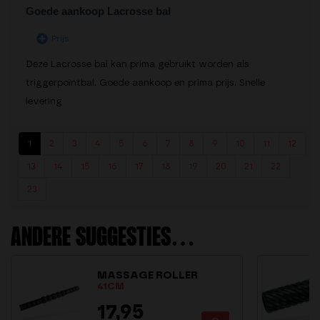
Goede aankoop Lacrosse bal
Prijs
Deze Lacrosse bal kan prima gebruikt worden als
triggerpointbal. Goede aankoop en prima prijs. Snelle
levering
1
2
3
4
5
6
7
8
9
10
11
12
13
14
15
16
17
18
19
20
21
22
23
ANDERE SUGGESTIES…
MASSAGE ROLLER
41CM
17,95