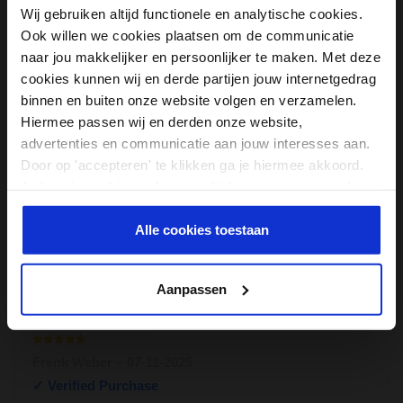
Wij gebruiken altijd functionele en analytische cookies.
Diameter
6.5cm
Ook willen we cookies plaatsen om de communicatie
naar jou makkelijker en persoonlijker te maken. Met deze
Gewicht
160 gram
cookies kunnen wij en derde partijen jouw internetgedrag
Hardheid
Hard
binnen en buiten onze website volgen en verzamelen.
Hiermee passen wij en derden onze website,
Druk
Intens
advertenties en communicatie aan jouw interesses aan.
Door op 'accepteren' te klikken ga je hiermee akkoord.
Reviews
Je kunt je cookievoorkeuren altijd weer aanpassen. Lees
Door Feedback Company
er meer over in ons
privacy beleid
.
Alle cookies toestaan
9.36/ 10
69
4.68
out of
5
Aanpassen
Schrijf review
Waardering
Frenk Weber
–
07-11-2025
1
uit 5