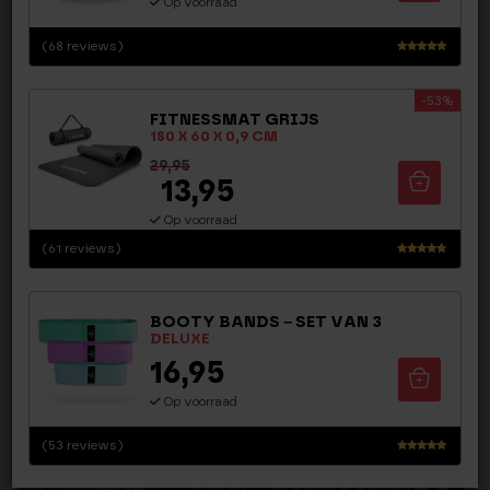
Op voorraad
(68 reviews)
Waarderi
ng
-53%
4.68
FITNESSMAT GRIJS
uit 5
180 X 60 X 0,9 CM
29,95
13,95
Staffelprijs
Op voorraad
4,95
Nu besteld = maandag in huis!
(61 reviews)
Waarderi
Op voorraad
ng
4.54
BOOTY BANDS – SET VAN 3
uit 5
DELUXE
GRATIS VERZENDING > €40,-
16,95
KIES EEN CADEAU BIJ BESTELLINGEN > € 30,-
Op voorraad
ZO T/M VR VOOR 21.30 BESTELD, MORGEN IN HUIS
(53 reviews)
Waarderi
ng