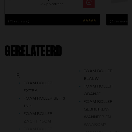
Op voorraad
(13 reviews)
(6 reviews)
Waarderin
g
4.31
uit 5
GERELATEERD
FOAM ROLLER
F.
BLAUW
FOAM ROLLER
FOAM ROLLER
EXTRA
ORANJE
FOAM ROLLER SET 3
FOAM ROLLER
IN 1
GEBRUIKEN?
FOAM ROLLER
WANNEER EN
ZACHT 45CM
WAAROM?
FOAM ROLLER