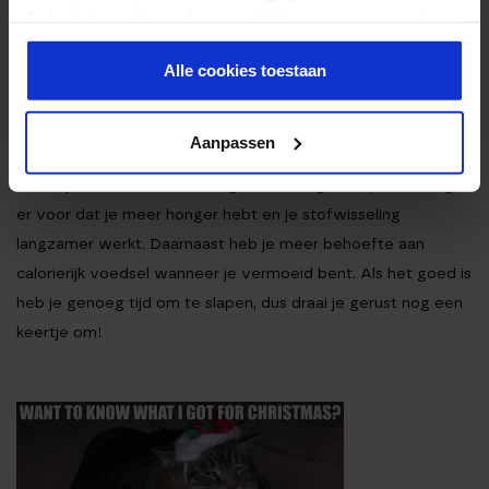
Je kunt je cookievoorkeuren altijd weer aanpassen. Lees
er meer over in ons
privacy beleid
.
6. SLAAP GENOEG
Alle cookies toestaan
Door alle feestjes en sociale verplichtingen kan het zijn dat je
Aanpassen
een slaaptekort opbouwt. Wanneer je een slaaptekort hebt,
wordt je hormoonhuishouding in de war geschopt. Dit zorgt
er voor dat je meer honger hebt en je stofwisseling
langzamer werkt. Daarnaast heb je meer behoefte aan
calorierijk voedsel wanneer je vermoeid bent. Als het goed is
heb je genoeg tijd om te slapen, dus draai je gerust nog een
keertje om!