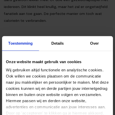
iedereen. Dit klinkt heel knullig, maar het zal er ongetwijfeld
fanatiek aan toe gaan. De perfecte manier om toch wat
calorieën te verbranden.
5. VERWERK EIWITTEN IN
Toestemming
Details
Over
ELKE MAALTIJD
Onze website maakt gebruik van cookies
Probeer elke maaltijd uit te balanceren met voldoende
Wij gebruiken altijd functionele en analytische cookies.
eiwitten. Deze onderdrukken het hongergevoel en kunnen je
Ook willen we cookies plaatsen om de communicatie
dus helpen niet te veel calorieën binnen te krijgen. Probeer
naar jou makkelijker en persoonlijker te maken. Met deze
cookies kunnen wij en derde partijen jouw internetgedrag
daarom 25-30 gram eiwitten bij elke maaltijd binnen te
binnen en buiten onze website volgen en verzamelen.
krijgen. Goede bronnen van eiwitten zijn vlees, vis,
Hiermee passen wij en derden onze website,
gevogelte en bonen. Zorg dus dat elke maaltijd hier iets van
advertenties en communicatie aan jouw interesses aan.
bevat.
Door op 'accepteren' te klikken ga je hiermee akkoord.