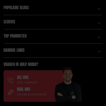
POPULAIRE BLOGS
SERVICE
TOP PRODUCTEN
HANDIGE LINKS
VRAGEN OF HULP NODIG?
BEL ONS
053-4328424
MAIL ONS
[email protected]