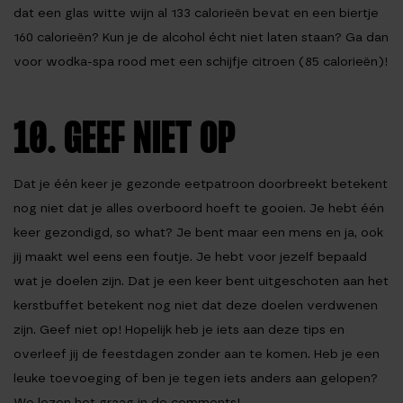
dat een glas witte wijn al 133 calorieën bevat en een biertje
160 calorieën? Kun je de alcohol écht niet laten staan? Ga dan
voor wodka-spa rood met een schijfje citroen (85 calorieën)!
10. GEEF NIET OP
Dat je één keer je gezonde eetpatroon doorbreekt betekent
nog niet dat je alles overboord hoeft te gooien. Je hebt één
keer gezondigd, so what? Je bent maar een mens en ja, ook
jij maakt wel eens een foutje. Je hebt voor jezelf bepaald
wat je doelen zijn. Dat je een keer bent uitgeschoten aan het
kerstbuffet betekent nog niet dat deze doelen verdwenen
zijn. Geef niet op! Hopelijk heb je iets aan deze tips en
overleef jij de feestdagen zonder aan te komen. Heb je een
leuke toevoeging of ben je tegen iets anders aan gelopen?
We lezen het graag in de comments!