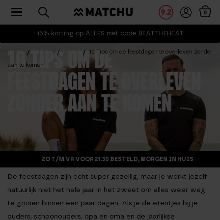
Toggle navigation
9.2
0
15% korting op ALLES met code BEATTHEHEAT
Home
Fit Tips
Feiten
10 Tips om de feestdagen te overleven zonder
10 TIPS OM DE
aan te komen
FEESTDAGEN TE OVERLEVEN
ZONDER AAN TE KOMEN
ZO T/M VR VOOR 21.30 BESTELD, MORGEN IN HUIS
De feestdagen zijn echt super gezellig, maar je werkt jezelf
natuurlijk niet het hele jaar in het zweet om alles weer weg
te gooien binnen een paar dagen. Als je de etentjes bij je
ouders, schoonouders, opa en oma en de jaarlijkse