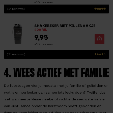
Op voorraad
(61 reviews)
Waarderi
ng
4.54
SHAKEBEKER MET PILLENVAKJE
uit 5
400 ML
9,95
Op voorraad
(21 reviews)
Waarder
ing
4.00
4. WEES ACTIEF MET FAMILIE
uit 5
De feestdagen vier je meestal met je familie of geliefden en
wat is er nou leuker dan samen iets leuks doen? Twijfel dus
niet wanneer je kleine neefje of nichtje de nieuwste versie
van Just Dance onder de kerstboom heeft gevonden en
dans gewoon lekker mee. Of doe een gezelschapsspel met