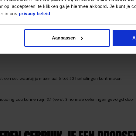
r op 'accepteren' te klikken ga je hiermee akkoord. Je kunt je c
er in ons
privacy beleid
.
Aanpassen
A
wel de bedoeling om tot falen te trainen, alleen is dit voor iedereen and
met een set waarbij je maximaal 6 tot 20 herhalingen kunt maken.
houding zou kunnen zijn 3:1 (eerst 3 normale oefeningen gevolgd door 