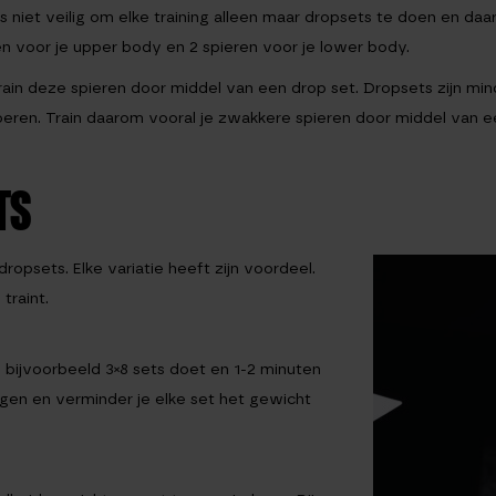
is niet veilig om elke training alleen maar dropsets te doen en da
n voor je upper body en 2 spieren voor je lower body.
 train deze spieren door middel van een drop set. Dropsets zijn min
 voeren. Train daarom vooral je zwakkere spieren door middel van 
TS
 dropsets. Elke variatie heeft zijn voordeel.
traint.
e bijvoorbeeld 3×8 sets doet en 1-2 minuten
ngen en verminder je elke set het gewicht