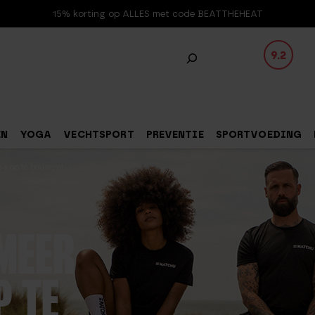
15% korting op ALLES met code BEATTHEHEAT
9.2
EN
YOGA
VECHTSPORT
PREVENTIE
SPORTVOEDING
sa op te bouwen!
MEER
P TE