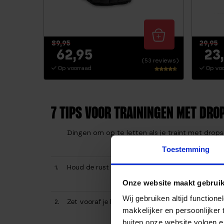
89,95
29,95
62,95
23
(53 reviews)
Op voorraad
Op voo
Waarderi
ng
4.36
uit 5
7 TIPS VOOR TRAININGEN MET DRO
Dingen om op te letten als je traint met drop
Toestemming
1.
Houd de rust tussen de sets minimaal.
Onze website maakt gebruik
Wij gebruiken altijd functio
2.
Zet vooraf je benodigde materialen klaar. Hierdoo
makkelijker en persoonlijker
buiten onze website volgen 