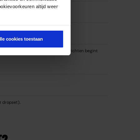
ookievoorkeuren altijd weer
lle cookies toestaan
ers. Als je namelijk met te lichte gewichten begint
1 dropset).