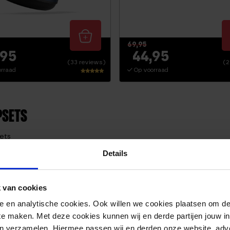
69,95
,95
44,95
(33 reviews)
(2
rraad
Op voorraad
Waarderi
ng
4.71
uit 5
PSETS
sets
Details
 van cookies
nele en analytische cookies. Ook willen we cookies plaatsen om 
r kan je na een set gelijk door met andere gewichten.
 te maken. Met deze cookies kunnen wij en derde partijen jouw i
en verzamelen. Hiermee passen wij en derden onze website, adv