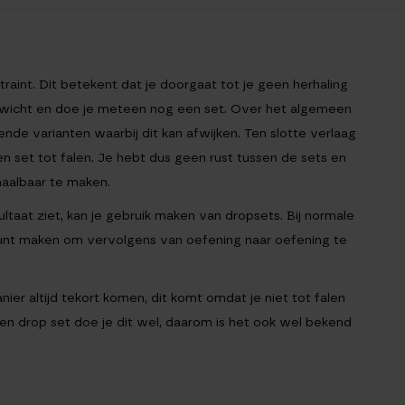
 traint. Dit betekent dat je doorgaat tot je geen herhaling
ewicht en doe je meteen nog een set. Over het algemeen
lende varianten waarbij dit kan afwijken. Ten slotte verlaag
n set tot falen. Je hebt dus geen rust tussen de sets en
haalbaar te maken.
ltaat ziet, kan je gebruik maken van dropsets. Bij normale
 kunt maken om vervolgens van oefening naar oefening te
ier altijd tekort komen, dit komt omdat je niet tot falen
ij een drop set doe je dit wel, daarom is het ook wel bekend