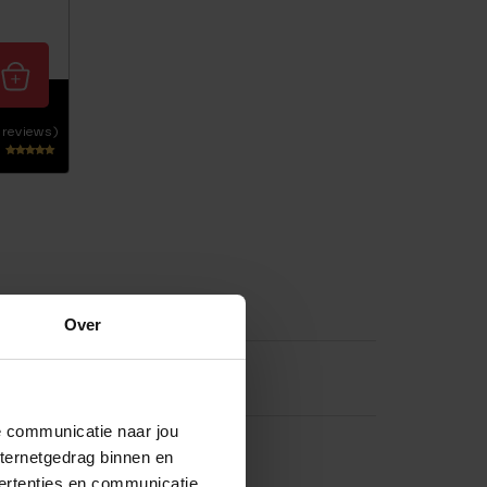
 reviews)
Waarderin
g
5.00
uit 5
Over
de communicatie naar jou
nternetgedrag binnen en
ertenties en communicatie