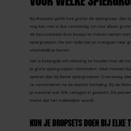
VOOR WELKE SPIERGRO
Bij dropsets geldt hoe groter de spiergroep, des t
nog kan. Het is dus verstandig om niet alleen grot
dit bijvoorbeeld door biceps te trainen samen met j
spiergroepen. Na een tijdje kan je overgaan naar g
uiteindelijk je benen.
Het is belangrijk om rekening te houden met de hoe
je grote spiergroepen vermindert. Veel mensen kunn
spieren dan bij kleine spiergroepen. Overweeg da
te verminderen na de laatste herhaling. Bij de klein
je meestal wel 10% verlagen in gewicht. Dit percen
merkt dat het makkelijker wordt.
KUN JE DROPSETS DOEN BIJ ELKE 