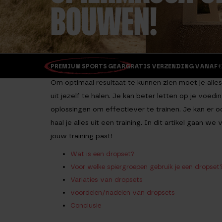
BOUWEN!
PREMIUM SPORTS GEAR
GRATIS VERZENDING VANAF €
Om optimaal resultaat te kunnen zien moet je alles
uit jezelf te halen. Je kan beter letten op je voedi
oplossingen om effectiever te trainen. Je kan er o
haal je alles uit een training. In dit artikel gaan 
jouw training past!
Wat is een dropset?
Voor welke spiergroepen gebruik je een dropset
Variaties van dropsets
voordelen/nadelen van dropsets
Conclusie