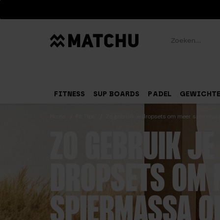
Zoeken
FITNESS
SUP BOARDS
PADEL
GEWICHT
Home
Fit Tips
Zo gebruik je dropsets om meer spiermas
ZO GEBRUIK JE
DROPSETS OM 
SPIERMASSA O