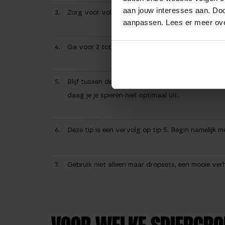
aan jouw interesses aan. Doo
3.
Zorg voor voldoende materialen
aanpassen. Lees er meer ov
4.
Ga voor 2 tot 3 keer verlagen in gewicht.
5.
Blijf tussen de 6 en 20 herhalingen. Het namelijk 
daag je je spieren niet optimaal uit.
6.
Deze tip is een vervolg op tip 5. Begin namelijk 
7.
Gebruik niet alleen maar dropsets, een mooie ver