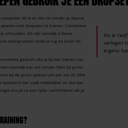
EPEN GEBRUIK JE EEN DROPSE
e zwaarder dit is en des te minder je daarna
e spieren met dropsets te trainen. Combineer
e schouders. Dit zijn namelijk 2 kleine
Als je twi
rote spiergroepen zoals je rug en borst en
verlagen t
ergens tus
veelheid gewicht die je bij het trainen van
en namelijk per set minder tillen bij grote
arom bij de grote spieren om per set 20-25%
e spieren is het vaak makkelijker en dus kan
tage zou je na een tijdje verminderen als je
TRAINING?