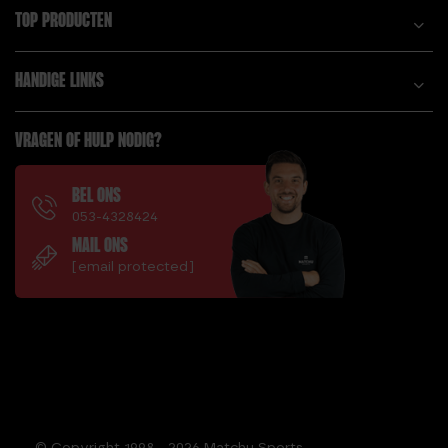
TOP PRODUCTEN
HANDIGE LINKS
VRAGEN OF HULP NODIG?
BEL ONS
053-4328424
MAIL ONS
[email protected]
© Copyright 1998 - 2026 Matchu Sports