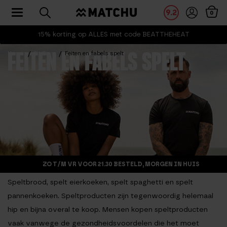
Toggle navigation
9.2
0
15% korting op ALLES met code BEATTHEHEAT
Home
Fit Tips
Feiten en fabels spelt
FEITEN EN FABELS SPELT
ZO T/M VR VOOR 21.30 BESTELD, MORGEN IN HUIS
Speltbrood, spelt eierkoeken, spelt spaghetti en spelt
pannenkoeken. Speltproducten zijn tegenwoordig helemaal
hip en bijna overal te koop. Mensen kopen speltproducten
vaak vanwege de gezondheidsvoordelen die het moet