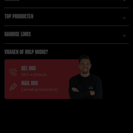
TOP PRODUCTEN
HANDIGE LINKS
VRAGEN OF HULP NODIG?
BEL ONS
053-4328424
MAIL ONS
[email protected]