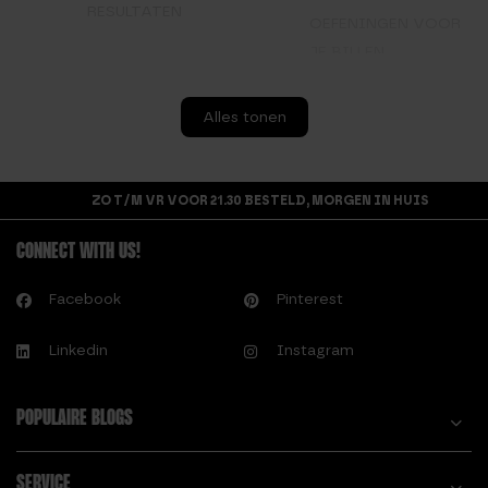
RESULTATEN
OEFENINGEN VOOR
JE BILLEN
BOOTY BANDS –
HOE TRAIN JE JE
SET VAN 3
BILLEN?
Alles tonen
D.
P.
DE BESTE BILSPIER
PLATTE BILLEN EN
ZO T/M VR VOOR 21.30 BESTELD, MORGEN IN HUIS
OEFENINGEN VOOR
ZITTEND WERK
DE MOOISTE BILLEN
CONNECT WITH US!
S.
DE BESTE LEGDAY
SUSPENSION
OEFENINGEN VOOR
Facebook
Pinterest
TRAINER/TRX
JOUW WORKOUT
OEFENINGEN
Linkedin
Instagram
H.
W.
HOE KRIJG JE
WEERSTANDSBANDE
POPULAIRE BLOGS
DIKKERE BILLEN?
N SET
SERVICE