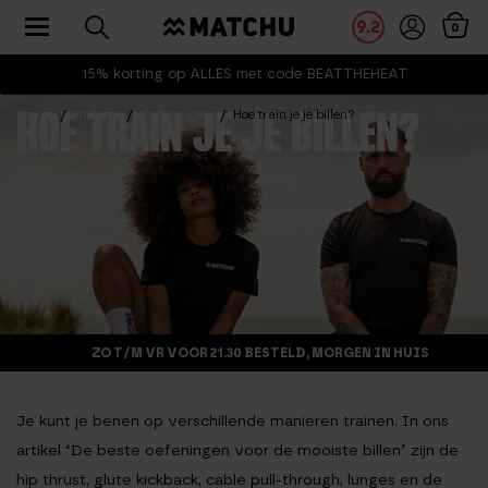
Toggle navigation
9.2
0
15% korting op ALLES met code BEATTHEHEAT
Home
Fit Tips
Oefeningen
Hoe train je je billen?
HOE TRAIN JE JE BILLEN?
ZO T/M VR VOOR 21.30 BESTELD, MORGEN IN HUIS
Je kunt je benen op verschillende manieren trainen. In ons
artikel ‘De beste oefeningen voor de mooiste billen’ zijn de
hip thrust, glute kickback, cable pull-through, lunges en de