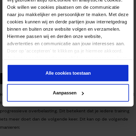
Ook willen we cookies plaatsen om de communicatie
naar jou makkelijker en persoonlijker te maken. Met deze
cookies kunnen wij en derde partijen jouw internetgedrag
binnen en buiten onze website volgen en verzamelen.
Hiermee passen wij en derden onze website,
advertenties en communicatie aan jouw interesses aan.
Door op 'accepteren' te klikken ga je hiermee akkoord.
Je kunt je cookievoorkeuren altijd weer aanpassen. Lees
er meer over in ons
privacy beleid
.
Alle cookies toestaan
PROGRESSIVE OVERLOAD
Aanpassen
Het is van belang dat je bij iedere oefening progressive overload
toepast. Progressive overload is de Engelse vertaling van
progressieve overbelasting. Dit betekent dat je iedere training
iets meer doet dan de volgende keer. Dit kan op de volgende
manieren: