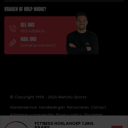
VRAGEN OF HULP NODIG?
BEL ONS
053-4328424
MAIL ONS
[email protected]
© Copyright 1998 - 2026 Matchu Sports
Klantenservice
Handleidingen
Retourneren
Contact
Algemene voorwaarden
Privacy policy
Disclaimer
Sitemap
FITNESS HOELAHOEP 1.2KG
PAARS