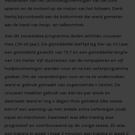
verbeteren van het uithoudingsvermogen van de core
spieren en de invloed op de maten van het lichaam. Denk
hierbij bijvoorbeeld aan de buikomtrek die werd gemeten
aan de hand van heup- en tailleomtrek.
Aan dit zesweekse programma deden achttien vrouwen
mee (30-60 jaar). De gemiddelde leeftijd lag hier op 47,1 jaar,
een gemiddeld gewicht van 75,7 en een gemiddelde lengte
van 1.66 meter. Vijf duurtesten van de rompspieren en vijf
huidplooimetingen werden voor en na het oefenprogramma
gedaan. Om de veranderingen voor en na te onderzoeken
werd er gebruik gemaakt van zogenoemde t-testen. De
vrouwen maakten gebruik van één les per week en
daarnaast werd er nog 4 dagen thuis getraind. Elke sessie
betrof een warming-up met enkele extra oefeningen zoals
squat en marcheren. Daarnaast was elke training was
progressief en voortbouwend op de vorige sessie. Zo was
een training in week 1 maar 2 minuten, een training in week 2