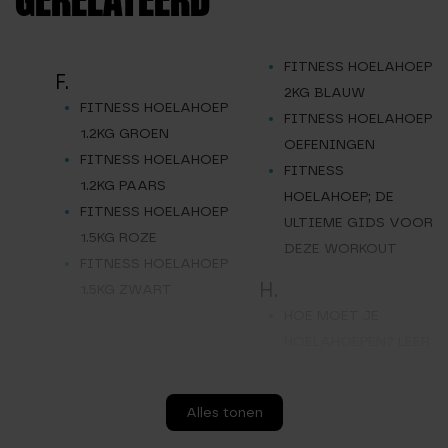
GERELATEERD
FITNESS HOELAHOEP
F.
2KG BLAUW
FITNESS HOELAHOEP
FITNESS HOELAHOEP
1.2KG GROEN
OEFENINGEN
FITNESS HOELAHOEP
FITNESS
1.2KG PAARS
HOELAHOEP; DE
FITNESS HOELAHOEP
ULTIEME GIDS VOOR
1.5KG ROZE
DEZE WORKOUT
FITNESS HOELAHOEP
H.
1.5KG ZWART
HOE MOET JE
HOELAHOEPEN? LEER
HET IN 10 SIMPELE
STAPPEN
Alles tonen
HOELAHOEP
S.
RESULTATEN