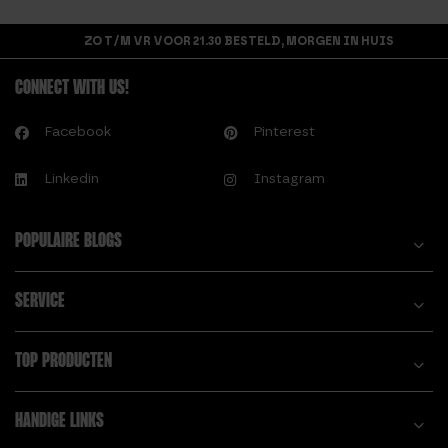
SPORT MOTIVATIE
HOELAHOEP
KRIJGEN EN
ZO T/M VR VOOR 21.30 BESTELD, MORGEN IN HUIS
TRAININGSSCHEMA
BEHOUDEN
CONNECT WITH US!
I.
W.
IS EEN FITNESS
Facebook
Pinterest
WELKE HOELAHOEP
HOELAHOEP SLECHT
MOET IK KOPEN?
VOOR JE NIEREN?
Linkedin
Instagram
M.
MET EEN HOELAHOEP
POPULAIRE BLOGS
AFVALLEN
SERVICE
TOP PRODUCTEN
HANDIGE LINKS