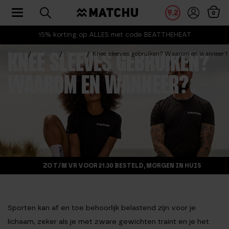
Toggle navigation
9.2
0
15% korting op ALLES met code BEATTHEHEAT
Home
Fit Tips
Feiten
Knee sleeves gebruiken? Waarom en wanneer?
KNEE SLEEVES GEBRUIKEN?
WAAROM EN WANNEER?
ZO T/M VR VOOR 21.30 BESTELD, MORGEN IN HUIS
Sporten kan af en toe behoorlijk belastend zijn voor je
lichaam, zeker als je met zware gewichten traint en je het