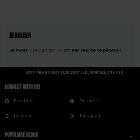
REAGEREN
Je moet
ingelogd zijn op
om een reactie te plaatsen.
ZO T/M VR VOOR 21.30 BESTELD, MORGEN IN HUIS
CONNECT WITH US!
Facebook
Pinterest
Linkedin
Instagram
POPULAIRE BLOGS