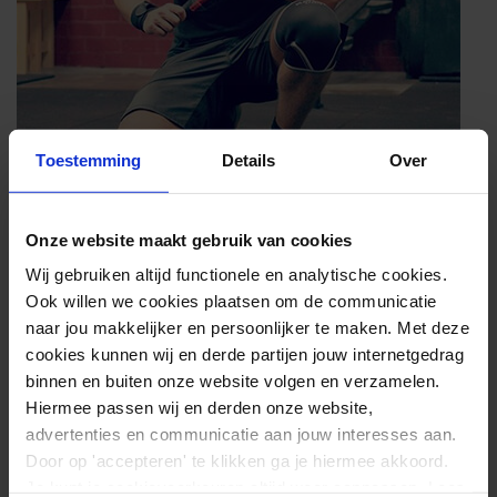
Toestemming
Details
Over
Onze website maakt gebruik van cookies
DE JUISTE MAAT VINDEN
Wij gebruiken altijd functionele en analytische cookies.
Ook willen we cookies plaatsen om de communicatie
Maat
Omtrek
naar jou makkelijker en persoonlijker te maken. Met deze
cookies kunnen wij en derde partijen jouw internetgedrag
S
29 - 33cm
binnen en buiten onze website volgen en verzamelen.
Hiermee passen wij en derden onze website,
M
33 - 37cm
advertenties en communicatie aan jouw interesses aan.
L
37 - 40cm
Door op 'accepteren' te klikken ga je hiermee akkoord.
Je kunt je cookievoorkeuren altijd weer aanpassen. Lees