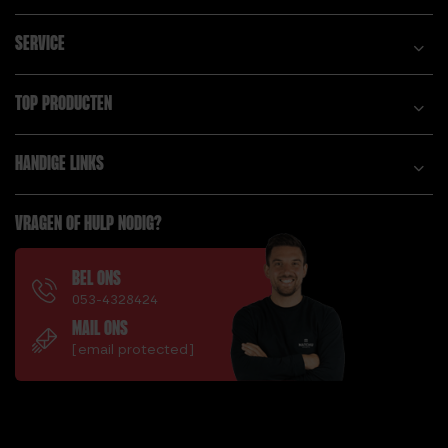
SERVICE
TOP PRODUCTEN
HANDIGE LINKS
VRAGEN OF HULP NODIG?
BEL ONS
053-4328424
MAIL ONS
[email protected]