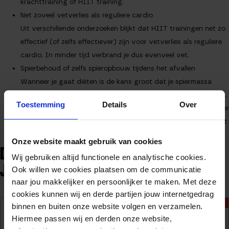
krachttraining of HIIT training.
Net zoveel vetverlies als reguliere cardio
Uit verschillende onderzoeken blijkt dat HIIT trainingen net zo
effectief (of zelfs effectiever) zijn voor vetverlies als reguliere
cardio. In minder tijd verbrand je dus evenveel vet.
Spierbehoud of zelfs spieropbouw tijdens het afvallen
Wanneer je gaat diëten is de kans groot dat je spiermassa
gaat verliezen. Je krijgt immers minder voedingsstoffen binnen.
Toestemming
Details
Over
Het voordeel van HIIT ten opzichte van gewone cardio is meer
spierbehoud. Met gewone cardio is de kans groter dat je naast
vet ook spiermassa verliest.
Onze website maakt gebruik van cookies
DÉ PRODUCTEN DIE JE NODIG HEBT VOOR BIJ
Wij gebruiken altijd functionele en analytische cookies.
JOUW HIIT TRAINING!
Ook willen we cookies plaatsen om de communicatie
naar jou makkelijker en persoonlijker te maken. Met deze
cookies kunnen wij en derde partijen jouw internetgedrag
-45%
binnen en buiten onze website volgen en verzamelen.
BATTLE ROPE
Hiermee passen wij en derden onze website,
9M X 38MM