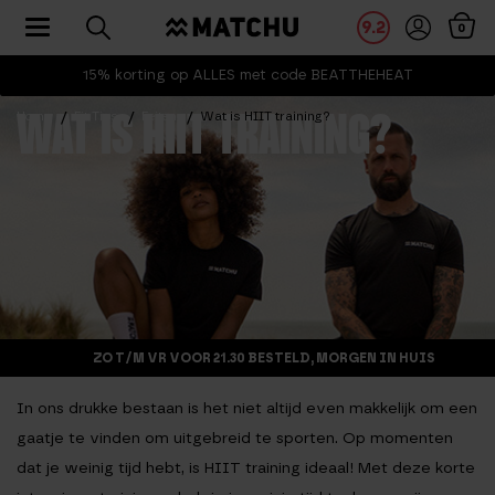
Toggle navigation
9.2
0
15% korting op ALLES met code BEATTHEHEAT
Home
Fit Tips
Feiten
Wat is HIIT training?
WAT IS HIIT TRAINING?
ZO T/M VR VOOR 21.30 BESTELD, MORGEN IN HUIS
In ons drukke bestaan is het niet altijd even makkelijk om een
gaatje te vinden om uitgebreid te sporten. Op momenten
dat je weinig tijd hebt, is HIIT training ideaal! Met deze korte