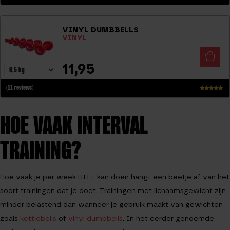
WAA
RDE
RING
VINYL DUMBBELLS
4.25
VINYL
UIT
5
11,95
(11 reviews)
WAA
RDER
HOE VAAK INTERVAL
ING
4.64
UIT 5
TRAINING?
Hoe vaak je per week HIIT kan doen hangt een beetje af van het
soort trainingen dat je doet. Trainingen met lichaamsgewicht zijn
minder belastend dan wanneer je gebruik maakt van gewichten
zoals
kettlebells
of
vinyl dumbbells
. In het eerder genoemde