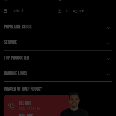
Linkedin
Instagram
POPULAIRE BLOGS
SERVICE
TOP PRODUCTEN
HANDIGE LINKS
VRAGEN OF HULP NODIG?
BEL ONS
053-4328424