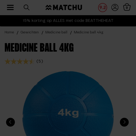
Toggle navigation
9.2
0
15% korting op ALLES met code BEATTHEHEAT
Home
Gewichten
Medicine ball
Medicine ball 4kg
MEDICINE BALL 4KG
(5)