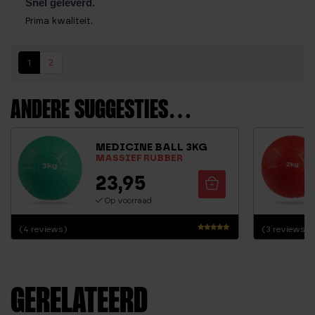
Snel geleverd.
Prima kwaliteit.
1
2
ANDERE SUGGESTIES…
MEDICINE BALL 3KG
MASSIEF RUBBER
23,95
Op voorraad
(4 reviews)
(3 reviews)
Waardering
5.00
uit 5
GERELATEERD