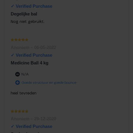
1
uit 5
Degelijke bal
Nog niet gebruikt.
Waardering
Anoniem
–
06-05-2022
1
uit 5
Medicine Ball 4 kg
N/A
Goede structuur en goede bounce
heel tevreden
Waardering
Anoniem
–
29-12-2020
1
uit 5