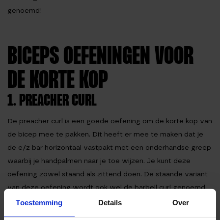
genoemd!
BICEPS OEFENINGEN VOOR
DE KORTE KOP
1. PREACHER CURL
De preacher curl is een goede oefening om de korte kop van
de bicep mee te pakken. Dit heeft er mee te maken dat je
de e/z bar horizontaal vastpakt met een onderhandse greep
waarbij je handpalmen naar je toe wijzen. Je kunt deze
oefening zowel staand als zittend doen. De staande variant
van deze oefening wordt ook wel de barbell curl genoemd.
Voor de zittende variant is vaak in sportscholen wel een
Toestemming
Details
Over
preacher bench te vinden die speciaal bedacht is voor deze