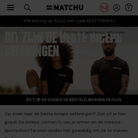
Toggle navigation
9.2
0
15% korting op ALLES met code BEATTHEHEAT
Home
Fit Tips
Oefeningen
Dit zijn de beste biceps oefeningen
DIT ZIJN DE BESTE BICEPS
OEFENINGEN
ZO T/M VR VOOR 21.30 BESTELD, MORGEN IN HUIS
Op zoek naar de beste biceps oefeningen? Dan zit je hier
goed! De biceps vormen ⅓ van je armen en de meeste
sportschool fanaten vinden het geweldig om ze te trainen.