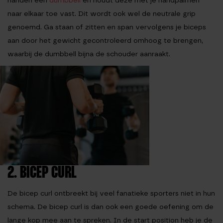
handen een
dumbbell
en houdt deze met je handpalmen
naar elkaar toe vast. Dit wordt ook wel de neutrale grip
genoemd. Ga staan of zitten en span vervolgens je biceps
aan door het gewicht gecontroleerd omhoog te brengen,
waarbij de dumbbell bijna de schouder aanraakt.
2. BICEP CURL
De bicep curl ontbreekt bij veel fanatieke sporters niet in hun
schema. De bicep curl is dan ook een goede oefening om de
lange kop mee aan te spreken. In de start position heb je de