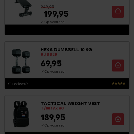
249,95
199,95
Op voorraad
HEXA DUMBBELL 10 KG
RUBBER
69,95
Op voorraad
(1 reviews)
Waarderin
g
5.00
TACTICAL WEIGHT VEST
uit 5
T/M 19.6KG
189,95
Op voorraad