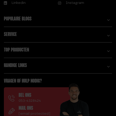
Linkedin
Instagram
POPULAIRE BLOGS
SERVICE
TOP PRODUCTEN
HANDIGE LINKS
VRAGEN OF HULP NODIG?
BEL ONS
053-4328424
MAIL ONS
[email protected]