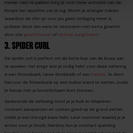
manier vast te pakken zorg je voor meer activatie van de
biceps ten opzichte van je rug. Mocht je al langer trainen
waardoor de chin up voor jou geen uitdaging meer is,
probeer deze dan eens te verzwaren met extra gewicht
door ons
gewichtsvest
of
tactical weightvest
!
3. SPIDER CURL
De spider curl is perfect om de korte kop van de bicep aan
te spreken. Het enige wat je nodig hebt voor deze oefening
is een fitnessbank, twee dumbbells of een
barbell
. Je dient
hiervoor de fitnessbank op een incline stand te zetten, zodat
je hierop met je bovenlichaam kunt steunen.
Gedurende de oefening moet je je buik en bilspieren
constant aanspannen en voeten goed op de grond zetten
zodat je een stevige basis hebt. Leun voorover waarbij je je
armen voor je houdt, hierdoor kun je constant spanning