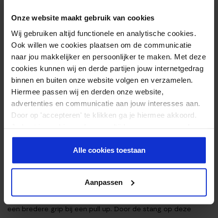
oefening. Het voordeel van de zittende variant is dat je je
Onze website maakt gebruik van cookies
bovenarmen kunt ondersteunen, stil kunt houden en
Wij gebruiken altijd functionele en analytische cookies.
daardoor maximale spanning op je biceps kunt houden.
Ook willen we cookies plaatsen om de communicatie
naar jou makkelijker en persoonlijker te maken. Met deze
cookies kunnen wij en derde partijen jouw internetgedrag
binnen en buiten onze website volgen en verzamelen.
Hiermee passen wij en derden onze website,
advertenties en communicatie aan jouw interesses aan.
Door op 'accepteren' te klikken ga je hiermee akkoord.
2. CHIN UPS
Je kunt je cookievoorkeuren altijd weer aanpassen. Lees
er meer over in ons
privacy beleid
.
Chin ups zijn eigenlijk vergelijkbaar met pull ups en kan
Alle cookies toestaan
daardoor gezien worden als een
compound oefening
. Hierbij
plaats je je handen wel horizontaal op de stang, maar doe je
Aanpassen
dit met de handpalmen naar elkaar toe. Daarnaast pak je de
stang op schouderbreedte vast, in tegenstelling tot vaak
een bredere grip bij een pull up. Door de stang op deze