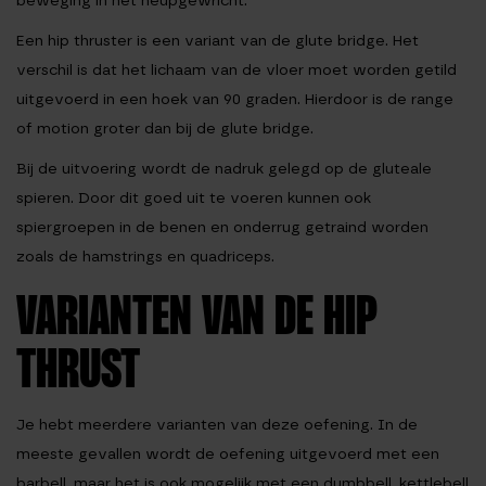
beweging in het heupgewricht.
Een hip thruster is een variant van de glute bridge. Het
verschil is dat het lichaam van de vloer moet worden getild
uitgevoerd in een hoek van 90 graden. Hierdoor is de range
of motion groter dan bij de glute bridge.
Bij de uitvoering wordt de nadruk gelegd op de gluteale
spieren. Door dit goed uit te voeren kunnen ook
spiergroepen in de benen en onderrug getraind worden
zoals de hamstrings en quadriceps.
VARIANTEN VAN DE HIP
THRUST
Je hebt meerdere varianten van deze oefening. In de
meeste gevallen wordt de oefening uitgevoerd met een
barbell, maar het is ook mogelijk met een dumbbell, kettlebell