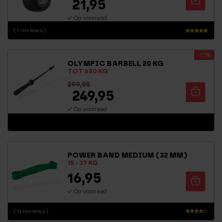
21,95
Op voorraad
(1 reviews)
Waarderin
g
-17%
5.00
OLYMPIC BARBELL 20 KG
uit 5
TOT 680 KG
299,95
249,95
Op voorraad
POWER BAND MEDIUM (32 MM)
15 - 37 KG
16,95
Op voorraad
(11 reviews)
Waarder