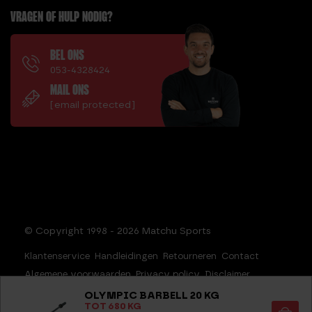
VRAGEN OF HULP NODIG?
BEL ONS
053-4328424
MAIL ONS
[email protected]
© Copyright 1998 - 2026 Matchu Sports
Klantenservice
Handleidingen
Retourneren
Contact
Algemene voorwaarden
Privacy policy
Disclaimer
Sitemap
OLYMPIC BARBELL 20 KG
TOT 680 KG