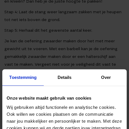
en knieën? Dan heb je de juiste hoogte te pakken!
Stap 4:
Laat de stang weer langzaam zakken met je heupen
tot net iets boven de grond.
Stap 5:
Herhaal dit het gewenste aantal keer.
Je kan de oefening zwaarder maken door het met meer
gewicht uit te voeren. Met een barbell kan je de oefening
gemakkelijk zwaarder maken door er een halterschijf aan
vast te maken. Vergeet niet voor je veiligheid dit vast te
maken met twee haltersluitingen. Ook kan je een zwaardere
Toestemming
Details
Over
dumbbell, kettlebell of weerstandsband/power band pakken.
Onze website maakt gebruik van cookies
Wij gebruiken altijd functionele en analytische cookies.
Ook willen we cookies plaatsen om de communicatie
naar jou makkelijker en persoonlijker te maken. Met deze
cookies kunnen wij en derde partijen jouw internetgedrag