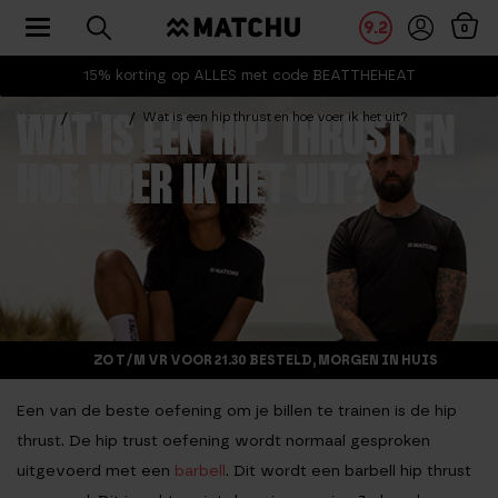
Toggle navigation
9.2
0
15% korting op ALLES met code BEATTHEHEAT
Home
Fit Tips
Wat is een hip thrust en hoe voer ik het uit?
WAT IS EEN HIP THRUST EN
HOE VOER IK HET UIT?
ZO T/M VR VOOR 21.30 BESTELD, MORGEN IN HUIS
Een van de beste oefening om je billen te trainen is de hip
thrust. De hip trust oefening wordt normaal gesproken
uitgevoerd met een
barbell
. Dit wordt een barbell hip thrust