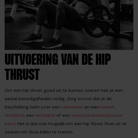
UITVOERING VAN DE HIP
THRUST
Om een hip thrust goed uit te kunnen voeren heb je een
aantal benodigdheden nodig. Zorg ervoor dat je de
beschikking hebt over een
halterbank
en een
barbell
,
dumbbell
, een
kettlebell
of een
weerstandsband/power
band
. Het is dus ook mogelijk om een hip thrust thuis uit te
voeren om thuis billen te trainen.