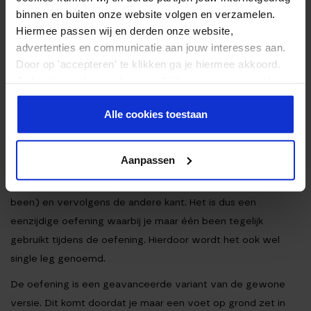
binnen en buiten onze website volgen en verzamelen.
Hiermee passen wij en derden onze website,
advertenties en communicatie aan jouw interesses aan.
Door op 'accepteren' te klikken ga je hiermee akkoord.
Je kunt je cookievoorkeuren altijd weer aanpassen. Lees
er meer over in ons
privacy beleid
.
SINGLE LEG OF UNILATERALE
Alle cookies toestaan
HIP THRUST
Aanpassen
Unilateraal trainen is trainen met eerst de ene kant (arm of
been) en vervolgens de andere kant. Het is dus een
eenzijdige oefening waarbij je maar één been tegelijk
gebruikt tijdens de oefening. Hierdoor wordt het ook wel
single leg genoemd.
De oefening is een geavanceerde variant van de gewone
versie. Dit komt doordat je maar een voet op grond zet in