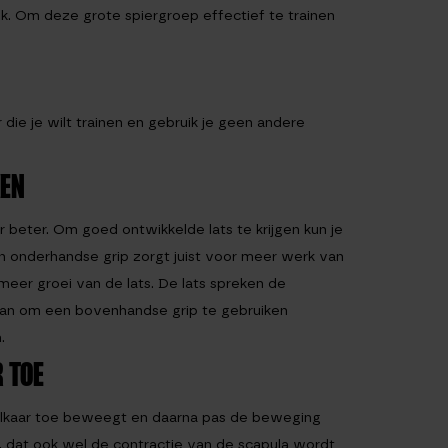
ijk. Om deze grote spiergroep effectief te trainen
r die je wilt trainen en gebruik je geen andere
KEN
r beter. Om goed ontwikkelde lats te krijgen kun je
en onderhandse grip zorgt juist voor meer werk van
meer groei van de lats. De lats spreken de
 aan om een bovenhandse grip te gebruiken
.
 TOE
r elkaar toe beweegt en daarna pas de beweging
 dat ook wel de contractie van de scapula wordt