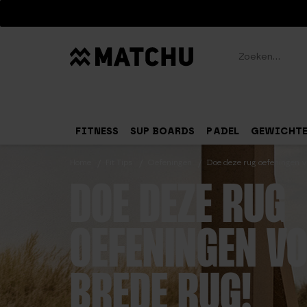
Zoeken
FITNESS
SUP BOARDS
PADEL
GEWICHT
Home
Fit Tips
Oefeningen
Doe deze rug oefeningen v
DOE DEZE RUG
OEFENINGEN VO
BREDE RUG!