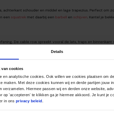
lats, achterkant schouder en middel en lage trapezius. Perfect om 
 in een
squatrek
met daarbij een
barbell
en
schijven
. Kantel je bek
ening. De cable row spreekt vooral de lats, traps en binnenkant
j deze oefening ook vaak al veel spanning op de biceps komt. Om
Details
 je schema toevoegen. Hierbij leg je meer de focus op de bovenk
je lats aan.
 van cookies
able row machine. Deze is net zoals de lat pulldown vaak in ieder
nele en analytische cookies. Ook willen we cookies plaatsen om 
ken van een V-bar grip, maar om de range of motion groter te make
 te maken. Met deze cookies kunnen wij en derde partijen jouw i
en verzamelen. Hiermee passen wij en derden onze website, adv
r op 'accepteren' te klikken ga je hiermee akkoord. Je kunt je c
er in ons
privacy beleid
.