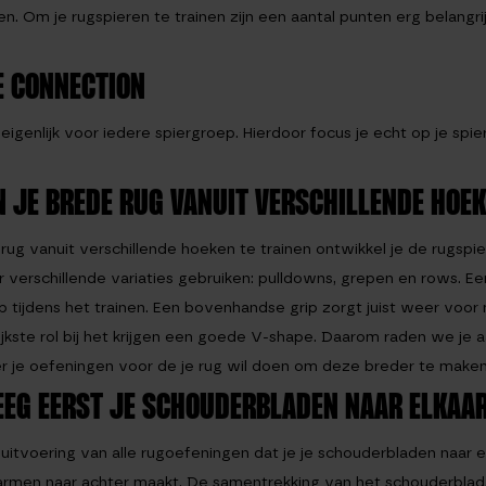
en. Om je rugspieren te trainen zijn een aantal punten erg belangr
E CONNECTION
r eigenlijk voor iedere spiergroep. Hierdoor focus je echt op je spie
N JE BREDE RUG VANUIT VERSCHILLENDE HOE
 rug vanuit verschillende hoeken te trainen ontwikkel je de rugspie
r verschillende variaties gebruiken: pulldowns, grepen en rows. E
p tijdens het trainen. Een bovenhandse grip zorgt juist weer voor 
ijkste rol bij het krijgen een goede V-shape. Daarom raden we je
 je oefeningen voor de je rug wil doen om deze breder te maken
EG EERST JE SCHOUDERBLADEN NAAR ELKAAR
j uitvoering van alle rugoefeningen dat je je schouderbladen naa
armen naar achter maakt. De samentrekking van het schouderblad,