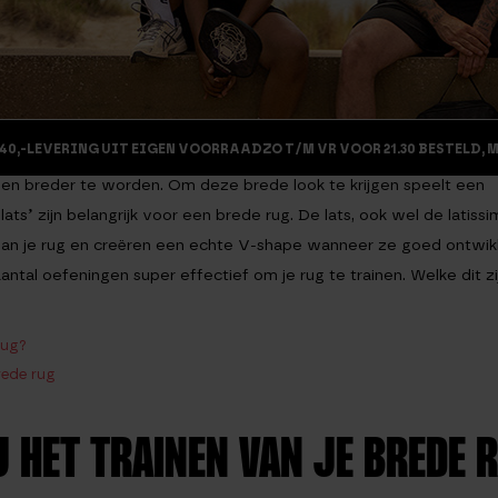
40,-
LEVERING UIT EIGEN VOORRAAD
ZO T/M VR VOOR 21.30 BESTELD, 
en breder te worden. Om deze brede look te krijgen speelt een
ats’ zijn belangrijk voor een brede rug. De lats, ook wel de latiss
van je rug en creëren een echte V-shape wanneer ze goed ontwik
antal oefeningen super effectief om je rug te trainen. Welke dit zi
rug?
rede rug
J HET TRAINEN VAN JE BREDE 