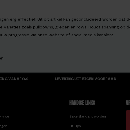
ingen erg effectief. Uit dit artikel kan geconcludeerd worden da
e variaties zoals pulldowns, grepen en rows. Houdt spanning op de
jouw progressie via onze website of social media kanalen!
en.
ING VANAF €40,-
LEVERING UIT EIGEN VOORRAAD
HANDIGE LINKS
VR
ervice
Zakelijke klant worden
ingen
Fit Tips