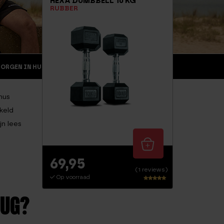
HEXA DUMBBELL 10 KG
RUBBER
MORGEN IN HUIS
RETOURNEREN
ZAKELIJK
imus
keld
jn lees
69,95
(1 reviews)
Op voorraad
Waarderin
g
RUG?
5.00
uit 5