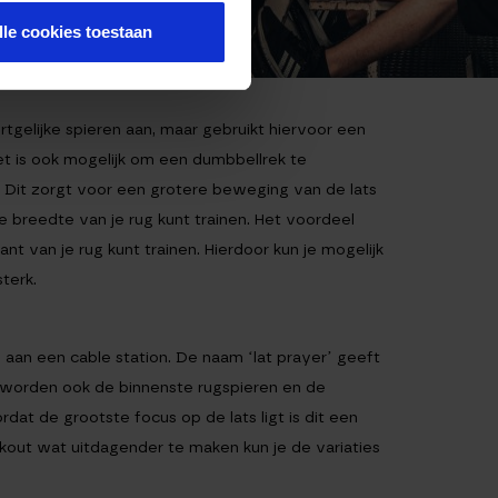
lle cookies toestaan
tgelijke spieren aan, maar gebruikt hiervoor een
et is ook mogelijk om een dumbbellrek te
. Dit zorgt voor een grotere beweging van de lats
e breedte van je rug kunt trainen. Het voordeel
t van je rug kunt trainen. Hierdoor kun je mogelijk
terk.
aan een cable station. De naam ‘lat prayer’ geeft
t worden ook de binnenste rugspieren en de
at de grootste focus op de lats ligt is dit een
out wat uitdagender te maken kun je de variaties