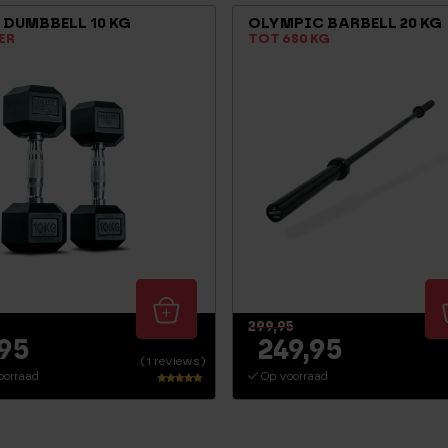
 DUMBBELL 10 KG
OLYMPIC BARBELL 20 KG
ER
TOT 680 KG
299,95
,95
249,95
(1 reviews)
oorraad
Op voorraad
Waarderin
g
5.00
uit 5