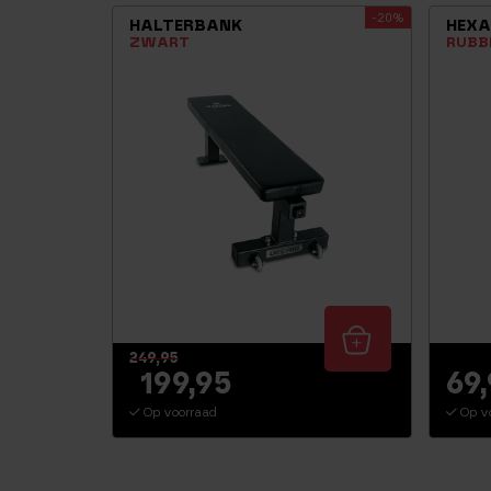
-20%
HALTERBANK
HEXA
ZWART
RUBB
249,95
199,95
69
Op voorraad
Op v