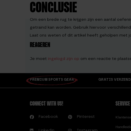
CONCLUSIE
Om een brede rug te krijgen zijn een aantal oefen
getraind kan worden. Gebruik hiervoor verschillend
Laat ons weten of dit artikel heeft geholpen met 
REAGEREN
Je moet
ingelogd zijn op
om een reactie te plaats
PREMIUM SPORTS GEAR
GRATIS VERZEND
CONNECT WITH US!
SERVICE
Facebook
Pinterest
Klantens
Handleid
Linkedin
Instagram