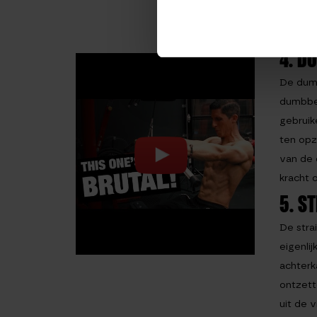
4. D
De dumb
dumbbel
gebruik
ten opz
van de 
kracht 
5. S
De stra
eigenli
achterk
ontzett
uit de 