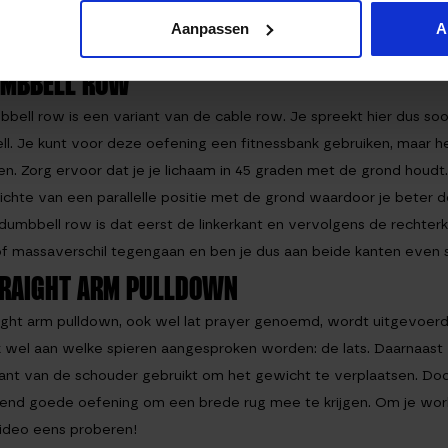
Aanpassen
A
UMBBELL ROW
bell row is een variant van de cable row. Je spreekt hier dus soor
l. Je kunt voor deze oefening een fitnessbank gebruiken, maar h
en. Zorg ervoor dat je je lichaam in 45 graden met de grond houdt
ichte van een parallelle positie met de grond waardoor je beter d
dumbbell row is dat eerst de linkerkant en vervolgens de rechterkan
of massaverschil tegengaan en ben je dus aan beide kanten even s
TRAIGHT ARM PULLDOWN
ight arm pulldown, ook wel lat prayer genoemd, wordt uitgevoerd 
jk wel aan welke spieren aangesproken worden: de lats. Daarnaas
ant van de schouder gebruikt om het gewicht te verplaatsen. Doord
end goede oefening om een brede rug mee te krijgen. Om je work
video eens proberen!