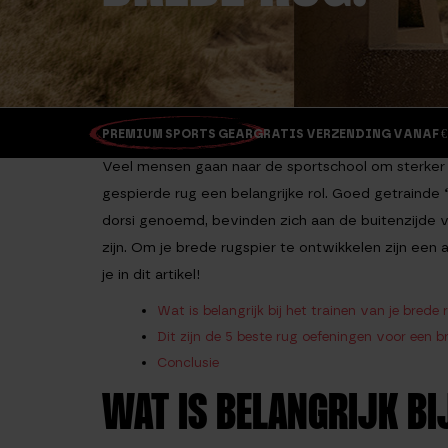
PREMIUM SPORTS GEAR
GRATIS VERZENDING VANAF €
Veel mensen gaan naar de sportschool om sterker 
gespierde rug een belangrijke rol. Goed getrainde ‘l
dorsi genoemd, bevinden zich aan de buitenzijde 
zijn. Om je brede rugspier te ontwikkelen zijn een a
je in dit artikel!
Wat is belangrijk bij het trainen van je brede 
Dit zijn de 5 beste rug oefeningen voor een b
Conclusie
WAT IS BELANGRIJK BI