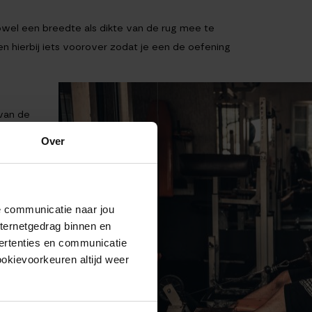
zowel een breedte als dikte van de rug mee te
ken hierbij iets voorover zodat je een de oefening
 van de
 dit
Over
ant van
e
de communicatie naar jou
n kun je
nternetgedrag binnen en
ertenties en communicatie
ookievoorkeuren altijd weer