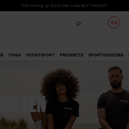
15% korting op ALLES met code BEATTHEHEAT
9.2
EN
YOGA
VECHTSPORT
PREVENTIE
SPORTVOEDING
oor een brede rug!
OR EEN