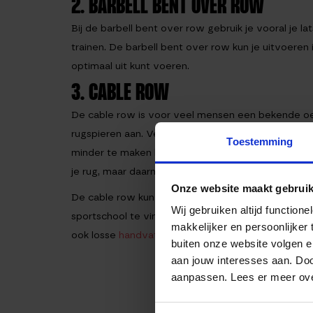
2. BARBELL BENT OVER ROW
Bij de barbell bent over row gebruik je vooral je 
trainen. De barbell bent over row kun je uitvoeren
optimaal uit kunt voeren.
3. CABLE ROW
De cable row is voor veel mensen een bekende oef
rugspieren aan. Veel mensen ervaren echter dat bi
Toestemming
minder te maken kun je ook een wide cable row in
je rug, maar daarnaast spreek je ook nog eens goed 
Onze website maakt gebruik
De cable row kun je gemakkelijk uitvoeren in een c
Wij gebruiken altijd functio
sportschool te vinden. Je kunt hierbij gebruik ma
makkelijker en persoonlijker
ook losse
handvatten
gebruiken.
buiten onze website volgen 
aan jouw interesses aan. Doo
aanpassen. Lees er meer ov